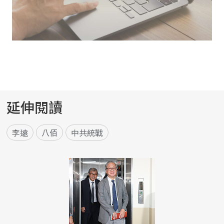
延伸閱讀
李遠
八佰
中共統戰