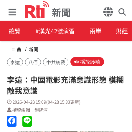
新聞
總覽
#漢光42號演習
兩岸
財經
:::
/
新聞
播放聆聽
李遠
八佰
中共統戰
李遠：中國電影充滿意識形態 模糊
敵我意識
2026-04-28 15:09(04-28 15:33更新)
撰稿編輯：趙婉淳