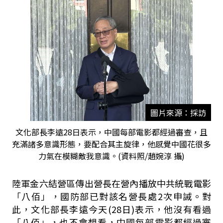
圖片來源：採訪
文化部長李遠28日表示，中國每部電影都經過審查，且
充滿諸多意識形態，要配合其主旋律，他感覺中國花很多
力氣在模糊敵我意識。(資料照/趙婉淳 攝)
陸軍金六結營區傳出營長在營內播放中共統戰電影
「八佰」，國防部已對該名營長處
2
次申誡。對
此，文化部長李遠今天
(28
日
)
表示，他沒有看過
「八佰」，也不會想看，中國每部電影都經過審