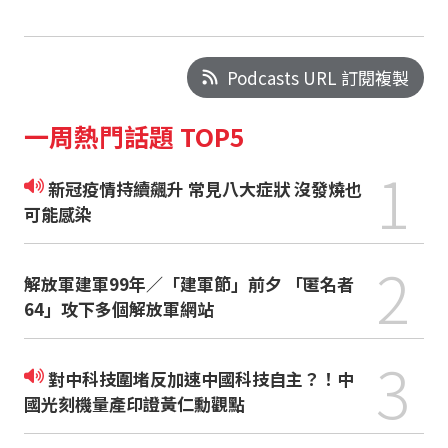
Podcasts URL 訂閱複製
一周熱門話題 TOP5
1
新冠疫情持續飆升 常見八大症狀 沒發燒也
可能感染
2
解放軍建軍99年／「建軍節」前夕 「匿名者
64」攻下多個解放軍網站
3
對中科技圍堵反加速中國科技自主？！中
國光刻機量產印證黃仁勳觀點