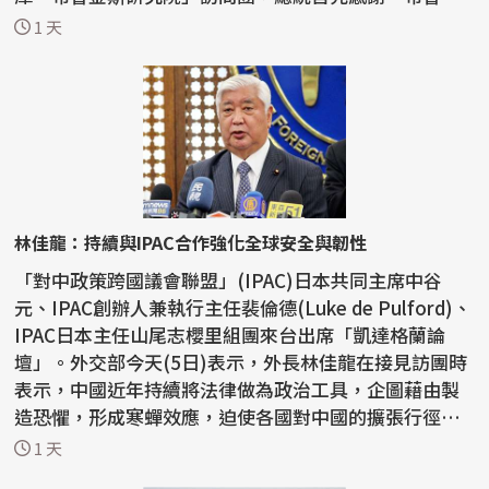
斯研究...
1 天
林佳龍：持續與IPAC合作強化全球安全與韌性
「對中政策跨國議會聯盟」(IPAC)日本共同主席中谷
元、IPAC創辦人兼執行主任裴倫德(Luke de Pulford)、
IPAC日本主任山尾志櫻里組團來台出席「凱達格蘭論
壇」。外交部今天(5日)表示，外長林佳龍在接見訪團時
表示，中國近年持續將法律做為政治工具，企圖藉由製
造恐懼，形成寒蟬效應，迫使各國對中國的擴張行徑保
持沈默，因...
1 天