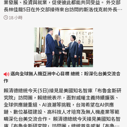
業發展、投資與就業，促使彼此都能共同受益。 外交部
長林佳龍5日在外交部接待來台訪問的斯洛伐克前外長柯
爾喬...
18 小時
邁向全球無人機亞洲中心目標 總統：盼深化台美交流合
作
賴清德總統今天(5日)接見是美國知名智庫「布魯金斯研
究院」訪問團，賴總統表示，面對威權主義持續擴張、
全球供應鏈重組、AI浪潮等挑戰，台灣希望在AI供應
鏈、數位基礎建設、高科技人才培育及無人機產業等範
疇深化台美交流合作。 賴清德總統今天接見美國知名智
庫「布魯金斯研究院」訪問團，總統首先感謝「布魯金