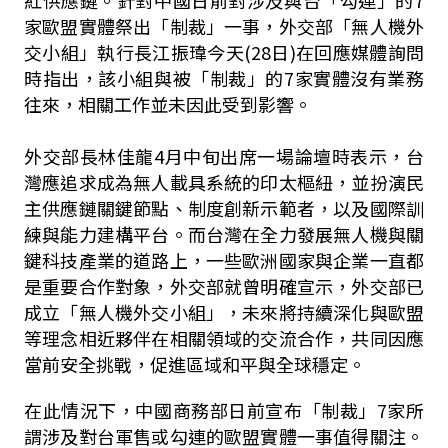
紅供應鏈。針對中國日前對涉及與台「勾連」的7
家歐盟實體祭出「制裁」一事，外交部「無人機外
交小組」執行長江振瑋今天(28日)在回應媒體詢問
時指出，該小組與被「制裁」的7家實體沒有業務
往來，相關工作並未因此受到影響。
外交部長林佳龍4月中旬出席一場論壇時表示，台
灣應追求成為無人載具系統的印太樞紐，並扮演民
主供應鏈關鍵節點、制度創新示範者，以及國際訓
練與能力建構平台。而台灣在全力發展無人機與關
鍵科技產業的道路上，一些歐洲國家與企業一直都
是重要合作對象，外交部就曾明確宣示，外交部已
成立「無人機外交小組」，未來將持續深化與歐盟
等理念相近夥伴在相關領域的交流合作，共同因應
當前安全挑戰，促進區域和平與全球穩定。
在此情況下，中國商務部日前宣布「制裁」7家所
謂涉及對台軍售或勾連的歐盟實體一事值得關注。