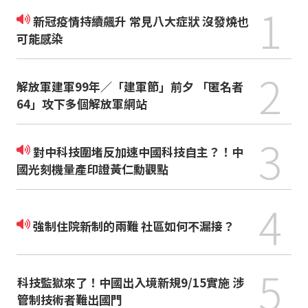
1
新冠疫情持續飆升 常見八大症狀 沒發燒也
可能感染
2
解放軍建軍99年／「建軍節」前夕 「匿名者
64」攻下多個解放軍網站
3
對中科技圍堵反加速中國科技自主？！中
國光刻機量產印證黃仁勳觀點
4
強制住院新制的兩難 社區如何不漏接？
5
科技監獄來了！中國出入境新規9/15實施 涉
管制技術者難出國門