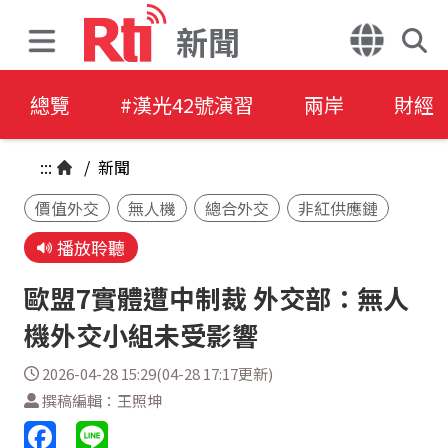
新聞
總覽
#漢光42號演習
兩岸
財經
:::
/
新聞
價值外交
無人機
總合外交
非紅供應鏈
播放聆聽
歐盟7實體遭中制裁 外交部：無人
機外交小組未受影響
2026-04-28 15:29(04-28 17:17更新)
撰稿編輯：王照坤