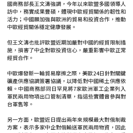
國商務部長王文濤強調，今年以來歐盟多國領導人
訪中，務實成果豐碩，體現中歐經貿關係的韌性和
活力；中國願加強與歐洲的貿易和投資合作，推動
中歐經貿關係穩定健康發展。
但王文濤也批評歐盟近期加嚴對中國的經貿限制措
施，損害了中企對歐投資信心，嚴重影響中歐正常
經貿合作。
中歐爆發新一輪貿易摩擦之際，美歐24日針對關鍵
礦產供應協調簽署協議，以降低對中國稀土供應依
賴。中國商務部同日罕見將7家歐洲軍工企業列入
軍民兩用物項出口管制清單，指這些實體曾參與對
台軍售等。
另一方面，歐盟近日提出兩年來規模最大對俄制裁
方案，表示多家中企對俄輸送軍民兩用物資，因此