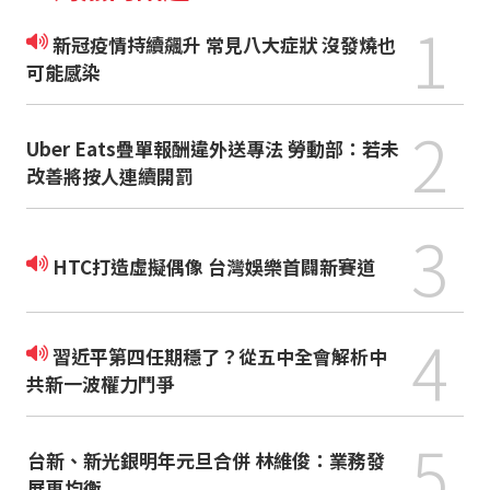
1
新冠疫情持續飆升 常見八大症狀 沒發燒也
可能感染
2
Uber Eats疊單報酬違外送專法 勞動部：若未
改善將按人連續開罰
3
HTC打造虛擬偶像 台灣娛樂首闢新賽道
4
習近平第四任期穩了？從五中全會解析中
共新一波權力鬥爭
5
台新、新光銀明年元旦合併 林維俊：業務發
展更均衡