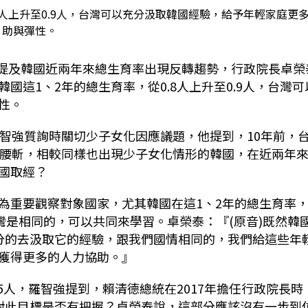
8人上升至0.9人，台灣可以充分汲取韓國經驗，給予年輕家庭更
助與彈性。
提及韓國近兩年來總生育率出現反轉趨勢，行政院長卓榮
韓國這
1
、
2
年的總生育率，從
0.8
人上升至
0.9
人，台灣可
性。
智強質詢時關切少子女化因應議題，他提到，
10
年前，
腰斬，相較同樣也出現少子女化情形的韓國，在近兩年
國取經？
為重要觀察對象國家，尤其韓國在這
1
、
2
年的總生育率
灣是相同的，可以共同來學習。卓榮泰：『
(
原音
)
既然韓
分的去汲取它的經驗，跟我們國情相同的，我們給這些年
獲得更多的人力協助。』
5
人，羅智強提到，賴清德總統在
2017
年擔任行政院長時
對此目標是否有把握？卓榮泰說，這部分應該沒有一步到