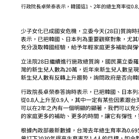
行政院長卓榮泰表示，韓國這1、2年的總生育率從0.
少子女化已成國安危機，立委今天
(28
日
)
質詢時
表示，已把韓國、日本列為重要觀察對象，尤其
充分汲取韓國經驗，給予年輕家庭更多補助與彈
立法院
28
日繼續進行施政總質詢，國民黨立委羅
灣的新生兒人數為
20
萬，近年來新生兒人數呈現
新生兒人數有反轉上升趨勢，詢問政府是否向韓
行政院長卓榮泰答詢時表示，已把韓國、日本列
從
0.8
人上升至
0.9
人，其中一定有某些因素跟台
可以在
2
年之內有一個明顯的顯著，我們可以充
的家庭更多的補助、更多的時間，讓它有彈性，
根據內政部最新數據，台灣去年總生育率為
0.69
曾訂下
2030
年提高生育率至
1.4
人的目標，如今