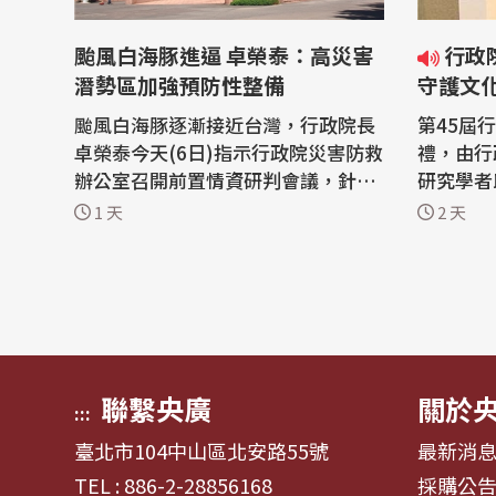
颱風白海豚進逼 卓榮泰：高災害
行政院文化獎頒獎 卓揆：全力
潛勢區加強預防性整備
守護文
颱風白海豚逐漸接近台灣，行政院長
第45屆
卓榮泰今天(6日)指示行政院災害防救
禮，由行
辦公室召開前置情資研判會議，針對
研究學者
高災害潛勢區加強預防性整備；災防
及自然文
1 天
2 天
辦在會中，要求針對低窪地區積淹水
不同文化
風險，預置抽水機具、搶險能量等，
向3位文
並密切關注萬里溪及馬太鞍溪堰塞湖
預算正於
集水區累積雨量。 依據中央氣象署分
全力支持
析，颱風白海豚目前為中度颱風，預
台灣文化發展。 行
計7日...
45屆，今.
聯繫央廣
關於
:::
臺北市104中山區北安路55號
最新消
TEL : 886-2-28856168
採購公