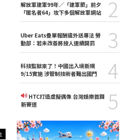
2
解放軍建軍99年／「建軍節」前夕
「匿名者64」攻下多個解放軍網站
3
Uber Eats疊單報酬違外送專法 勞
動部：若未改善將按人連續開罰
4
科技監獄來了！中國出入境新規
9/15實施 涉管制技術者難出國門
5
HTC打造虛擬偶像 台灣娛樂首闢
新賽道
社