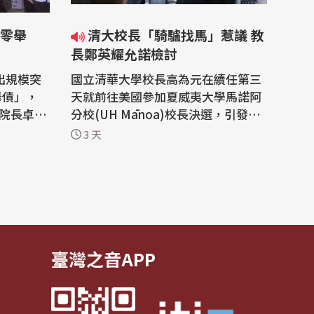
清大校長「騎驢找馬」惹議 教
長鄭英耀允諾檢討
出規模突
國立清華大學校長高為元在續任第三
舉債」，
天就前往美國參加夏威夷大學馬諾阿
政院長卓榮
分校(UH Mānoa)校長決選，引發外
工百業共
界非議。教育部長鄭英耀今天(5日)在
3 天
政實力，
立法院教育及文化委員會審查「大學
全民，擴
法」部分條文修正草案時，允諾會加
防治水、
以檢討改善。 清大校長高為元去年3
6年
月獲得續聘，任期至2030年4月30日
籌編，行
結束，不料他卻在今年5月4日第二任
期展...
臺灣之音APP