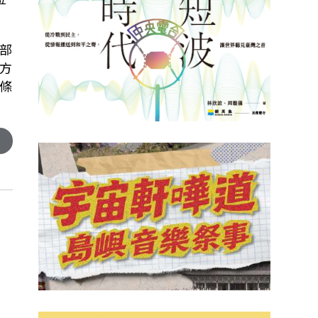
部
方
條