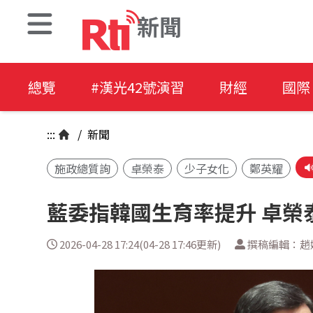
新聞
總覽
#漢光42號演習
財經
國際
:::
/
新聞
施政總質詢
卓榮泰
少子女化
鄭英耀
藍委指韓國生育率提升 卓榮
2026-04-28 17:24(04-28 17:46更新)
撰稿編輯：趙