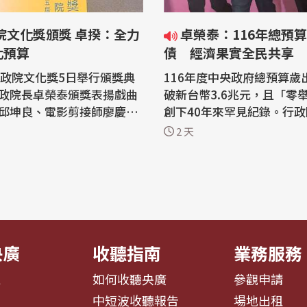
卓榮泰：116年總預算零舉
化預算
債 經濟果實全民共享
行政院文化獎5日舉行頒獎典
116年度中央政府總預算歲
政院長卓榮泰頒獎表揚戲曲
破新台幣3.6兆元，且「零
邱坤良、電影剪接師廖慶松
創下40年來罕見紀錄。行
學作家徐仁修，肯定3人在
泰5日表示，這是全民與百
2 天
領域的終身貢獻。卓榮泰除
同創造經濟成果所累積的財
化大師致敬，也提及文化部
政府將把經濟成長果實回饋
立法院審查，強調行政院將
大投資智慧科技、社福、國
文化部，也盼朝野共同守護
教育文化及體育等重點領域。 11
政院文化獎邁入第
度中央政府總預算案已完成
..
政院4日下...
央廣
收聽指南
業務服務
息
如何收聽央廣
參觀申請
告
中短波收聽報告
場地出租