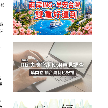
多補
泰
以
台
來
，
國
輕
，
位