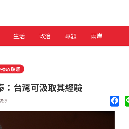
生活
政治
專題
兩岸
播放聆聽
泰：台灣可汲取其經驗
婉淳