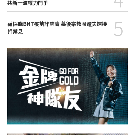
共新一波權力鬥爭
5
藉採購BNT疫苗詐慈濟 幕後宗教團體夫婦接
押禁見