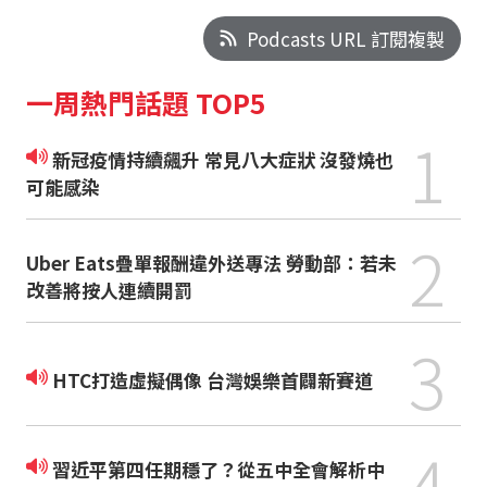
Podcasts URL 訂閱複製
一周熱門話題 TOP5
1
新冠疫情持續飆升 常見八大症狀 沒發燒也
可能感染
2
Uber Eats疊單報酬違外送專法 勞動部：若未
改善將按人連續開罰
3
HTC打造虛擬偶像 台灣娛樂首闢新賽道
4
習近平第四任期穩了？從五中全會解析中