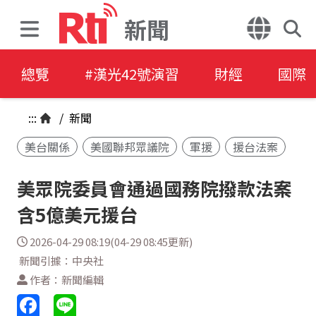
新聞
總覽
#漢光42號演習
財經
國際
:::
/
新聞
美台關係
美國聯邦眾議院
軍援
援台法案
美眾院委員會通過國務院撥款法案
含5億美元援台
2026-04-29 08:19(04-29 08:45更新)
新聞引據：中央社
作者：新聞編輯