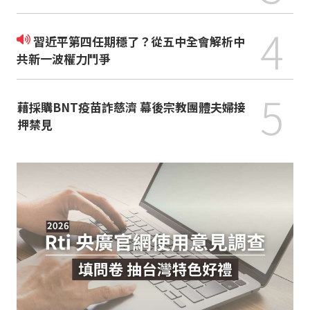
4
習近平第四任期穩了？從五中全會解析中
共新一波權力鬥爭
5
藉採購BNT疫苗詐慈濟 幕後宗教團體夫婦接
押禁見