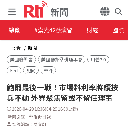
新聞
總覽
#漢光42號演習
財經
國際
:::
/
新聞
美國聯準會
美國聯邦準備理事會
川普2.0
Fed
鮑爾
華許
鮑爾最後一戰！市場料利率將續按
兵不動 外界聚焦留或不留任理事
2026-04-29 16:38(04-29 18:09更新)
新聞引據：華爾街日報
撰稿編輯：陳文蔚