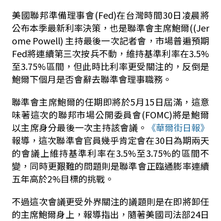
美國聯邦準備理事會
(Fed)
在台灣時間
30
日凌晨將
公布本季最新利率決策，也是聯準會主席鮑爾
((Jer
ome Powell) 主持
最後一次記者會，市場普遍預期
Fed將連續第三次按兵不動，維持基準利率在
3.5%
至
3.75%
區間，但此時比利率更受關注的，反倒是
鮑爾下個月是否會辭去聯準會理事職務。
聯準會主席鮑爾的任期即將於
5
月
15
日屆滿，這意
味著這次的聯邦市場公開委員會
(FOMC)
將是鮑爾
以主席身分最後一次主持該會議。
《華爾街日報》
報導，這次聯準會官員幾乎肯定會在
30
日為期兩天
的會議上維持基準利率在
3.5%
至
3.75%
的區間不
變，同時更艱難的問題則是聯準會正臨通膨率連續
五年高於
2%
目標的挑戰。
不過這次會議更受外界關注的議題則是在即將卸任
的主席鮑爾身上，報導指出，隨著美國司法部
24
日