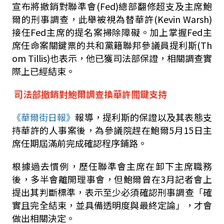
宣布將撤銷對聯準會
(Fed)
總部翻修超支及主席鮑
爾的刑事調查，此舉被視為替華許
(Kevin Warsh)
接任
Fed
主席的提名案掃除障礙。加上掌握
Fed
主
席任命案關鍵票的共和黨籍聯邦參議員提利斯
(Th
om Tillis)
也表示，他已獲司法部保證，相關調查實
際上已經結束。
司法部撤銷對鮑爾調查換華許關鍵支持
《華爾街日報》
報導，提利斯的保證以及其表態支
持華許的人事案後，為參議院趕在鮑爾
5
月
15
日主
席任期屆滿前完成確認程序鋪路。
根據過去慣例，歷任聯準會主席在卸下主席職務
後，多半會離開理事會，但鮑爾曾在
3
月記者會上
提出其判斷標準，表示至少必須確認刑事調查「確
實且完全結束，並具備透明度與最終定論」，才會
做出相關決定。