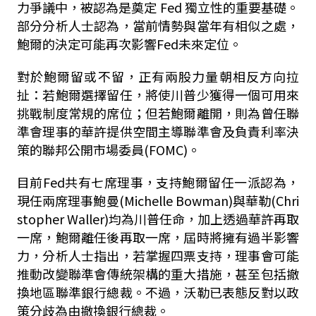
力爭議中，被認為是奠定 Fed 獨立性的重要基礎。
部分分析人士認為，當前情勢與當年有相似之處，
鮑爾的決定可能再次影響Fed未來定位。
對於鮑爾留或不留，正有兩股力量朝相反方向拉
扯：若鮑爾選擇留任，將使川普少獲得一個可用來
挑戰制度常規的席位；但若鮑爾離開，則為曾任聯
準會理事的華許提供空間主導聯準會及負責利率決
策的聯邦公開市場委員
(FOMC)
。
目前
Fed
共有七席理事，支持鮑爾留任一派認為，
現任兩席理事鮑曼
(Michelle Bowman)
與華勒
(Chri
stopher Waller)
均為川普任命，加上透過華許再取
一席，鮑爾離任後再取一席，屆時將擁有過半影響
力，分析人士指出，若掌握四票支持，理事會可能
推動改變聯準會傳統架構的重大措施，甚至包括撤
換地區聯準銀行總裁。不過，沃勒已表態反對以政
策分歧為由撤換銀行總裁。