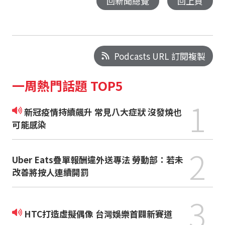
回新聞總覽
回上頁
Podcasts URL 訂閱複製
一周熱門話題 TOP5
1
新冠疫情持續飆升 常見八大症狀 沒發燒也
可能感染
2
Uber Eats疊單報酬違外送專法 勞動部：若未
改善將按人連續開罰
3
HTC打造虛擬偶像 台灣娛樂首闢新賽道