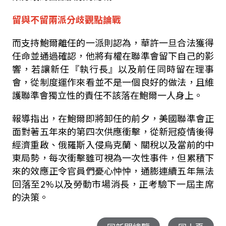
留與不留兩派分歧觀點論戰
而支持鮑爾離任的一派則認為，華許一旦合法獲得
任命並通過確認，他將有權在聯準會留下自己的影
響，若讓新任『執行長』以及前任同時留在理事
會，從制度運作來看並不是一個良好的做法，且維
護聯準會獨立性的責任不該落在鮑爾一人身上。
報導指出，在鮑爾即將卸任的前夕，美國聯準會正
面對著五年來的第四次供應衝擊，從新冠疫情後得
經濟重啟、俄羅斯入侵烏克蘭、關稅以及當前的中
東局勢，每次衝擊雖可視為一次性事件，但累積下
來的效應正令官員們憂心忡忡，通膨連續五年無法
回落至
2%
以及勞動市場消長，正考驗下一屆主席
的決策。