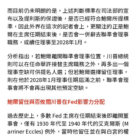
而目前仍未明朗的是，上述判斷標準在司法部的宣
布以及提利斯的保證後，是否已經符合鮑爾所提標
準，因此外界在這次的記者會上，更關注的正是鮑
爾在主席任期結束後，是否會一併辭去聯準會理事
職務，或續任理事至
2028
年
1
月。
分析指出，若鮑爾離開聯準會理事位置，川普總統
則可以在任命華許接替主席職務之外，再多出一個
理事空缺可供提名人選；但若鮑爾選擇留任理事，
則在他於
2028
年
1
月理事任期屆滿之前，聯準會理
事會將不會再出現其他預定空缺。
鮑爾留任與否攸關川普在Fed影響力分配
過去歷史上，多數 Fed 主席在任期結束後即離開董
事會，僅有 1930 年代至 1940 年代的艾克爾斯 (M
arriner Eccles) 例外，當時他留任並在與白宮的權