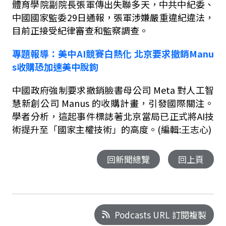
體育學院副院長張軍傳出失聯多天，中共中紀委、
中國國家監委
29
日通報，張軍涉嫌嚴重違紀違法，
目前正接受紀律審查和監察調查。
專題報導：
美中
AI
競賽白熱化
北京要求撤銷
Manu
s
收購恐加速美中脫鉤
中國政府強制要求撤銷臉書母公司
Meta
對人工智
慧新創公司
Manus
的收購計畫，引發國際關注。
學者分析，這起事件標誌著北京當局已正式將
AI
技
術提升至「國家主權技術」的高度。(編輯:王志心)
回新聞總覽
回上頁
Podcasts URL 訂閱複製