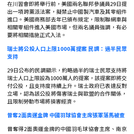
在川習會即將舉行前，美國兩名聯邦參議員
29
日提
出一項跨黨派法案，擬禁止中國製汽車及其零組件
進口。美國商務部去年已頒布規定，限制聯網車與
相關零組件進入美國市場，但兩名議員強調，有必
要將相關措施正式入法。
瑞士將公投人口上限
1000
萬提案
民調：過半民眾
支持
29
日公布的民調顯示，約略過半的瑞士民眾支持將
瑞士人口上限設為
1000
萬人的提案，該提案即將交
付公投，且支持度持續上升。瑞士政府已表達反對
立場，認為該公投將傷害瑞士與歐盟的合作關係，
且限制勞動市場將損害經濟。
曾奪
2
面奧運金牌
中國羽球協會主席張軍落馬被查
曾奪得
2
面奧運金牌的中國羽毛球協會主席、南京