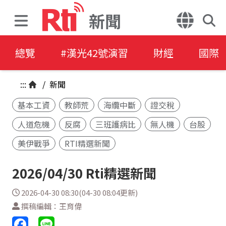
新聞
總覽
#漢光42號演習
財經
國際
:::
/
新聞
基本工資
教師荒
海纜中斷
證交稅
人道危機
反腐
三班護病比
無人機
台股
美伊戰爭
RTI精選新聞
2026/04/30 Rti精選新聞
2026-04-30 08:30(04-30 08:04更新)
撰稿編輯：王育偉