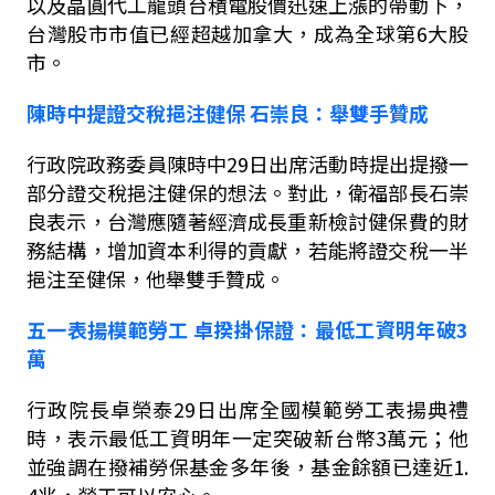
以及晶圓代工龍頭台積電股價迅速上漲的帶動下，
台灣股市市值已經超越加拿大，成為全球第
6
大股
市。
陳時中提證交稅挹注健保
石崇良：舉雙手贊成
行政院政務委員陳時中
29
日出席活動時提出提撥一
部分證交稅挹注健保的想法。對此，衛福部長石崇
良表示，台灣應隨著經濟成長重新檢討健保費的財
務結構，增加資本利得的貢獻，若能將證交稅一半
挹注至健保，他舉雙手贊成。
五一表揚模範勞工
卓
揆掛保證：最低工資明年破
3
萬
行政院長卓榮泰
29
日出席全國模範勞工表揚典禮
時，表示最低工資明年一定突破新台幣
3
萬元；他
並強調在撥補勞保基金多年後，基金餘額已達近
1.