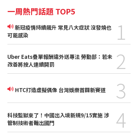
一周熱門話題 TOP5
1
新冠疫情持續飆升 常見八大症狀 沒發燒也
可能感染
2
Uber Eats疊單報酬違外送專法 勞動部：若未
改善將按人連續開罰
3
HTC打造虛擬偶像 台灣娛樂首闢新賽道
4
科技監獄來了！中國出入境新規9/15實施 涉
管制技術者難出國門