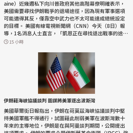
aine）近幾週私下向川普政府其他高階幕僚明確表示，
美國需要尋找伊朗戰爭的退場途徑，因為現有軍事選項
可能適得其反，僅靠空中武力也不太可能達成總統設定
的目標。 美國有線電視新聞網（CNN）今天（8日）報
導，1名消息人士直言，「凱恩正在尋找退出戰事的途
徑」。...
15 小時
伊朗藉海峽協議談判 圖謀將美軍逐出波斯灣
美國華爾街日報指出，伊朗在荷莫茲海峽協議談判中堅
持美國軍艦不得通行，試圖藉此削弱美軍在波斯灣數十
年來的主導地位，伊朗是在與阿曼談判期間，公開提出
這項要求。 伊朗的要求凸顯伊斯蘭革命衛隊（IRGC）強