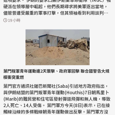
硬派在領導層中崛起，他們長期尋求將美軍逐出當地，
儘管曾遭受嚴重的軍事打擊，但其領袖看到利用談判動
搖...
19 小時
葉門叛軍青年運動連2天襲擊、政府軍回擊 聯合國警告大規
模衝突重燃
葉門官方通訊社薩巴新聞社(Saba)引述地方政府指出，
與伊朗結盟的葉門叛軍青年運動(Houthis)7日朝馬里卜
(Marib)的難民營和住宅區發射彈道飛彈和無人機，導致
2人死亡、14人受傷。 葉門軍方今天(8日)表示，已在接
觸線沿線的多條戰線朝青年運動做出反擊。葉門軍方沒