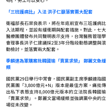
4
兆，勞工可以安心。
「三班護病比」入法
洪子仁籲落實兩大配套
衛福部長石崇良表示，將在年底前宣布三班護病比
入法期程，並設有緩衝期與配套措施。對此，七大
醫療團體發布共同聲明表示支持，台灣醫務管理學
會理事長洪子仁建議採
2
至
3
年分階段動態調整與滾
動檢討，並落實兩大配套。
季麟連為軍購案批韓國瑜「賣黨求榮」
鄭麗文急緩
頰
國民黨
29
日舉行中常會，國民黨副主席季麟連指國
民黨團「
3,800
億元
+N
」版本是最佳方案，痛批傳
出私下表態支持
8,000
億元版本的立法院長韓國瑜
「賣黨求榮」。鄭麗文當場緩頰並強調黨中央的立
場從未改變。