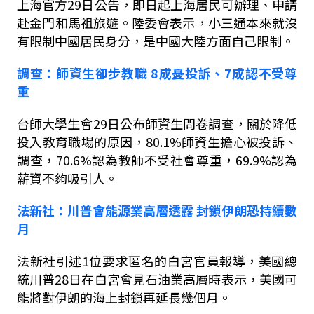
上海官方
29
日公告，即日起上海居民可辦理、申請
赴金門和馬祖旅遊。陸委會表示，小三通本來就沒
有限制中國居民身分，是中國大陸方面自己限制。
調查：師資生卻步教職
8
成憂投訴、
7
成認不受尊
重
台師大學生會
29
日公布師資生問卷調查，關於降低
投入教育職場的原因，
80.1%
師資生擔心被投訴、
調查，
70.6%
認為教師不受社會尊重，
69.9%
認為
薪資不夠吸引人。
法新社：川普會能源業高層透露
封鎖伊朗恐持續數
月
法新社引述
1
位要求匿名的白宮官員報導，美國總
統川普
28
日在白宮會見石油業高層時表示，美國可
能將對伊朗的海上封鎖再延長幾個月。