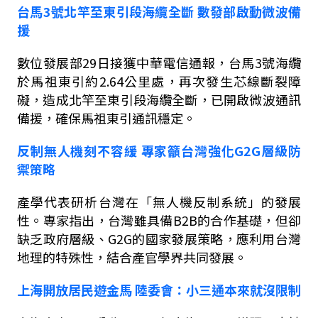
台馬
3
號北竿至東引段海纜全斷
數發部啟動微波備
援
數位發展部
29
日接獲中華電信通報，台馬
3
號海纜
於馬祖東引約
2.64
公里處，再次發生芯線斷裂障
礙，造成北竿至東引段海纜全斷，已開啟微波通訊
備援，確保馬祖東引通訊穩定。
反制無人機刻不容緩
專家籲台灣強化
G2G
層級防
禦策略
產學代表研析台灣在「無人機反制系統」的發展
性。專家指出，台灣雖具備
B2B
的合作基礎，但卻
缺乏政府層級、
G2G
的國家發展策略，應利用台灣
地理的特殊性，結合產官學界共同發展。
上海開放居民遊金馬
陸委會：小三通本來就沒限制