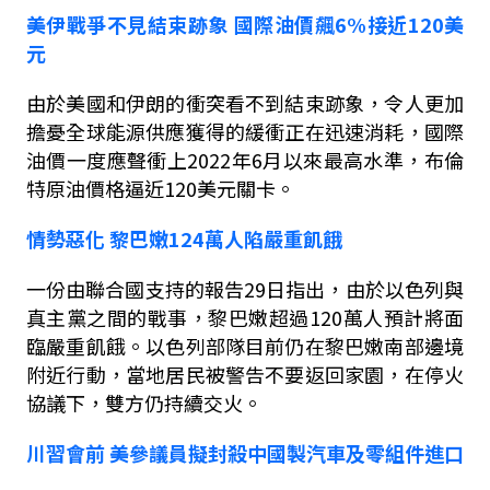
美伊戰爭不見結束跡象
國際油價飆
6%
接近
120
美
元
由於美國和伊朗的衝突看不到結束跡象，令人更加
擔憂全球能源供應獲得的緩衝正在迅速消耗，國際
油價一度應聲衝上
2022
年
6
月以來最高水準，布倫
特原油價格逼近
120
美元關卡。
情勢惡化
黎巴嫩
124
萬人陷嚴重飢餓
一份由聯合國支持的報告
29
日指出，由於以色列與
真主黨之間的戰事，黎巴嫩超過
120
萬人預計將面
臨嚴重飢餓。以色列部隊目前仍在黎巴嫩南部邊境
附近行動，當地居民被警告不要返回家園，在停火
協議下，雙方仍持續交火。
川習會前
美參議員擬封殺中國製汽車及零組件進口