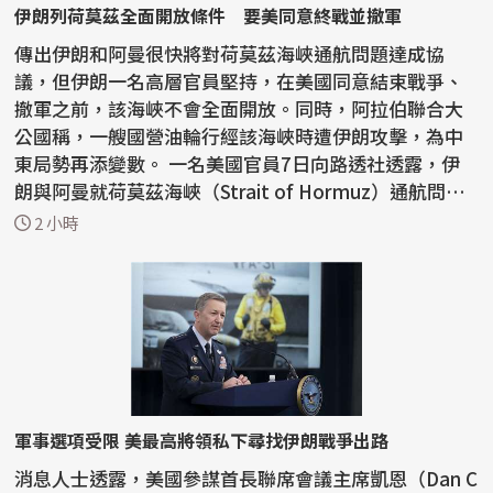
伊朗列荷莫茲全面開放條件 要美同意終戰並撤軍
傳出伊朗和阿曼很快將對荷莫茲海峽通航問題達成協
議，但伊朗一名高層官員堅持，在美國同意結束戰爭、
撤軍之前，該海峽不會全面開放。同時，阿拉伯聯合大
公國稱，一艘國營油輪行經該海峽時遭伊朗攻擊，為中
東局勢再添變數。 一名美國官員7日向路透社透露，伊
朗與阿曼就荷莫茲海峽（Strait of Hormuz）通航問題
正取得...
2 小時
軍事選項受限 美最高將領私下尋找伊朗戰爭出路
消息人士透露，美國參謀首長聯席會議主席凱恩（Dan C