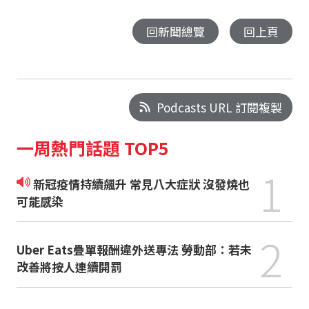
回新聞總覽
回上頁
Podcasts URL 訂閱複製
一周熱門話題 TOP5
1
新冠疫情持續飆升 常見八大症狀 沒發燒也
可能感染
2
Uber Eats疊單報酬違外送專法 勞動部：若未
改善將按人連續開罰