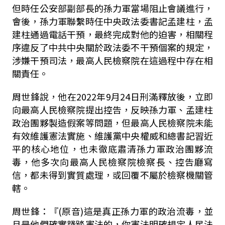
但時任公安部副部長的孫力軍當場阻止會議進行，
會後，孫力軍聯繫時任中央政法委書記孟建柱，孟
建柱通過電話干預，最終完成對他的迫害，相關程
序違反了中共中央關於政法委不干預個案的規定，
涉嫌干預司法，最高人民檢察院在這過程中存在相
關責任。
周世鋒說，他在2022年9月24日刑滿釋放後，立即
向最高人民檢察院提出控告，反映孫力軍、孟建柱
政治團夥製造假案等問題，但最高人民檢察院未能
有效維護憲法實施、維護黨中央權威和總書記習近
平的核心地位，也未徹底肅清孫力軍政治團夥流
毒，他多次向最高人民檢察院檢察長、控告廳寫
信，都未得到實質處理，或回覆不屬於檢察機關管
轄。
周世鋒：『(原音)這是真正孫力軍的政治流毒，並
且是他們確實踐踏憲法的，你憲法明確規定人民法