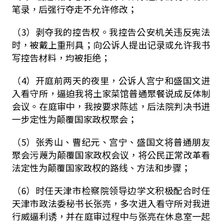
笔录，后强行夺走不允许修改；
（3）剥夺我的控告权。我控告公安机关违反宪法
时，被戴上重刑具；向公诉人提出记录或允许我书
写控告材料，均被拒绝；
（4）开庭前两天的夜里，公诉人宫宁和盛国文进
入看守所，逼迫我将土家菜馆普通聚餐说成反体制
会议。在庭审中，我按要求陈述，后法院判决书进
一步定性为颠覆国家政权聚会；
（5）张秀山、曹纪元、宫宁、盛国文将普通朋友
聚会污蔑为颠覆国家政权会议，将公民正常改革看
法定性为颠覆国家政权的路线、方法和步骤；
（6）时任天津市检察院领导边学文积极配合时任
天津市政法委秘书长张亮，多次进入看守所对我进
行威逼利诱，并在庭审过程中与张亮在休息室一起