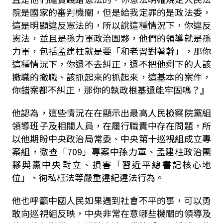
院是國家的審判機關，但是給我定罪的是政法委，
這是明顯違反憲法的，所以說這種情況下，你違反
憲法，並且是孫力軍政治團夥，他們的領導就是孫
力軍，包括孟建柱就是要「和老習對著幹」，那你
這種情況下，你還不去糾正，還不把他剩下的人該
撤職的撤職、該抓起來的抓起來，這基本的案件，
你錯案都不糾正，那你的執政根基還能牢固嗎？』
他認為，這些情況在在顯示出最高人民檢察院黨組
領導班子及相關人員，在履行職責中存在問題，所
以他期盼中央政治局常委、中央第十巡視組成立專
案組，徹查「709」專案中孫力軍、孟建柱政治團
夥與黨中央對立、損害「習近平總書記核心地
位」、徇私枉法等嚴重違紀違法行為。
他也呼籲中國人民如果遇到社會不平的事，可以勇
敢向巡視組反映，中央非常在意哪些機關的領導及