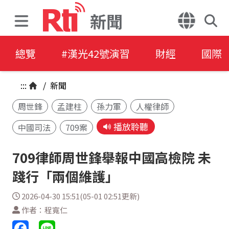
新聞
總覽
#漢光42號演習
財經
國際
:::
/
新聞
周世鋒
孟建柱
孫力軍
人權律師
播放聆聽
中國司法
709案
709律師周世鋒舉報中國高檢院 未
踐行「兩個維護」
2026-04-30 15:51(05-01 02:51更新)
作者：程寬仁