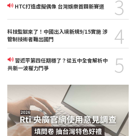
3
HTC打造虛擬偶像 台灣娛樂首闢新賽道
4
科技監獄來了！中國出入境新規9/15實施 涉
管制技術者難出國門
5
習近平第四任期穩了？從五中全會解析中
共新一波權力鬥爭