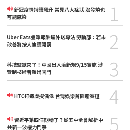
1
新冠疫情持續飆升 常見八大症狀 沒發燒也
可能感染
2
Uber Eats疊單報酬違外送專法 勞動部：若未
改善將按人連續開罰
3
科技監獄來了！中國出入境新規9/15實施 涉
管制技術者難出國門
4
HTC打造虛擬偶像 台灣娛樂首闢新賽道
5
習近平第四任期穩了？從五中全會解析中
共新一波權力鬥爭