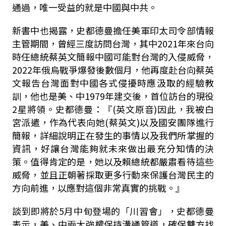
通過，唯一受益的就是中國與中共。
新書中也揭露，史都德曼擔任美軍印太司令部情報
主管期間，曾經三度訪問台灣，其中
2021
年來台向
時任總統蔡英文簡報中國可能對台灣的入侵威脅，
2022
年俄烏戰爭爆發後數個月，他再度赴台向蔡英
文報告台灣面對中國各式侵擾時應汲取的經驗教
訓，他也是美、中
1979
年建交後，首位訪台的現役
2
星將領。史都德曼：『
(
英文原音
)
因此，我被白
宮派遣，作為代表向她
(
蔡英文
)
以及國安團隊進行
簡報，詳細說明正在發生的事情以及我們所掌握的
資訊，好讓台灣能夠就未來做出最充分知情的決
策。值得肯定的是，她以及賴總統都嚴肅看待這些
威脅，並且正朝著採取更多行動來保護台灣民主的
方向前進，以應對這個非常真實的挑戰。』
談到即將於
5
月中旬登場的「川習會」，史都德曼
表示，美、中兩大強權保持溝通管道，確保雙方找