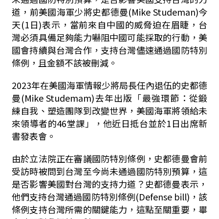
道，前美國海軍少將史都德曼
(Mike Studeman)
今
天
(1
日
)
表示，當前來自中國的威脅迫在眉睫，台
灣必須具備足夠能力嚇阻中國可能採取的行動，美
國會持續與台灣合作，支持台灣儘速通過國防特別
條例，且金額不該被刪減。
2023
年在美國海軍情報少將局長任內退伍的史都德
曼
(Mike Studemam)
去年出版「最強環節：從鍛
練自我、塑造團隊到改變世界，美國海軍將領給未
來領導者的
46
堂課」，他近日抵台並於
1
日出席新
書發表會。
由於立法院正在審議國防特別條例，史都德曼會前
受訪時被問到台灣至今尚未通過國防特別預算，這
是否影響美國對台灣的支持力道？史都德曼表示，
他們支持台灣通過國防特別條例
(Defense bill)
，該
條例支持台灣所需的關鍵能力，這點至關重要，畢