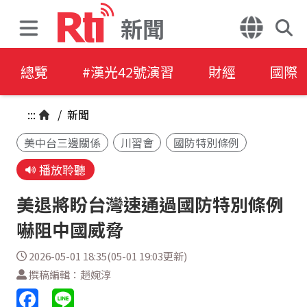
新聞
總覽
#漢光42號演習
財經
國際
:::
/
新聞
美中台三邊關係
川習會
國防特別條例
播放聆聽
美退將盼台灣速通過國防特別條例
嚇阻中國威脅
2026-05-01 18:35(05-01 19:03更新)
撰稿編輯：趙婉淳