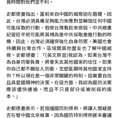
竟時間對我們並不利。
史都德曼指出，當前來自中國的威脅迫在眉睫，因
此，台灣必須具備足夠能力來應對並嚇阻任何中國
可能採取的行動，假使台灣看起來很弱，中共總書
記習近平就可能將其視為是中共採取激進行動的時
機，因此，台灣必須確保強化自身防禦，美國也會
持續與台灣合作，區域間其他盟友也了解中國威
脅。史都德曼：『
(
英文原音
)
我認為，如果台灣不
為自身防衛負責，將會失去其他國家的信任。如果
你自己都不願投入防衛，怎麼能期待其他國家支持
你？所以現在是一個非常關鍵的時刻。這需要自信
且具愛國精神的決策。在這方面，我認為國防法案
應該儘快通過，而且不只是部分或被削弱的版
本。』
史都德曼表示，若阻擋國防別條例，將讓人懷疑是
否在替中國北京做事，因為國防特別條例遲未審議