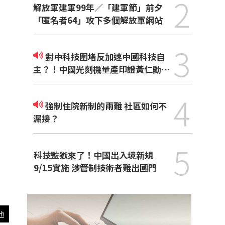
2
解放軍建軍99年／「建軍節」前夕
「匿名者64」攻下多個解放軍網站
3
對中科技圍堵反加速中國科技自
主？！中國光刻機量產印證黃仁勳觀
點
4
強制住院新制的兩難 社區如何不
漏接？
5
科技監獄來了！中國出入境新規
9/15實施 涉管制技術者難出國門
他