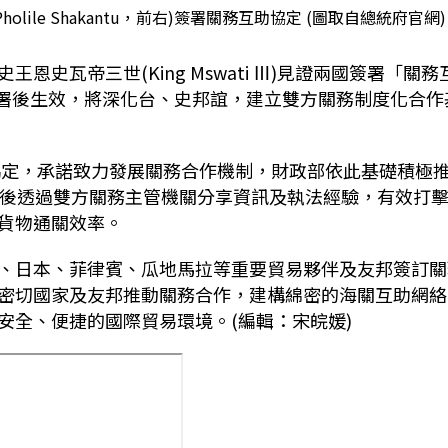
ile Shakantu，前右)簽署關務互助協定 (圖取自總統府官網)
史瓦帝三世(King Mswati Ⅲ)見證兩國簽署「關務
簽署後生效，將深化台、史邦誼，建立雙方關務制度化合作
作協定，承諾致力發展關務合作機制，財政部依此基礎積極
效後透過雙方關務主管機關分享資訊及執法經驗，有效打
貨物通關效率。
、日本、菲律賓、瓜地馬拉等重要貿易夥伴及友邦簽訂關
密切國家及友邦推動關務合作，建構綿密的海關互助網絡
安全、便捷的國際貿易環境。(編輯：宋皖媛)