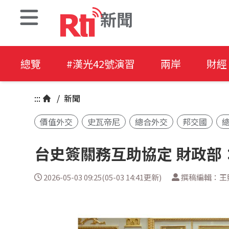
新聞
總覽
#漢光42號演習
兩岸
財經
:::
/
新聞
價值外交
史瓦帝尼
總合外交
邦交國
台史簽關務互助協定 財政部
2026-05-03 09:25(05-03 14:41更新)
撰稿編輯：王