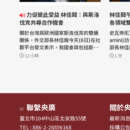
力促彼此受益 林佳龍：與斯洛
林佳龍午
伐克共尋合作機會
各領域
關於台灣與歐洲國家斯洛伐克的雙邊
史瓦帝尼王
關係，外交部長林佳龍今天(6日)在社
amin
群平台發文表示，我國會與包括斯洛
部長林佳
伐克在內的中東歐國家，持續從半導
灣自豪能
12 小時
1 天
體、人工智慧、電動車等領域尋找合
夥伴之一
作機會，讓良好的外交關係轉化為產
合作；戴
業發展、投資與就業，促使彼此都能
盼與台攜
共同受益。 外交部長林佳龍5日在外
外交部晚
交部接待來台訪問的斯洛伐克前外長
今天在台
柯爾喬...
國...
聯繫央廣
關於
:::
臺北市104中山區北安路55號
最新消
TEL : 886-2-28856168
採購公