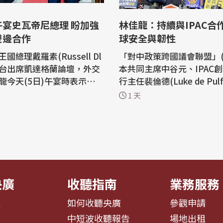
宴史瓦帝尼總理 盼加強
林佳龍：持續與IPAC合
雙邊合作
球安全與韌性
國總理戴羅素(Russell Dl
「對中政策跨國議會聯盟」(I
i)訪台出席凱達格蘭論壇，外交
本共同主席中谷元、IPAC
龍今天(5日)午宴時表示，台
行主任裴倫德(Luke de Pulf
成為史國最值得信賴的發展
AC日本主任山尾志櫻里組
1 天
，雙方將持續在各領域加強
「凱達格蘭論壇」。外交部今
羅素則轉達史王問候，並期
表示，外長林佳龍在接見訪
手達成史國國家發展目標。
示，中國近年持續將法律做
間發布新聞稿指出，林佳龍
具，企圖藉由製造恐懼，形
北賓館午宴歡迎史瓦帝尼王
應，迫使各國對中國的擴張
沈默，因...
央廣
收聽指南
業務服務
息
如何收聽央廣
參觀申請
告
中短波收聽報告
場地出租