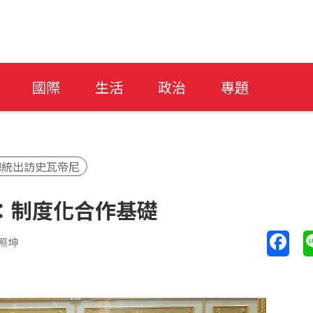
國際
生活
政治
專題
總統出訪史瓦帝尼
：制度化合作基礎
照坤