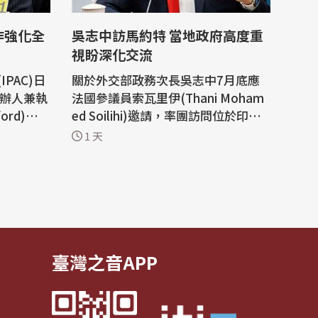
作強化全
吳志中訪馬約特 當地政府高度重
視盼深化交流
PAC)日
關於外交部政務次長吳志中7月底應
創辦人兼執
法國參議員索瓦里伊(Thani Moham
ord)、IP
ed Soilihi)邀請，率團訪問位於印度
團來台出席
洋的法國海外省馬約特(Mayotte)相
1 天
天(5日)
關報導，知情官員今天(5日)表示，吳
團時表
志中這次訪問馬約特期間，受到地方
為政治工
政府及各界高度重視，當地媒體也廣
成寒蟬效
泛報導相關行程；馬約特人民對台灣
行徑保持
前年在風災發生後第一時間伸出援手
表達感謝，...
臺灣之音APP