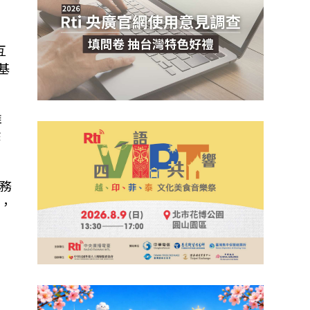
互
基
推
擊
務
，