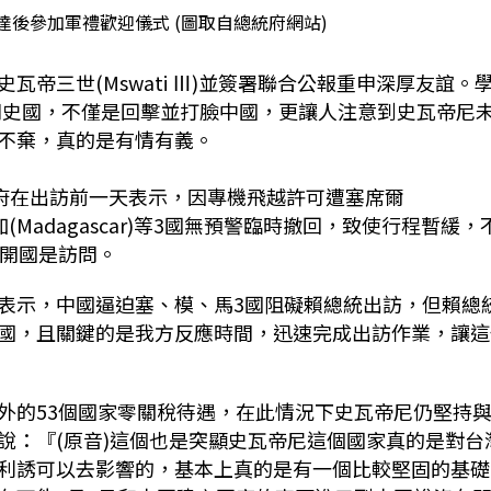
後參加軍禮歡迎儀式 (圖取自總統府網站)
帝三世(Mswati Ⅲ)並簽署聯合公報重申深厚友誼。
訪問史國，不僅是回擊並打臉中國，更讓人注意到史瓦帝尼
不棄，真的是有情有義。
統府在出訪前一天表示，因專機飛越許可遭塞席爾
馬達加斯加(Madagascar)等3國無預警臨時撤回，致使行程暫緩，
展開國是訪問。
表示，中國逼迫塞、模、馬3國阻礙賴總統出訪，但賴總
國，且關鍵的是我方反應時間，迅速完成出訪作業，讓這
外的53個國家零關稅待遇，在此情況下史瓦帝尼仍堅持
說：『(原音)這個也是突顯史瓦帝尼這個國家真的是對台
利誘可以去影響的，基本上真的是有一個比較堅固的基礎