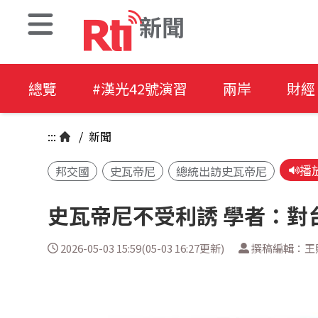
新聞
總覽
#漢光42號演習
兩岸
財經
:::
/
新聞
播
邦交國
史瓦帝尼
總統出訪史瓦帝尼
史瓦帝尼不受利誘 學者：對
2026-05-03 15:59(05-03 16:27更新)
撰稿編輯：王