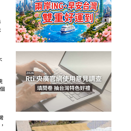
學
未
不
統
個
與
灣
，