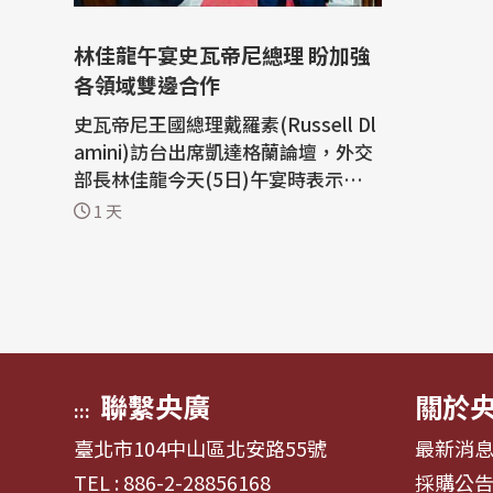
林佳龍午宴史瓦帝尼總理 盼加強
各領域雙邊合作
史瓦帝尼王國總理戴羅素(Russell Dl
amini)訪台出席凱達格蘭論壇，外交
部長林佳龍今天(5日)午宴時表示，台
灣自豪能成為史國最值得信賴的發展
1 天
夥伴之一，雙方將持續在各領域加強
合作；戴羅素則轉達史王問候，並期
盼與台攜手達成史國國家發展目標。
外交部晚間發布新聞稿指出，林佳龍
今天在台北賓館午宴歡迎史瓦帝尼王
國...
聯繫央廣
關於
:::
臺北市104中山區北安路55號
最新消
TEL : 886-2-28856168
採購公