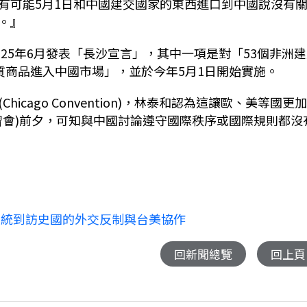
有可能5月1日和中國建交國家的東西進口到中國說沒有
。』
025年6月發表「長沙宣言」，其中一項是對「53個非洲
質商品進入中國市場」，並於今年5月1日開始實施。
cago Convention)，林泰和認為這讓歐、美等國更
習會)前夕，可知與中國討論遵守國際秩序或國際規則都沒
總統到訪史國的外交反制與台美協作
回新聞總覽
回上頁