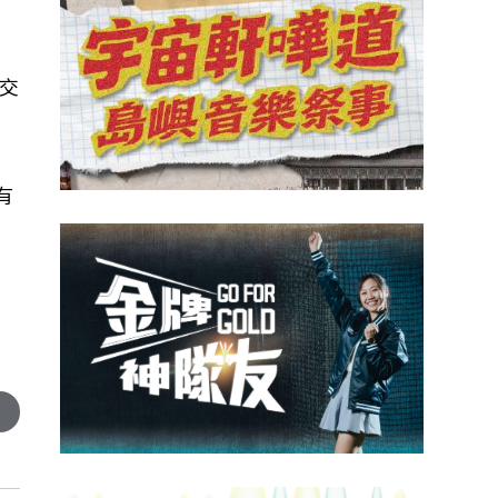
關
建交
加
有