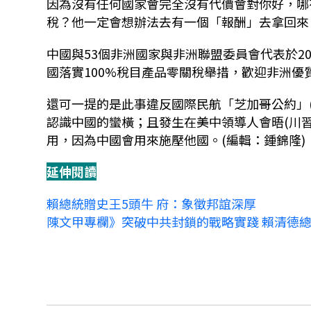
因為沒有任何國家會完全沒有代價會對你好，哪
稅？他一定會想辦法去有一個「報酬」去拿回來
中國與53個非洲國家與非洲聯盟委員會代表於2
國落實100%稅目產品零關稅舉措，歡迎非洲優
還可一提的是此事違反國際民航「芝加哥公約」(Chi
認識中國的蠻橫；且發生在美中領導人會晤(川
用，因為中國會用來施壓他國。(編輯：鍾錦隆)
延伸閱讀
賴總統贈史王5頭牛 府：象徵邦誼深厚
陳文甲專欄》突破中共封鎖的戰略實踐 賴清德