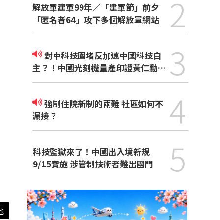
2
解放軍建軍99年／「建軍節」前夕
「匿名者64」攻下多個解放軍網站
3
對中科技圍堵反加速中國科技自
主？！中國光刻機量產印證黃仁勳觀
點
4
強制住院新制的兩難 社區如何不
漏接？
5
科技監獄來了！中國出入境新規
9/15實施 涉管制技術者難出國門
他