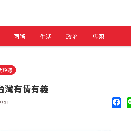
國際
生活
政治
專題
放聆聽
台灣有情有義
照坤