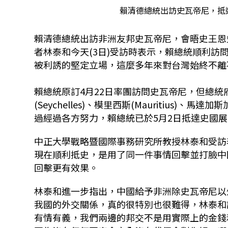
賴清德總統出訪史瓦帝尼，抵達
賴清德總統出訪非洲友邦史瓦帝尼，會晤史王恩史瓦
者林泰和今天(3日)受訪時表示，賴總統順利
被利誘的堅定立場，這麼多年來對台灣始終不離
賴總統原訂4月22日率團訪問史瓦帝尼，但總
(Seychelles)、模里西斯(Mauritius)、
過經過各方努力，賴總統已於5月2日抵達史國
中正大學戰略暨國際事務研究所教授林泰和受訪
現在順利抵史，是用了同一件事情回擊並打臉中
回擊更有效果。
林泰和進一步指出，中國給予非洲除史瓦帝尼以
我國的外交關係，真的很特別也很難得，林泰和
有情有義，我們兩邊的邦交不是用實際上的金錢