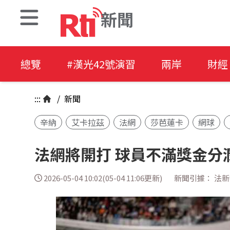
新聞
總覽
#漢光42號演習
兩岸
財經
:::
/
新聞
辛納
艾卡拉茲
法網
莎芭蓮卡
網球
法網將開打 球員不滿獎金分
2026-05-04 10:02(05-04 11:06更新)
新聞引據： 法