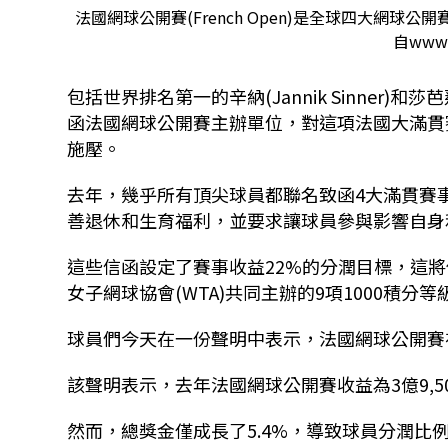
法國網球公開賽(French Open)是全球四大網
自www.r
包括世界排名第一的辛納(Jannik Sinner)和莎芭
函法國網球公開賽主辦單位，對這項法國大滿貫
施壓。
去年，幾乎所有頂尖球員都聯名致函4大滿貫賽
善退休和生育福利，並要求讓球員參與影響自身
這些信函設定了賽事收益22%的分潤目標，這將
女子網球協會(WTA)共同主辦的9項1000積分
球員們今天在一份聲明中表示，法國網球公開賽在
該聲明表示，去年法國網球公開賽收益為3億9,500
然而，總獎金僅成長了5.4%，導致球員分潤比例降