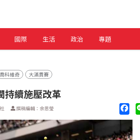
國際
生活
政治
專題
喬科維奇
大滿貫賽
潤持續施壓改革
新社
撰稿編輯：余思瑩