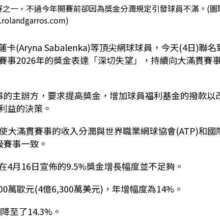
球公開賽之一，不過今年開賽前卻因為獎金分潤規定引發球員不滿。(圖
olandgarros.com)
蓮卡(Aryna Sabalenka)等頂尖網球球員，今天(4日)聯名
賽事2026年的獎金表達「深切失望」，持續向大滿貫賽
事的主辦方，要求提高獎金，增加球員福利基金的撥款以
利益的決策。
使大滿貫賽事的收入分潤與世界職業網球協會(ATP)和國
等級賽事一致。
4月16日宣佈的9.5%獎金增長幅度並不足夠。
萬歐元(4億6,300萬美元)，年增幅度為14%。
至了14.3%。