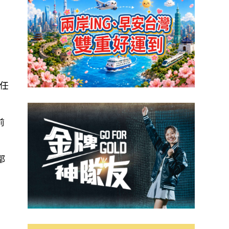
任
前
都