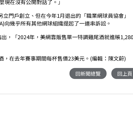
麼現在沒有公開對話了。」
年另立門戶創立、但在今年1月退出的「職業網球員協會」
ciation, PTPA)向幾乎所有其他網球組織提起了一連串訴訟。
出，「2024年，美網靠販售單一特調雞尾酒就進帳1,28
創調酒，在去年賽事期間每杯售價23美元。(編輯：陳文蔚)
回新聞總覽
回上頁