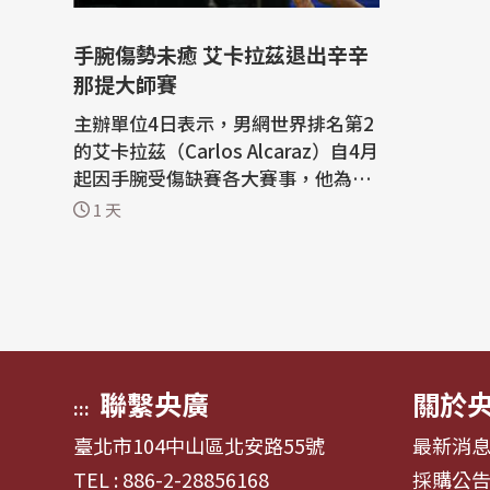
手腕傷勢未癒 艾卡拉茲退出辛辛
那提大師賽
主辦單位4日表示，男網世界排名第2
的艾卡拉茲（Carlos Alcaraz）自4月
起因手腕受傷缺賽各大賽事，他為了
養傷也退出ATP辛辛那提大師賽（Cin
1 天
cinnati Masters）。 法新社報導，
現年23歲的西班牙好手艾卡拉茲原本
預計將在這場美國公開賽（US Ope
n）前夕的關鍵熱身賽中復出。美網
是今年最後一場大滿貫賽事，將於8
月30日在...
聯繫央廣
關於
:::
臺北市104中山區北安路55號
最新消
TEL : 886-2-28856168
採購公