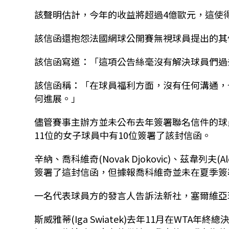
該聲明估計，今年的收益將超過4億歐元，這使
該信函還抱怨法國網球公開賽無視球員提出的其
該信函寫道：「這項公告絲毫沒有解決球員們過
該信函稱：「在球員福利方面，沒有任何溝通，
何進展。」
儘管賽事主辦方並未公布去年簽署聯名信件的球
11位的女子球員中有10位簽署了該封信函。
辛納、喬科維奇(Novak Djokovic)、茲韋列夫(Alex
簽署了這封信函，但據報喬科維奇並未在夏季簽
一名代表球員方的發言人告訴法新社，塞爾維亞
斯威雅蒂(Iga Swiatek)去年11月在WT