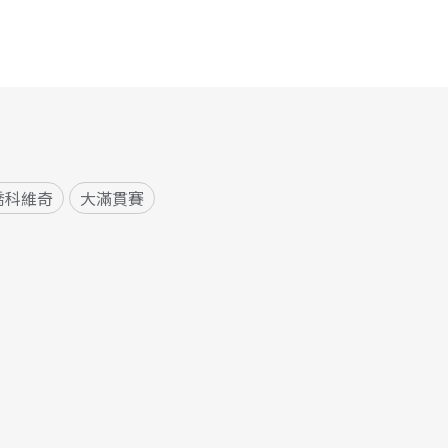
喬科維奇
大滿貫賽