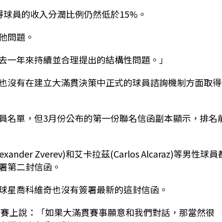
得球員的收入分潤比例仍然低於15%。
他問題。
去一年來持續並合理提出的結構性問題。」
也沒有在建立大滿貫決策中正式的球員諮詢機制方面取得
員名單，但3月份公布的第一份聯名信函副本顯示，排名
ander Zverev)和艾卡拉茲(Carlos Alcaraz)等男性球員
署第二封信函。
球星喬科維奇也沒有簽署最新的這封信函。
A年終總決賽上說：「如果大滿貫賽事願意和我們對話，那當然很