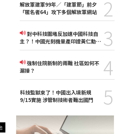
2
解放軍建軍99年／「建軍節」前夕
「匿名者64」攻下多個解放軍網站
3
對中科技圍堵反加速中國科技自
主？！中國光刻機量產印證黃仁勳觀
點
4
強制住院新制的兩難 社區如何不
漏接？
5
科技監獄來了！中國出入境新規
9/15實施 涉管制技術者難出國門
他