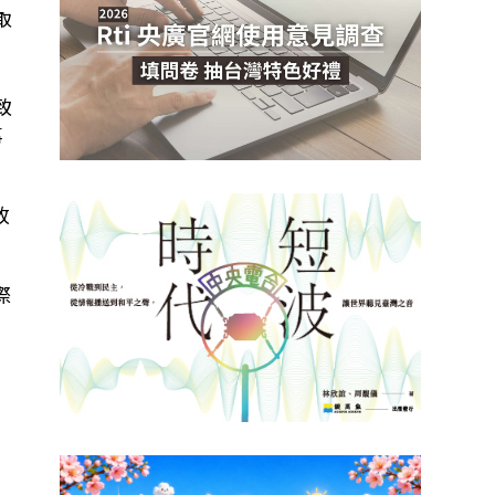
取
致
事
改
際