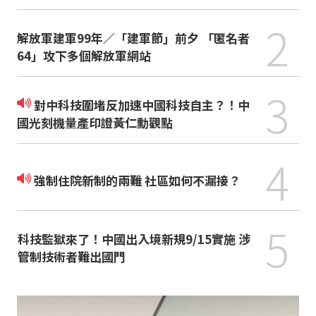
2
解放軍建軍99年／「建軍節」前夕 「匿名者
64」攻下多個解放軍網站
3
對中科技圍堵反加速中國科技自主？！中
國光刻機量產印證黃仁勳觀點
4
強制住院新制的兩難 社區如何不漏接？
5
科技監獄來了！中國出入境新規9/15實施 涉
管制技術者難出國門