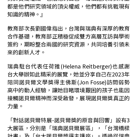
都是他們研究領域的頂尖權威，他們都有挑戰現有
知識的精神。』
教育部次長劉國偉指出，台灣與瑞典有深厚的教育
合作基礎，教育部正積極促成雙方高層互訪與學術
簽約，期盼整合兩國的研究資源，共同培養引領未
來的創新人才。
瑞典駐台代表任荷雅
(Helena Reitberger)
也感謝
台大舉辦如此精采的展覽，她並分享自己在
2023
年
陪同諾貝爾文學獎得主佛斯
(Jon Fosse)
訪問弱勢
高中的動人經驗，讓她目睹環境艱困的孩子也能因
接觸諾貝爾精神而深受啟發，展現諾貝爾獎真正的
力量。
「對話諾貝爾特展
-
諾貝爾獎的原音與回響」設有
3
大展區，分別是「瑞典諾貝爾展區」，「台灣橋樑
計畫」及「台大諾貝爾獎得主講座」。透過從瑞典