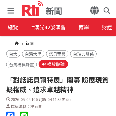
新聞
總覽
#漢光42號演習
兩岸
財經
:::
/
新聞
台大
台灣大學
諾貝爾獎
台瑞典關係
播放聆聽
台灣橋樑計畫
「對話諾貝爾特展」開幕 盼展現質
疑權威、追求卓越精神
2026-05-04 10:57(05-04 11:35更新)
撰稿編輯：楊雨青