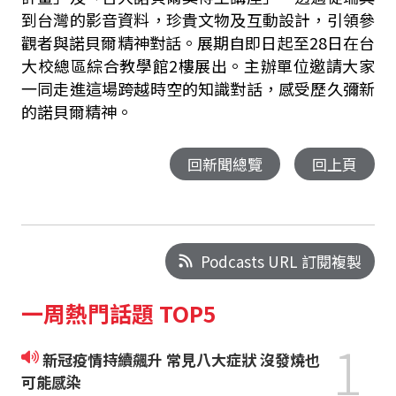
到台灣的影音資料，珍貴文物及互動設計，引領參
觀者與諾貝爾精神對話。展期自即日起至
28
日在台
大校總區綜合教學館2樓展出。主辦單位邀請大家
一同走進這場跨越時空的知識對話，感受歷久彌新
的諾貝爾精神。
回新聞總覽
回上頁
Podcasts URL 訂閱複製
一周熱門話題 TOP5
1
新冠疫情持續飆升 常見八大症狀 沒發燒也
可能感染