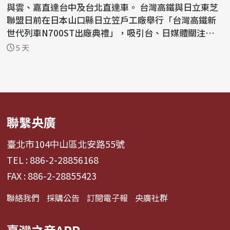
與雲、嘉直達台中及台北直達車。 台灣高鐵與日立東芝
聯盟日前在日本山口縣日立笠戶工廠舉行「台灣高鐵新
世代列車N700ST出廠典禮」，吸引台、日媒體關注，根
據高鐵統...
5 天
聯繫央廣
臺北市104中山區北安路55號
TEL : 886-2-28856168
FAX : 886-2-28855423
聯絡我們
採購公告
訂閱電子報
央廣社群