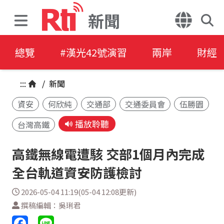
新聞
總覽
#漢光42號演習
兩岸
財經
:::
/
新聞
資安
何欣純
交通部
交通委員會
伍勝園
播放聆聽
台灣高鐵
高鐵無線電遭駭 交部1個月內完成
全台軌道資安防護檢討
2026-05-04 11:19(05-04 12:08更新)
撰稿編輯：吳琍君