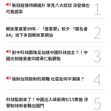
1
新冠疫情持續飆升 常見八大症狀 沒發燒也
可能感染
2
解放軍建軍99年／「建軍節」前夕 「匿名者
64」攻下多個解放軍網站
3
對中科技圍堵反加速中國科技自主？！中
國光刻機量產印證黃仁勳觀點
4
強制住院新制的兩難 社區如何不漏接？
5
科技監獄來了！中國出入境新規9/15實施 涉
管制技術者難出國門