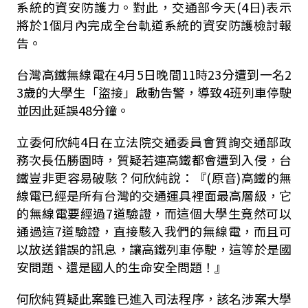
系統的資安防護力。對此，交通部今天
(4
日
)
表示
將於1個月內完成全台軌道系統的資安防護檢討報
告。
台灣高鐵無線電在
4
月
5
日晚間
11
時
23
分遭到一名
2
3
歲的大學生「盜接」啟動告警，導致
4
班列車停駛
並因此延誤
48
分鐘。
立委何欣純
4
日在立法院交通委員會質詢交通部政
務次長伍勝園時，質疑若連高鐵都會遭到入侵，台
鐵豈非更容易破駭？何欣純說：『
(
原音
)
高鐵的無
線電已經是所有台灣的交通運具裡面最高層級，它
的無線電要經過
7
道驗證，而這個大學生竟然可以
通過這
7
道驗證，直接駭入我們的無線電，而且可
以放送錯誤的訊息，讓高鐵列車停駛，這等於是國
安問題、還是國人的生命安全問題！』
何欣純質疑此案雖已進入司法程序，該名涉案大學