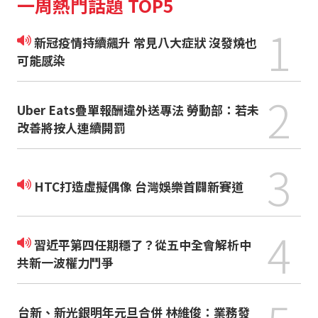
一周熱門話題 TOP5
1
新冠疫情持續飆升 常見八大症狀 沒發燒也
可能感染
2
Uber Eats疊單報酬違外送專法 勞動部：若未
改善將按人連續開罰
3
HTC打造虛擬偶像 台灣娛樂首闢新賽道
4
習近平第四任期穩了？從五中全會解析中
共新一波權力鬥爭
台新、新光銀明年元旦合併 林維俊：業務發