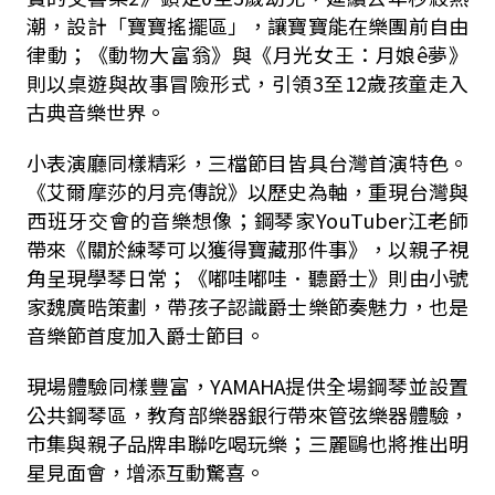
潮，設計「寶寶搖擺區」，讓寶寶能在樂團前自由
律動；《動物大富翁》與《月光女王：月娘ê夢》
則以桌遊與故事冒險形式，引領3至12歲孩童走入
古典音樂世界。
小表演廳同樣精彩，三檔節目皆具台灣首演特色。
《艾爾摩莎的月亮傳說》以歷史為軸，重現台灣與
西班牙交會的音樂想像；鋼琴家YouTuber江老師
帶來《關於練琴可以獲得寶藏那件事》，以親子視
角呈現學琴日常；《嘟哇嘟哇．聽爵士》則由小號
家魏廣晧策劃，帶孩子認識爵士樂節奏魅力，也是
音樂節首度加入爵士節目。
現場體驗同樣豐富，YAMAHA提供全場鋼琴並設置
公共鋼琴區，教育部樂器銀行帶來管弦樂器體驗，
市集與親子品牌串聯吃喝玩樂；三麗鷗也將推出明
星見面會，增添互動驚喜。