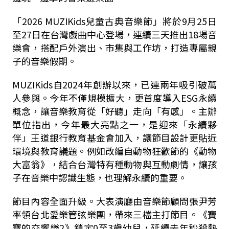
「2026 MUZIKids兒童古典音樂節」將於9月25日
至27日在台灣戲曲中心登場，連續三天推出18場音
樂會，搭配戶外演出、市集與工作坊，打造專屬親
子的音樂假期。
MUZIKids自2024年創辦以來，已連兩年吸引破萬
人參與。今年不僅規模擴大，更首度導入ESG永續
概念，讓音樂教育從「好聽」走向「有感」。主辦
單位指出，今年最大亮點之一，是迎來「永續夥
伴」王道銀行教育基金會加入，讓節目設計更貼近
環境與教育議題。例如改編自動物狂歡節的《動物
大富翁》，結合台灣特有種動物與互動劇情，讓孩
子在音樂中認識生態，也理解永續的重要。
節目內容全面升級。大表演廳由音樂節顧問張尹芳
率領台北愛樂管弦樂團，帶來三檔主打節目。《寶
寶的交響樂2》鎖定0至3歲幼兒，延續去年秒殺熱