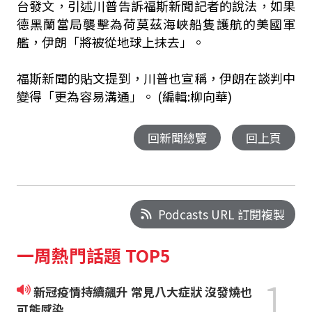
台發文，引述川普告訴福斯新聞記者的說法，如果
德黑蘭當局襲擊為荷莫茲海峽船隻護航的美國軍
艦，伊朗「將被從地球上抹去」。
福斯新聞的貼文提到，川普也宣稱，伊朗在談判中
變得「更為容易溝通」。 (編輯:柳向華)
回新聞總覽
回上頁
Podcasts URL 訂閱複製
一周熱門話題 TOP5
1
新冠疫情持續飆升 常見八大症狀 沒發燒也
可能感染