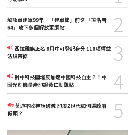
2
解放軍建軍99年／「建軍節」前夕 「匿名者
64」攻下多個解放軍網站
3
西拉雅族正名 8月中可登記身分 118項權益
法規待修
4
對中科技圍堵反加速中國科技自主？！中
國光刻機量產印證黃仁勳觀點
5
莫迪不敗神話破滅 印度Z世代如何逼政府
低頭？