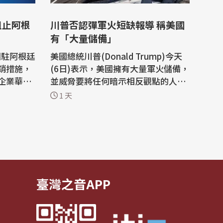
阻止阿根
川普否認彈軍火短缺報導 稱美國
有「大量儲備」
國駐阿根廷
美國總統川普(Donald Trump)今天
銷措施，
(6日)表示，美國擁有大量軍火儲備，
企業華為
並威脅要將任何暗示相反觀點的人送
舉是對國家主
進監獄，他對伊朗戰爭的不滿顯然已
1 天
經爆發。 這位共和黨領導人在他的
佈一份聲
「真實社群」(Truth Social)平台上
使館蓄意
抨擊了關於武器庫存減少的媒體報
國家安全
導，稱美國擁有「大量軍火，尤其是
裸裸阻止
某些特定種類」，但沒有具體說明更
多細節。...
臺灣之音APP