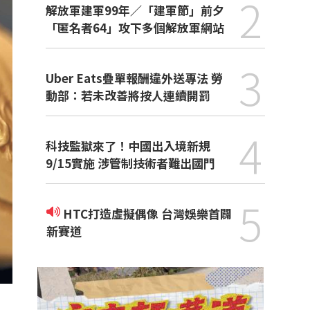
2
解放軍建軍99年／「建軍節」前夕
「匿名者64」攻下多個解放軍網站
3
Uber Eats疊單報酬違外送專法 勞
動部：若未改善將按人連續開罰
4
科技監獄來了！中國出入境新規
9/15實施 涉管制技術者難出國門
5
HTC打造虛擬偶像 台灣娛樂首闢
新賽道