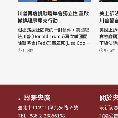
川普再度挑戰聯準會獨立性 重啟
美上訴
撤換理事庫克行動
川普誓
根據路透社閱覽的一封信件，美國總
美國上訴
統川普(Donald Trump)再次試圖開
宴會廳興
除聯準會(Fed)理事庫克(Lisa Coo
下級法院
k)，在聯邦最高法院今年6月的裁定
批准這項
1 小時
5 小時
讓開除庫克的行動遭遇重大挫敗後，
川普譴責
川普再度對聯準會的獨立性發動攻
高法院提出上訴。
擊。 白宮本週在一封信件中告訴庫
上訴法院
克，川普「正在考慮」解除她的職
工程繼續
務，並要求她在3週內回應未經證實
但同時將
的抵押貸款詐欺...
川普有...
聯繫央廣
關於
:::
臺北市104中山區北安路55號
最新消
TEL : 886-2-28856168
採購公