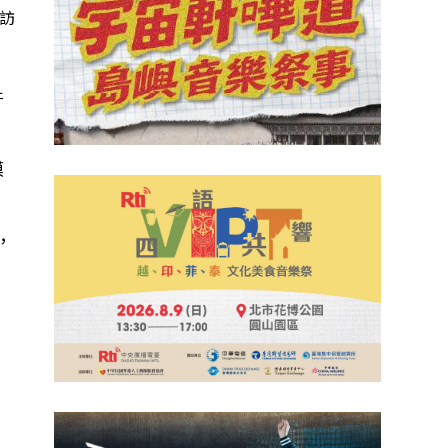
次訪
件
模
，