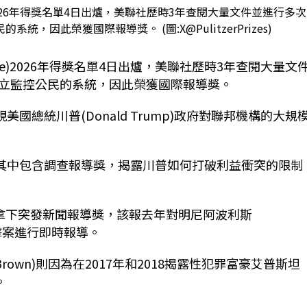
ze)2026年得獎名單4日出爐，美聯社歷時3年查閱大量文件並進行多
因此榮獲國際報導獎。 (圖:X@PulitzerPrizes)
rize)2026年得獎名單4日出爐，美聯社歷時3年查閱大量文
立監控公民的系統，因此榮獲國際報導獎。
深入檢視美國總統川普(Donald Trump)政府對聯邦機構的大規
得3項殊榮，其中包含調查報導獎，揭露川普如何打破利益衝突的限制
ibune)拿下突發新聞報導獎，該報去年對明尼阿波利斯
模槍擊案進行即時報導。
 K. Brown)則因為在2017年和2018揭露性犯罪富豪艾普斯坦
。