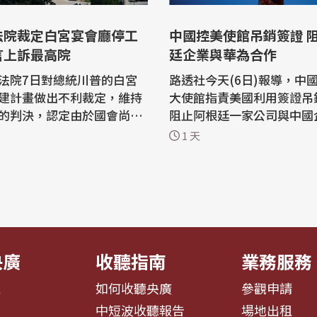
法院裁定白宮宴會廳停工
中國控美使館吊銷簽證 
言上訴最高院
廷企業與華為合作
法院7日對總統川普的白宮
路透社今天(6日)報導，中
建計畫做出不利裁定，維持
大使館指責美國利用簽證吊
的判決，認定由於國會尚未
阻止阿根廷一家公司與中國
工程，因此施工必須暫停。
(Huawei)的合作，稱此
1 天
上訴法院裁定，誓言將向最
權和自由市場原則的冒犯。 中國大使
 法新社報導，這家
館5日深夜在社群媒體上發
在審理案件期間曾暫時允許
明表示：「美國駐阿根廷大
進行，如今維持原審裁定，
煽炒『中國威脅論』，泛化
自身判決暫緩生效兩週，讓
概念，並以吊銷簽證方式赤
正常...
央廣
收聽指南
業務服務
息
如何收聽央廣
參觀申請
告
中短波收聽報告
場地出租