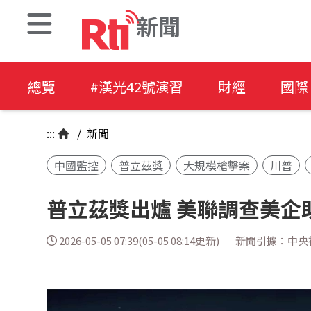
新聞
總覽
#漢光42號演習
財經
國際
:::
/
新聞
中國監控
普立茲獎
大規模槍擊案
川普
普立茲獎出爐 美聯調查美企
2026-05-05 07:39(05-05 08:14更新)
新聞引據：中央