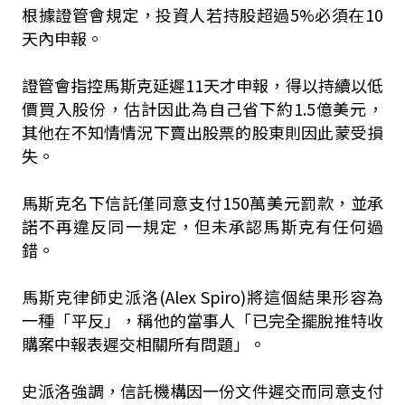
根據證管會規定，投資人若持股超過5%必須在10
天內申報。
證管會指控馬斯克延遲11天才申報，得以持續以低
價買入股份，估計因此為自己省下約1.5億美元，
其他在不知情情況下賣出股票的股東則因此蒙受損
失。
馬斯克名下信託僅同意支付150萬美元罰款，並承
諾不再違反同一規定，但未承認馬斯克有任何過
錯。
馬斯克律師史派洛(Alex Spiro)將這個結果形容為
一種「平反」，稱他的當事人「已完全擺脫推特收
購案中報表遲交相關所有問題」。
史派洛強調，信託機構因一份文件遲交而同意支付