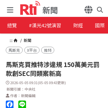
新聞
總覽
#漢光42號演習
財經
國際
:::
/
新聞
馬斯克
X平台
推特
馬斯克買推特涉違規 150萬美元罰
款創SEC同類案新高
2026-05-05 09:31(05-05 09:43更新)
新聞引據：中央社
作者：新聞編輯