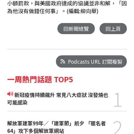
小額罰款，與美國政府達成的協議並非和解，「因
為他沒有做錯任何事」。(編輯:柳向華)
回新聞總覽
回上頁
Podcasts URL 訂閱複製
一周熱門話題 TOP5
1
新冠疫情持續飆升 常見八大症狀 沒發燒也
可能感染
2
解放軍建軍99年／「建軍節」前夕 「匿名者
64」攻下多個解放軍網站