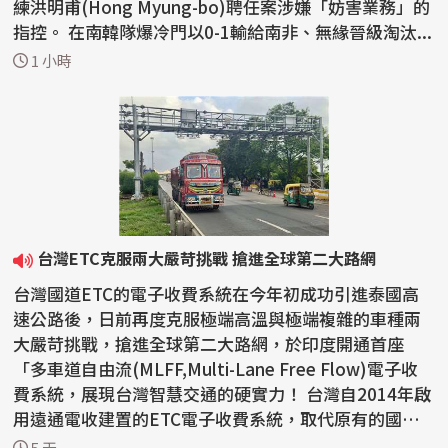
練洪明甫(Hong Myung-bo)聘任案涉嫌「妨害業務」的
指控。 在南韓隊爆冷門以0-1輸給南非、無緣晉級淘汰...
1 小時
台灣ETC克服兩大嚴苛挑戰 搶進全球第二大路網
台灣國道ETC的電子收費系統在今年初成功引進泰國高
速公路後，日前再度克服極端高溫與極端複雜的車種兩
大嚴苛挑戰，搶進全球第二大路網，於印度開通首座
「多車道自由流(MLFF,Multi-Lane Free Flow)電子收
費系統，展現台灣智慧交通的硬實力！ 台灣自2014年啟
用遠通電收建置的ETC電子收費系統，取代原有的國道
人工收費站...
5 天