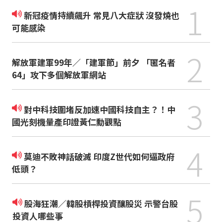
1
新冠疫情持續飆升 常見八大症狀 沒發燒也
可能感染
2
解放軍建軍99年／「建軍節」前夕 「匿名者
64」攻下多個解放軍網站
3
對中科技圍堵反加速中國科技自主？！中
國光刻機量產印證黃仁勳觀點
4
莫迪不敗神話破滅 印度Z世代如何逼政府
低頭？
5
股海狂潮／韓股槓桿投資釀股災 示警台股
投資人哪些事