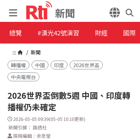
新聞
總覽
#漢光42號演習
財經
國際
:::
/
新聞
轉播權
中國
印度
2026世界盃
中央電視台
2026世界盃倒數5週 中國、印度轉
播權仍未確定
2026-05-05 09:39(05-05 10:10更新)
新聞引據： 路透社
撰稿編輯：余思瑩