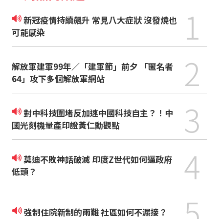
1
新冠疫情持續飆升 常見八大症狀 沒發燒也
可能感染
2
解放軍建軍99年／「建軍節」前夕 「匿名者
64」攻下多個解放軍網站
3
對中科技圍堵反加速中國科技自主？！中
國光刻機量產印證黃仁勳觀點
4
莫迪不敗神話破滅 印度Z世代如何逼政府
低頭？
5
強制住院新制的兩難 社區如何不漏接？