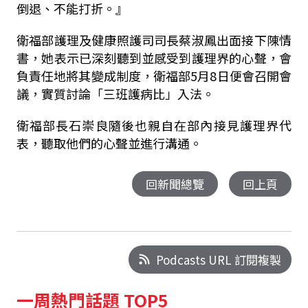
倒退、不能打折。』
衛福部護理及健康照護司司長蔡淑鳳出面接下陳情
書，她表示已深刻聽到並感受到護理界的心聲，會
負責任地將其變成制度，衛福部
5
月
8
日便會召開會
議，實質討論「三班護病比」入法。
衛福部長石崇良隨後也親自在部內接見護理界代
表，聽取他們的心聲並進行溝通。
回新聞總覽
回上頁
Podcasts URL 訂閱複製
一周熱門話題 TOP5