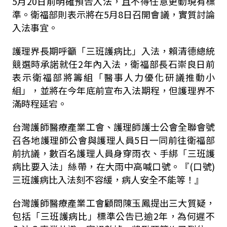
5月20日
前明確預告入法，且不得任意更動現有標
準。衛福部則表示將在
5
月
8
日召開會議，實質討論
入法事宜。
護理界長期呼籲「三班護病比」入法，賴清德總統
競選時承諾就任
2
年內入法，衛福部長石崇良日前
表示衛福部將籌組「醫事人力優化研議推動小
組」，並將在今年底前宣布入法期程，但護理界不
滿時程延宕。
台灣護師醫療產業工會、護理師護士公會全聯會號
召各地護理師公會與護理人員
5
日一同前往衛福部
前抗議，數百名護理人員身穿雨衣、手綁「三班護
病比要入法」絲帶，在大雨中高喊口號。『
(
口號
)
三班護病比入法刻不容緩，病人安全不能等！』
台灣護師醫療產業工會顧問陳玉鳳提出三大質疑，
包括「三班護病比」標準公告已逾
2
年，為何遲不