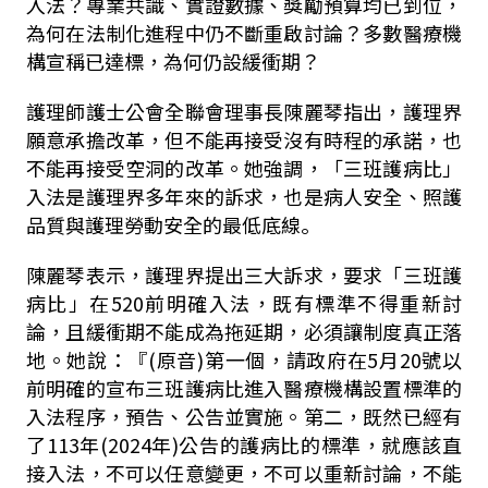
入法？專業共識、實證數據、獎勵預算均已到位，
為何在法制化進程中仍不斷重啟討論？多數醫療機
構宣稱已達標，為何仍設緩衝期？
護理師護士公會全聯會理事長陳麗琴指出，護理界
願意承擔改革，但不能再接受沒有時程的承諾，也
不能再接受空洞的改革。她強調，「三班護病比」
入法是護理界多年來的訴求，也是病人安全、照護
品質與護理勞動安全的最低底線｡
陳麗琴表示，護理界提出三大訴求，要求「三班護
病比」在
520
前明確入法，既有標準不得重新討
論，且緩衝期不能成為拖延期，必須讓制度真正落
地。她說：『
(
原音
)第一個，
請政府在
5
月
20
號以
前明確的宣布三班護病比進入醫療機構設置標準的
入法程序，預告、公告並實施。第二，既然已經有
了
113
年
(2024
年
)
公告的護病比的標準，就應該直
接入法，不可以任意變更，不可以重新討論，不能