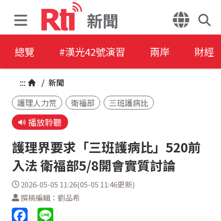
新聞
總覽
#漢光42號演習
兩岸
財經
:::
/
新聞
護理人力荒
衛福部
三班護病比
播放聆聽
護理界要求「三班護病比」520前
入法 衛福部5/8開會實質討論
2026-05-05 11:26(05-05 11:46更新)
撰稿編輯：劉品希