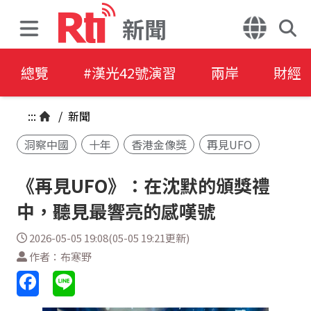
新聞
總覽
#漢光42號演習
兩岸
財經
:::
/
新聞
洞察中國
十年
香港金像獎
再見UFO
《再見UFO》：在沈默的頒獎禮
中，聽見最響亮的感嘆號
2026-05-05 19:08(05-05 19:21更新)
作者：布寒野