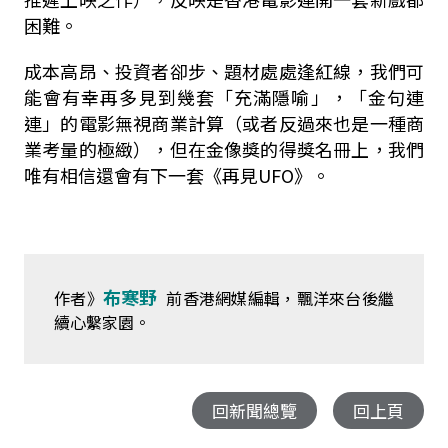
困難。
成本高昂、投資者卻步、題材處處逢紅線，我們可
能會有幸再多見到幾套「充滿隱喻」，「金句連
連」的電影無視商業計算（或者反過來也是一種商
業考量的極緻），但在金像獎的得獎名冊上，我們
唯有相信還會有下一套《再見
UFO
》。
布寒野
作者》
前香港網媒編輯，飄洋來台後繼
續心繫家園。
回新聞總覽
回上頁