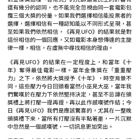
還有幾分的認同，也不能完全忽視由同一套電影包
攬三個大獎的份量。如果我們選擇相信能投票者的
選擇，選擇相信有一種認知能以不同形式呈現，甚
至如果我們依然相信，《再見
UFO
》的結果就是對
這份相信的一個回應，又如電影本身想傳達的主旋
律一樣，相信，在虛無中尋找相信的理由。
《再見
UFO
》的結果在一定程度上，和當年《十
年》奪得最佳電影一樣。當年金像獎在「重重壓
力」之下，依然將大獎授予《十年》，時空背景不
同，這些壓力今日回頭看當然小巫見大巫，當年我
們驚嘆於在壓力下依然堅持決定，甚至不忌諱在頒
獎禮上將打壓一提再提，再以此作感嘆號作結；今
日《再見
UFO
》我們是應該驚喜的，尤其在一整晚
頒獎禮下來，當所有打壓沒有半點著墨，一片沉默
中忽然是一個感嘆號，一切訊息更加突出。