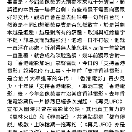
事實是，今屆金像獎的大前提本來就十分醒目，頒
獎禮的本質是一場舞台劇，有些背景不需要向觀眾
好好交代，觀眾自會在意去細味每一句對白台詞，
然後是不同幻想頒獎嘉賓是否忽然敢言，於是當劇
本越是迴避，越是對所有的篩選、取消與紅線隻字
不提，訊息反而就越強烈，泡泡一日不打破，他就
一直浮在那處，折射得無人能忽視。反而一些論調
一直重覆，就會成為陳腔濫調，幾年前觀眾會對一
句「香港電影加油」掌聲雷動，今日的「支持香港
電影」說得如例行工事。十年前「支持香港電影」
是合拍片大舉進軍的年代，「香港電影」買少見
少，十年後「支持香港電影」，取消三套「香港電
影」後，今年金像獎實在沒甚麼香港電影。去年香
港電影票房一片慘烈已經多次提起，《再見
UFO
》
宣布入圍時只曾在電影節公映，其他真正有力的
《風林火山》和《尋秦記》，共通點都是「都市傳
說」級數，上映檔期一拖再拖（《再見
UFO
》亦是
推遲上映之作），反映是香港電影連開一套新戲都