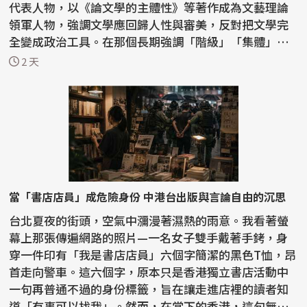
代表人物，以《論文學的主體性》等著作成為文藝理論
領軍人物，強調文學應回歸人性與審美，反對把文學完
全變成政治工具。在那個長期強調「階級」「集體」
「革命敘...
2 天
當「書店店員」成危險身份 中港台出版與言論自由的沉思
台北夏夜的街頭，空氣中瀰漫著濕熱的雨意。我看著螢
幕上那張傳遍網路的照片—一名女子雙手戴著手銬，身
穿一件印有「我是書店店員」六個字簡潔的黑色T恤，昂
首走向警車。這六個字，原本只是香港獨立書店活動中
一句再普通不過的身份標籤，旨在讓走進店裡的讀者知
道「有事可以找我」。然而，在當下的香港，這句無聲