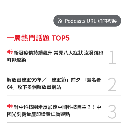
Podcasts URL 訂閱複製
一周熱門話題 TOP5
1
新冠疫情持續飆升 常見八大症狀 沒發燒也
可能感染
2
解放軍建軍99年／「建軍節」前夕 「匿名者
64」攻下多個解放軍網站
3
對中科技圍堵反加速中國科技自主？！中
國光刻機量產印證黃仁勳觀點