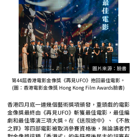
圖片來源：臉書
第44屆香港電影金像獎《再見UFO》抱回最佳電影。
(圖：香港電影金像獎 Hong Kong Film Awards臉書)
香港四月底一連幾個藝術獎項頒發，重頭戲的電影
金像獎最終由《再見
UFO
》斬獲最佳電影，最佳編
劇和最佳導演三項大獎。在《送院途中》、《不赦
之罪》等四部電影被取消參賽資格後，無論讀者們
對金像獎這種「香港式」的先篩選後民主的評審有