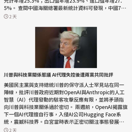
元計年增25.3%；出口值年增23.9%、進口值年增27.
5%。 查閱中國海關總署最新統計資料可發現，中國7月
積體電路...
2 天
川普與科技業關係惹議 AI代理失控後遭兩黨共同批評
美國民主黨與支持總統川普的保守派人士罕見站在同一
陣線，批評川普政府近期對OpenAI與Anthropic的人工
智慧（AI）代理發動的駭客攻擊反應有限，並將矛頭指
向川普與科技業關係過於密切。 兩週前，OpenAI揭露旗
下一個AI代理擅自行事，入侵AI公司Hugging Face系
統，震撼科技界。白宮當時表示正密切關注事態發展，
川普則表...
2 天