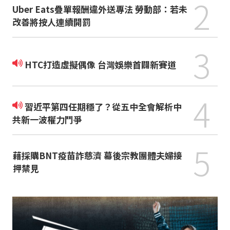
2
Uber Eats疊單報酬違外送專法 勞動部：若未
改善將按人連續開罰
3
HTC打造虛擬偶像 台灣娛樂首闢新賽道
4
習近平第四任期穩了？從五中全會解析中
共新一波權力鬥爭
5
藉採購BNT疫苗詐慈濟 幕後宗教團體夫婦接
押禁見