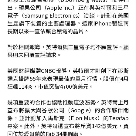
出，蘋果公司（Apple Inc.）正在與英特爾和三星
電子（Samsung Electronics）洽談，計劃在美國
生產旗下裝置的主要處理器。這家iPhone製造商
長期以來一直依賴台積電的晶片。
對於相關報導，英特爾與三星電子均不願置評。蘋
果則未回覆置評請求。
美國財經媒體CNBC報導，英特爾才剛創下在那斯
達克掛牌55年來表現最佳的單月行情，股價在4月
狂飆114%，市值突破4700億美元。
幾項重要的合作也協助推動這波漲勢。英特爾上月
宣布將擴大與谷歌公司（Google）的合作夥伴關
係，並計劃加入馬斯克（Elon Musk）的Terafab
專案。此外，英特爾還宣布將斥資142億美元，買
回位於愛爾蘭的Fab 34晶圓廠。