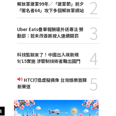
2
解放軍建軍99年／「建軍節」前夕
「匿名者64」攻下多個解放軍網站
3
Uber Eats疊單報酬違外送專法 勞
動部：若未改善將按人連續開罰
4
科技監獄來了！中國出入境新規
9/15實施 涉管制技術者難出國門
5
HTC打造虛擬偶像 台灣娛樂首闢
新賽道
廣