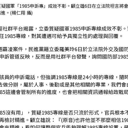
疑國軍「1985申訴專」成效不彰。顧立雄6日在立法院坦言將
進。(楊仁翔 攝)
經社群平台揭露，立委質疑國軍1985申訴專線成效不彰。
任1985專線，對其遭遇可給予具獨立性的處理與回覆。
言語霸凌案件，民進黨籍立委羅美玲6日於立法院外交及國
申訴管道反映，反而是用社群平台發聲，詢問國防部198
員的申訴電話，但強調1985專線是24小時的專線，隨
刻去做分辦，屬於人事、後勤或是其他相關的專業，我們會
985這邊會管制所有的進度，也會把相關資訊通報給政戰
85沒有用」，質疑1985專線是否只流於形式，官兵根本
檢討精進。顧立雄說：『(原音)也許他並不那麼相信198
會來精進，看如何讓整個官兵能夠理解1985專線設置，