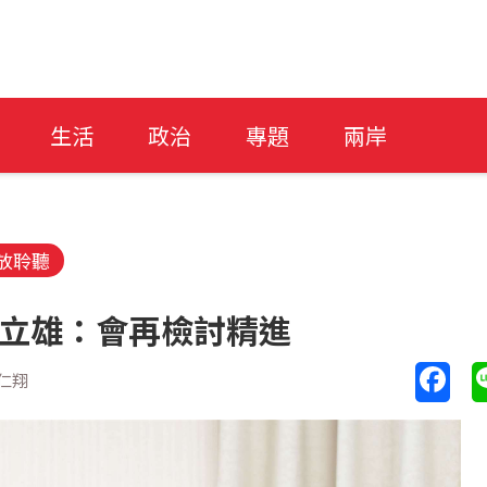
生活
政治
專題
兩岸
放聆聽
顧立雄：會再檢討精進
仁翔