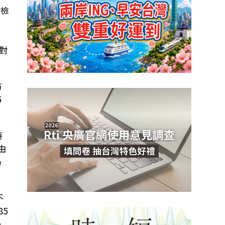
會檢
對
防
5
時
由
局
不
5
是