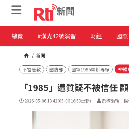
新聞
總覽
#漢光42號演習
財經
國際
:::
/
新聞
播
不當管教
國防部
國軍1985申訴專線
「1985」遭質疑不被信任 
2026-05-06 13:42(05-06 16:59更新)
撰稿編輯：楊