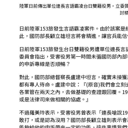
陸軍日前傳出單位連長言語霸凌台日雙籍役男，立委質
討精
日前陸軍153旅發生言語霸凌案件。由於該案是
此，國防部長顧立雄坦言將會精進，讓官兵能信
日前陸軍153旅發生台日雙籍役男遭單位連長
委員會指出，受害役男第一時間未循國防部內部
的申訴專線是否順暢？
對此，國防部總督察長盧建中坦言，確實未接獲該
都有專人待命。盧建中說：『(原音)我們會立
各業管在兩天之內，去做基礎的查證跟回覆。1
或是法律司來做相關的協處。』
不過羅美玲表示，受害役男曾表示「連長嗆說19
敢打，或是認為沒用？國防部長顧立雄則表示會再
能夠給他的申訴帶來一定的功能，這件事情我們