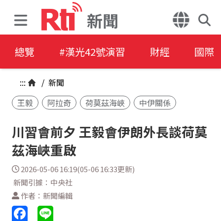
新聞
總覽
#漢光42號演習
財經
國際
:::
/
新聞
王毅
阿拉奇
荷莫茲海峽
中伊關係
川習會前夕 王毅會伊朗外長談荷莫
茲海峽重啟
2026-05-06 16:19(05-06 16:33更新)
新聞引據：中央社
作者：新聞編輯