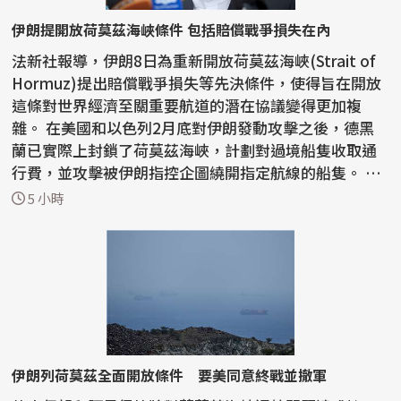
伊朗提開放荷莫茲海峽條件 包括賠償戰爭損失在內
法新社報導，伊朗8日為重新開放荷莫茲海峽(Strait of
Hormuz)提出賠償戰爭損失等先決條件，使得旨在開放
這條對世界經濟至關重要航道的潛在協議變得更加複
雜。 在美國和以色列2月底對伊朗發動攻擊之後，德黑
蘭已實際上封鎖了荷莫茲海峽，計劃對過境船隻收取通
行費，並攻擊被伊朗指控企圖繞開指定航線的船隻。 在
戰前...
5 小時
伊朗列荷莫茲全面開放條件 要美同意終戰並撤軍