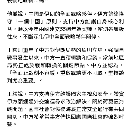
戰後地區新架構。
他並說，中國是伊朗的全面戰略夥伴。伊方始終恪
守「一個中國」原則，支持中方維護自身核心利
益，願以今年兩國建交55週年為契機，密切各層級
往來，不斷深化伊中全面戰略夥伴關係。
王毅則重申了中方對伊朗局勢的原則立場，強調自
戰事發生以來，中方一直積極勸和促談。當前地區
局勢正處於戰和轉換的關鍵節點。中方並認為，
「全面止戰刻不容緩，重啟戰端更不可取，堅持談
判尤為重要」。
王毅說，中方支持伊方維護國家主權和安全，讚賞
伊方願通過外交途徑尋求政治解決。關於荷莫茲海
峽問題，國際社會對恢復海峽正常安全通行有共同
關切，中方希望當事方儘快回應國際社會的強烈呼
聲。