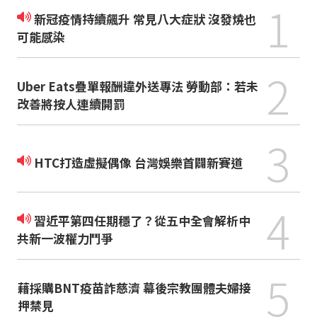
1
新冠疫情持續飆升 常見八大症狀 沒發燒也
可能感染
2
Uber Eats疊單報酬違外送專法 勞動部：若未
改善將按人連續開罰
3
HTC打造虛擬偶像 台灣娛樂首闢新賽道
4
習近平第四任期穩了？從五中全會解析中
共新一波權力鬥爭
5
藉採購BNT疫苗詐慈濟 幕後宗教團體夫婦接
押禁見