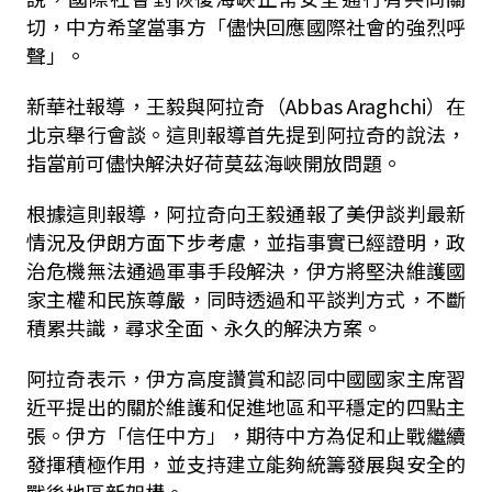
切，中方希望當事方「儘快回應國際社會的強烈呼
聲」。
新華社報導，王毅與阿拉奇（Abbas Araghchi）在
北京舉行會談。這則報導首先提到阿拉奇的說法，
指當前可儘快解決好荷莫茲海峽開放問題。
根據這則報導，阿拉奇向王毅通報了美伊談判最新
情況及伊朗方面下步考慮，並指事實已經證明，政
治危機無法通過軍事手段解決，伊方將堅決維護國
家主權和民族尊嚴，同時透過和平談判方式，不斷
積累共識，尋求全面、永久的解決方案。
阿拉奇表示，伊方高度讚賞和認同中國國家主席習
近平提出的關於維護和促進地區和平穩定的四點主
張。伊方「信任中方」，期待中方為促和止戰繼續
發揮積極作用，並支持建立能夠統籌發展與安全的