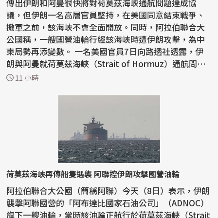
傳出伊朗和阿曼很快將對荷莫茲海峽通航問題達成協
議，但伊朗一名高層官員堅持，在美國同意結束戰爭、
撤軍之前，該海峽不會全面開放。同時，阿拉伯聯合大
公國稱，一艘國營油輪行經該海峽時遭伊朗攻擊，為中
東局勢再添變數。 一名美國官員7日向路透社透露，伊
朗與阿曼就荷莫茲海峽（Strait of Hormuz）通航問題
正取得...
11 小時
荷莫茲海峽再傳船隻遇襲 阿聯控伊朗攻擊國營油輪
阿拉伯聯合大公國（簡稱阿聯）今天（8日）表示，伊朗
襲擊阿聯國營的「阿布達比國家石油公司」（ADNOC）
旗下一艘油輪，當時該油輪正航行於荷莫茲海峽（Strait