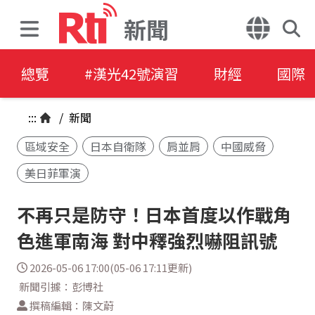
新聞
總覽
#漢光42號演習
財經
國際
:::
/
新聞
區域安全
日本自衛隊
肩並肩
中國威脅
美日菲軍演
不再只是防守！日本首度以作戰角
色進軍南海 對中釋強烈嚇阻訊號
2026-05-06 17:00(05-06 17:11更新)
新聞引據：彭博社
撰稿編輯：陳文蔚