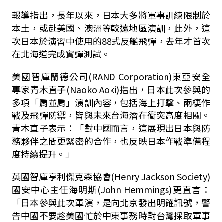
報導指出，長年以來，日本大多將軍事訓練限制於
本土，或赴美國、澳洲等較遠地區演訓，此外，這
次日本於演習中使用的
88
式反艦飛彈，去年才首次
在北海道完成實彈測試。
美國智庫蘭德公司
(RAND Corporation)
東亞安全
專家青木直子
(Naoko Aoki)
指出，日本此次參與的
多項「肩並肩」演訓內容，包括海上打擊、兩棲作
戰及飛彈防禦，皆與未來台海潛在衝突高度相關。
青木直子表示：「對中國而言，這展現出日本與防
務夥伴之間更緊密的合作，也反映日本作戰準備程
度持續提升。」
英國智庫亨利傑克森協會
(Henry Jackson Society)
國安中心主任海明斯
(John Hemmings)
更直言：
「日本參與此次軍演，是向北京發出明確訊號，警
告中國不要趁美國忙於中東事務時對台灣採取軍事