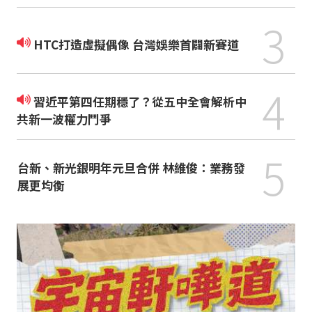
3
HTC打造虛擬偶像 台灣娛樂首闢新賽道
4
習近平第四任期穩了？從五中全會解析中
共新一波權力鬥爭
5
台新、新光銀明年元旦合併 林維俊：業務發
展更均衡