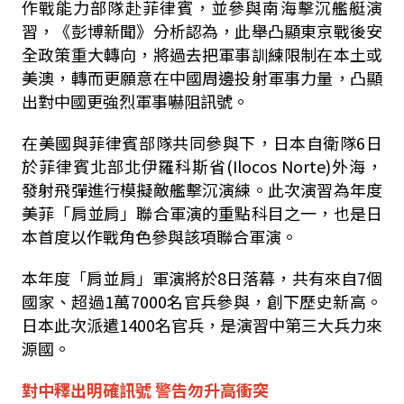
作戰能力部隊赴菲律賓，並參與南海擊沉艦艇演
習，《彭博新聞》分析認為，此舉凸顯東京戰後安
全政策重大轉向，將過去把軍事訓練限制在本土或
美澳，轉而更願意在中國周邊投射軍事力量，凸顯
出對中國更強烈軍事嚇阻訊號。
在美國與菲律賓部隊共同參與下，日本自衛隊
6
日
於菲律賓北部北伊羅科斯省
(Ilocos Norte)
外海，
發射飛彈進行模擬敵艦擊沉演練。此次演習為年度
美菲「肩並肩」聯合軍演的重點科目之一，也是日
本首度以作戰角色參與該項聯合軍演。
本年度「肩並肩」軍演將於
8
日落幕，共有來自
7
個
國家、超過
1
萬
7000
名官兵參與，創下歷史新高。
日本此次派遣
1400
名官兵，是演習中第三大兵力來
源國。
對中釋出明確訊號 警告勿升高衝突