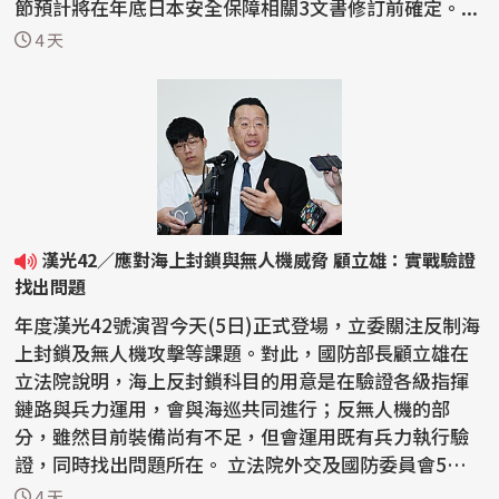
節預計將在年底日本安全保障相關3文書修訂前確定。...
4 天
漢光42／應對海上封鎖與無人機威脅 顧立雄：實戰驗證
找出問題
年度漢光42號演習今天(5日)正式登場，立委關注反制海
上封鎖及無人機攻擊等課題。對此，國防部長顧立雄在
立法院說明，海上反封鎖科目的用意是在驗證各級指揮
鏈路與兵力運用，會與海巡共同進行；反無人機的部
分，雖然目前裝備尚有不足，但會運用既有兵力執行驗
證，同時找出問題所在。 立法院外交及國防委員會5日
邀請國...
4 天