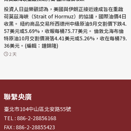
投資人日益樂觀認為，美國與伊朗正接近達成旨在重啟
荷莫茲海峽（Strait of Hormuz）的協議，國際油價4日
收黑。 紐約商品交易所西德州中級原油9月交割價下跌4.
57美元或5.69%，收報每桶75.77美元。 倫敦北海布倫
特原油10月交割價滑落4.41美元或5.26%，收在每桶79.
36美元。(編輯：鍾錦隆)
2 天
聯繫央廣
臺北市104中山區北安路55號
TEL : 886-2-28856168
FAX : 886-2-28855423