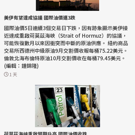
美伊有望達成協議 國際油價連3跌
國際油價5日連續3個交易日下跌，因有跡象顯示美伊接
近達成重啟荷莫茲海峽（Strait of Hormuz）的協議，
可能恢復數月以來因衝突而中斷的原油供應。 紐約商品
交易所西德州中級原油9月交割價收報每桶75.22美元。
倫敦北海布倫特原油10月交割價收在每桶79.45美元。
(編輯：鍾錦隆)
1 天
荷莫茲海峽重啟預期升高 國際油價收跌