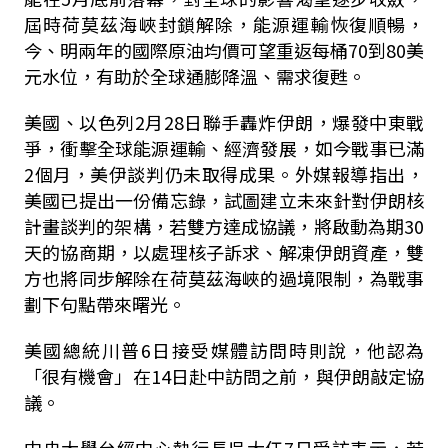
屆時荷莫茲海峽封鎖解除，能源運輸恢復順暢，
今、明兩年的國際原油均價可望重返每桶70到80美
元水位，有助於全球通膨降溫、需求復甦。
美國、以色列2月28日聯手轟炸伊朗，爆發中東戰
爭，衝擊全球能源運輸、經濟發展，如今戰事已滿
2個月，美伊談判仍未取得成果。外媒報導指出，
美國已提出一份備忘錄，試圖建立未來針對伊朗核
計畫談判的架構，若雙方達成協議，將啟動為期30
天的協商期，以處理核子訴求、解凍伊朗資產，雙
方也將同步解除在荷莫茲海峽的過境限制，為戰事
劃下句點帶來曙光。
美國總統川普6日接受媒體訪問時則說，他認為
「很有機會」在14日赴中訪問之前，與伊朗敲定協
議。
中央大學台經中心執行長吳大任7日受訪表示，若