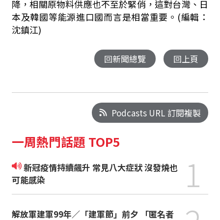
降，相關原物料供應也不至於緊俏，這對台灣、日
本及韓國等能源進口國而言是相當重要。(編輯：
沈鎮江)
回新聞總覽
回上頁
Podcasts URL 訂閱複製
一周熱門話題 TOP5
1
新冠疫情持續飆升 常見八大症狀 沒發燒也
可能感染
2
解放軍建軍99年／「建軍節」前夕 「匿名者