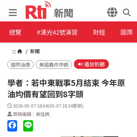
新聞
總覽
#漢光42號演習
財經
國際
:::
/
新聞
播放聆聽
國際油價
美國轟炸伊朗
學者：若中東戰事5月結束 今年原
油均價有望回到8字頭
2026-05-07 18:04(05-07 18:34更新)
撰稿編輯：謝佳興