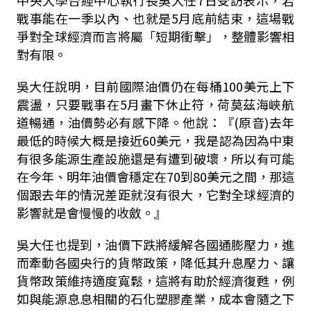
戰事能在一季以內、也就是5月底前結束，這場戰
爭對全球經濟而言將屬「短期衝擊」，整體影響相
對有限。
吳大任說明，目前國際油價仍在每桶100美元上下
震盪，只要戰事在5月畫下休止符，荷莫茲海峽航
道暢通，油價勢必有感下降。他說：『(原音)去年
最低的時候大概是接近60美元，我是認為因為中東
有很多能源生產設施還是有遭到破壞，所以有可能
在今年、明年油價會穩定在70到80美元之間，那這
個跟去年的情況差距就沒有很大，它對全球經濟的
影響就是會慢慢的收斂。』
吳大任也提到，油價下跌將緩解各國通膨壓力，進
而牽動各國央行的貨幣政策，降低其升息壓力、讓
貨幣政策維持適度寬鬆，這將有助於經濟復甦，例
如與能源息息相關的石化塑膠產業，成本會隨之下