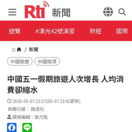
新聞
總覽
#漢光42號演習
財經
國際
:::
/
新聞
中國旅遊
中國經濟
中國五一假期旅遊人次增長 人均消
費卻縮水
2026-05-07 22:27(05-07 22:42更新)
新聞引據： 路透社
撰稿編輯：黃凡甄