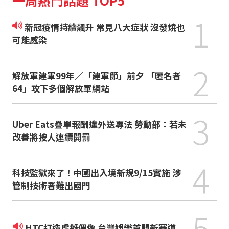
一周熱門話題 TOP5
1
新冠疫情持續飆升 常見八大症狀 沒發燒也
可能感染
2
解放軍建軍99年／「建軍節」前夕 「匿名者
64」攻下多個解放軍網站
3
Uber Eats疊單報酬違外送專法 勞動部：若未
改善將按人連續開罰
4
科技監獄來了！中國出入境新規9/15實施 涉
管制技術者難出國門
5
HTC打造虛擬偶像 台灣娛樂首闢新賽道