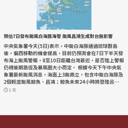
預估7日發布颱風白海豚海警 颱風昌鴻生成對台無影響
中央氣象署今天(5日)表示，中颱白海豚通過琉球群島
後，偏西移動的機會提高，目前仍預測會在7日下半天發
布海上颱風警報，8至10日距離台灣最近，是否陸上警報
仍視後期路徑及暴風圈大小而定。 根據今天下午中央氣
象署最新颱風消息，海面上3颱鼎立，包含中颱白海豚及
2個輕度颱風鯨魚、昌鴻；鯨魚未來24小時將登陸呂宋
島...
1 天