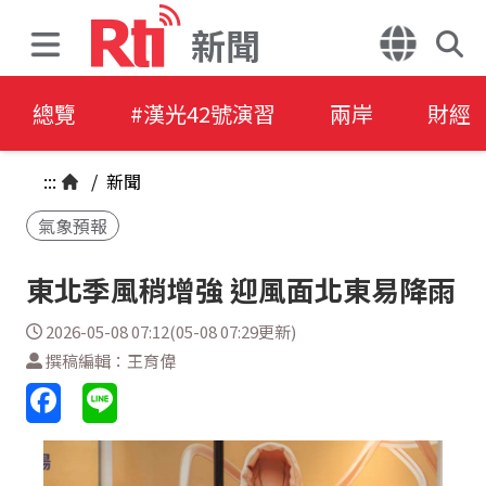
新聞
總覽
#漢光42號演習
兩岸
財經
:::
/
新聞
氣象預報
東北季風稍增強 迎風面北東易降雨
2026-05-08 07:12(05-08 07:29更新)
撰稿編輯：王育偉