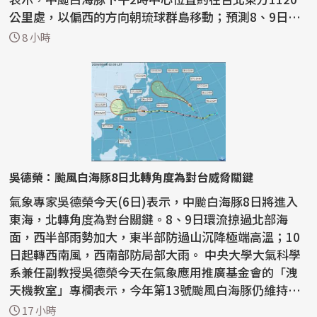
公里處，以偏西的方向朝琉球群島移動；預測8、9日會
通過台...
8 小時
吳德榮：颱風白海豚8日北轉角度為對台威脅關鍵
氣象專家吳德榮今天(6日)表示，中颱白海豚8日將進入
東海，北轉角度為對台關鍵。8、9日環流掠過北部海
面，西半部雨勢加大，東半部防過山沉降極端高溫；10
日起轉西南風，西南部防局部大雨。 中央大學大氣科學
系兼任副教授吳德榮今天在氣象應用推廣基金會的「洩
天機教室」專欄表示，今年第13號颱風白海豚仍維持大
型中颱，...
17 小時