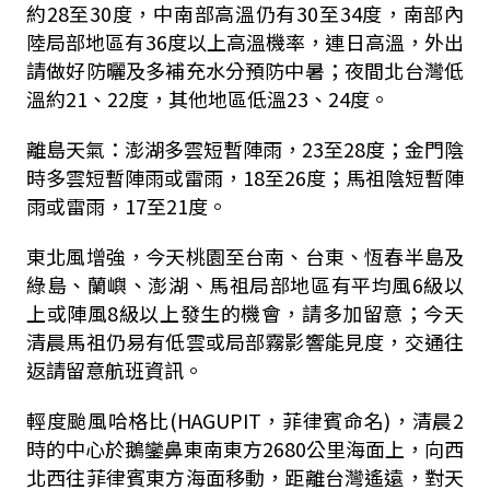
約28至30度，中南部高溫仍有30至34度，南部內
陸局部地區有36度以上高溫機率，連日高溫，外出
請做好防曬及多補充水分預防中暑；夜間北台灣低
溫約21、22度，其他地區低溫23、24度。
離島天氣：澎湖多雲短暫陣雨，23至28度；金門陰
時多雲短暫陣雨或雷雨，18至26度；馬祖陰短暫陣
雨或雷雨，17至21度。
東北風增強，今天桃園至台南、台東、恆春半島及
綠島、蘭嶼、澎湖、馬祖局部地區有平均風6級以
上或陣風8級以上發生的機會，請多加留意；今天
清晨馬祖仍易有低雲或局部霧影響能見度，交通往
返請留意航班資訊。
輕度颱風哈格比(HAGUPIT，菲律賓命名)，清晨2
時的中心於鵝鑾鼻東南東方2680公里海面上，向西
北西往菲律賓東方海面移動，距離台灣遙遠，對天