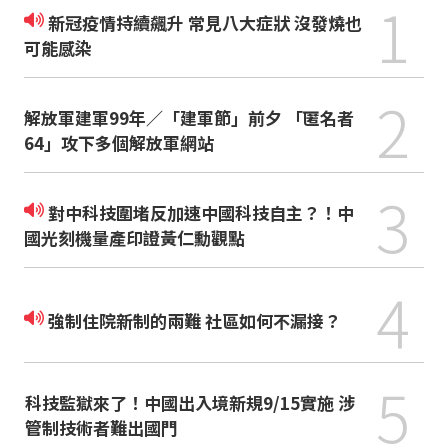
1
新冠疫情持續飆升 常見八大症狀 沒發燒也
可能感染
2
解放軍建軍99年／「建軍節」前夕 「匿名者
64」攻下多個解放軍網站
3
對中科技圍堵反加速中國科技自主？！中
國光刻機量產印證黃仁勳觀點
4
強制住院新制的兩難 社區如何不漏接？
5
科技監獄來了！中國出入境新規9/15實施 涉
管制技術者難出國門