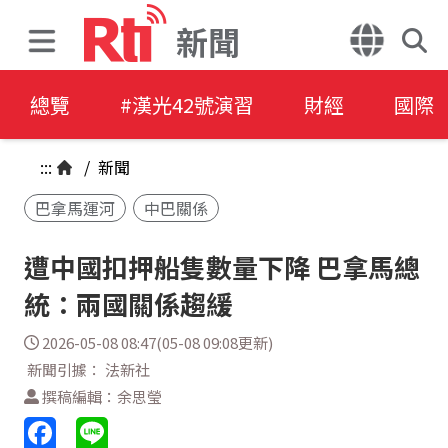
新聞
總覽
#漢光42號演習
財經
國際
:::
/
新聞
巴拿馬運河
中巴關係
遭中國扣押船隻數量下降 巴拿馬總
統：兩國關係趨緩
2026-05-08 08:47(05-08 09:08更新)
新聞引據： 法新社
撰稿編輯：余思瑩