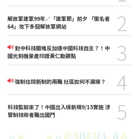
2
解放軍建軍99年／「建軍節」前夕 「匿名者
64」攻下多個解放軍網站
3
對中科技圍堵反加速中國科技自主？！中
國光刻機量產印證黃仁勳觀點
4
強制住院新制的兩難 社區如何不漏接？
5
科技監獄來了！中國出入境新規9/15實施 涉
管制技術者難出國門