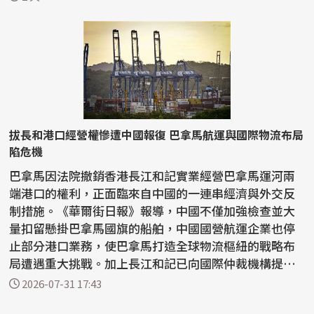
拔長和港口經營權慘遭中國報復 巴拿馬航運與國際物流布局
陷危機
巴拿馬因法院撤銷香港長江和記實業經營巴拿馬運河兩
端港口的權利，正面臨來自中國的一連串經濟與外交反
制措施。《華爾街日報》報導，中國不僅加強檢查並大
量扣留懸掛巴拿馬國旗的船舶，中國國營航運企業也停
止部分港口業務，使巴拿馬打造全球物流樞紐的戰略布
局遭遇重大挑戰。加上長江和記已向國際仲裁機構提出2
0億美元...
2026-07-31 17:43