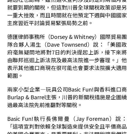
就要到期的關稅，但這對川普全球關稅政策卻是另
一重大挫敗，而且時間就在他預定下週與中國國家
主席習近平討論貿易緊張局勢之前。
德匯律師事務所（Dorsey & Whitney）國際貿易團
隊合夥人湯生（Dave Townsend）說：「美國政
府毫無疑問地將對7日的判決提起上訴，接下來將
由聯邦巡迴上訴法院及最高法院進一步審理。」他
表示其他進口商現在很可能也會要求法院擴大適用
範圍。
兩家小型企業—玩具公司Basic Fun!與香料進口商
Burlap & Barrel主張，川普的新關稅措施是企圖繞
過最高法院先前推翻對等關稅。
Basic Fun!執行長佛爾曼（Jay Foreman）說：
「這項宣判對依賴全球製造來提供安全且平價商品