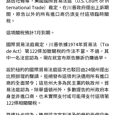
路透社報導，美國國際貿易法庭（U.S. Court of In
ternational Trade）裁定，在川普政府提出上訴期
間，原告以外的所有進口商仍須支付這項臨時關
稅。
這項關稅預計7月到期。
國際貿易法庭裁定，川普依據1974年貿易法（Tra
de Act）第122條加徵關稅的作法不當。不過，其
中一名法官認為，現在就宣布原告勝訴仍嫌過早。
設於紐約的國際貿易法庭這次也駁回由24個州提出
比照辦理的聲請，拒絕發布這項判決適用所有進口
商的全面禁令；這些州大多為民主黨的執政州。貿
易法庭認為，除華盛頓州外，多數提告的州政府本
身並非進口商，也未實際支付或可能得支付這項第
122條相關關稅。
路透社也認為，雖然這次宣判涉及的是約兩個月後