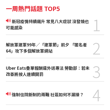
一周熱門話題 TOP5
1
新冠疫情持續飆升 常見八大症狀 沒發燒也
可能感染
2
解放軍建軍99年／「建軍節」前夕 「匿名者
64」攻下多個解放軍網站
3
Uber Eats疊單報酬違外送專法 勞動部：若未
改善將按人連續開罰
4
強制住院新制的兩難 社區如何不漏接？