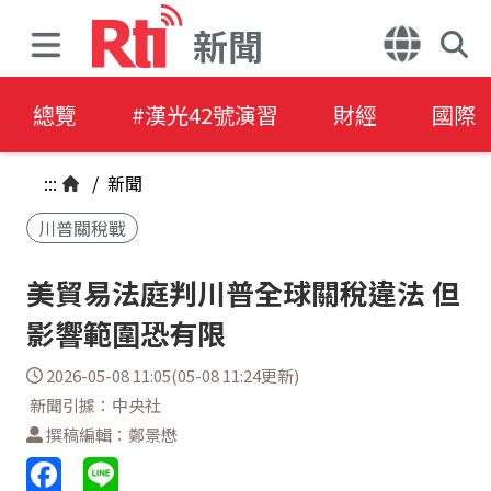
新聞
總覽
#漢光42號演習
財經
國際
:::
/
新聞
川普關稅戰
美貿易法庭判川普全球關稅違法 但
影響範圍恐有限
2026-05-08 11:05(05-08 11:24更新)
新聞引據：中央社
撰稿編輯：鄭景懋