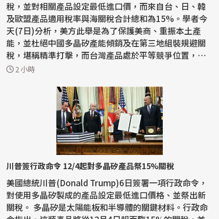
稅，並對相關產品設定最低進口價，而來自台、日、韓
及歐盟產品適用稅率與海關稅合計總和為15%。學者今
天(7日)分析，美方此舉是為了保護美商、重振本土產
能，並杜絕中國多晶矽產能傾銷及在第三地組裝規避關
稅，堪稱精準打擊，而台灣產品處於平等競爭位置，對
台廠影響有限，...
2 小時
川普簽行政命令 12/4起對多晶矽產品祭15%關稅
美國總統川普(Donald Trump)6日簽署一項行政命令，
對使用多晶矽製成的產品設定最低進口價格、並祭出新
關稅。 多晶矽是太陽能板和半導體的關鍵材料。行政命