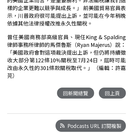
的美國企業而言，是重要勝利。非法關稅讓我們這
樣的企業更難以競爭與成長。」 前美國貿易官員表
示，川普政府很可能提出上訴，並可能在今年稍晚
依據其他法律授權改推永久性關稅。
曾任美國商務部高級官員、現任King & Spalding
律師事務所律師的馬傑魯斯（Ryan Majerus）說：
「美國政府會對這項裁決提出上訴，但仍將持續徵
收大部分第122條10%關稅至7月24日，屆時可能
改由永久性的301條款關稅取代。」（編輯：許嘉
芫）
回新聞總覽
回上頁
Podcasts URL 訂閱複製