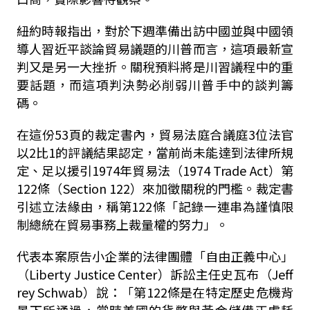
紐約時報指出，對於下週準備出訪中國並與中國領
導人習近平談論貿易議題的川普而言，這項最新宣
判又是另一大挫折。關稅預料將是川習議程中的重
要話題，而這項判決勢必削弱川普手中的談判籌
碼。
在這份53頁的裁定書內，貿易法庭合議庭3位法官
以2比1的評議結果認定，當前尚未能達到法律所規
定、足以援引1974年貿易法（1974 Trade Act）第
122條（Section 122）來加徵關稅的門檻。裁定書
引述立法緣由，稱第122條「記錄一連串為謹慎限
制總統在貿易事務上裁量權的努力」。
代表本案原告小企業的法律團體「自由正義中心」
（Liberty Justice Center）訴訟主任史瓦布（Jeff
rey Schwab）說：「第122條是在特定歷史危機背