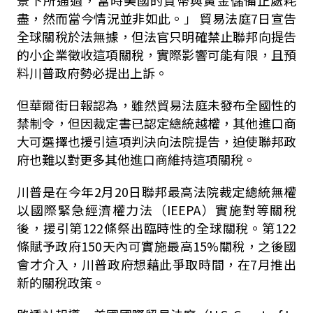
景下所通過，當時美國的貨幣與黃金儲備正處耗
盡，然而當今情況並非如此。」 貿易法庭7日宣告
全球關稅於法無據，但法官只明確禁止聯邦向提告
的小企業徵收這項關稅，實際影響可能有限，且預
料川普政府勢必提出上訴。
但華爾街日報認為，雖然貿易法庭未發布全國性的
禁制令，但因裁定書已認定總統越權，其他進口商
大可選擇也援引這項判決向法院提告，迫使聯邦政
府也難以對更多其他進口商維持這項關稅。
川普是在今年2月20日聯邦最高法院裁定總統無權
以國際緊急經濟權力法（IEEPA）實施對等關稅
後，援引第122條祭出臨時性的全球關稅。第122
條賦予政府150天內可實施最高15%關稅，之後國
會才介入，川普政府想藉此爭取時間，在7月推出
新的關稅政策。