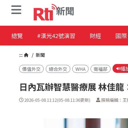
新聞
總覽
#漢光42號演習
財經
國際
:::
/
新聞
播
價值外交
總合外交
WHA
衛福部
日內瓦辦智慧醫療展 林佳龍
2026-05-08 11:12(05-08 11:36更新)
撰稿編輯：王