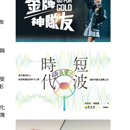
年
望
與
參
受
彰
化
灣