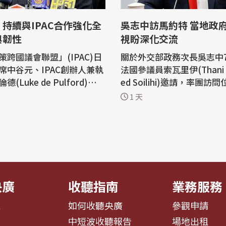
持續與IPAC合作強化全
吳志中訪馬約特 當地政
與韌性
視盼深化交流
策跨國議會聯盟」(IPAC)日
關於外交部政務次長吳志中
席中谷元、IPAC創辦人兼執
法國參議員索瓦里伊(Thani 
(Luke de Pulford)、IP
ed Soilihi)邀請，率團訪
主任山尾志櫻里組團來台出席
洋的法國海外省馬約特(Mayo
1 天
蘭論壇」。外交部今天(5日)
關報導，知情官員今天(5日
長林佳龍在接見訪團時表
志中這次訪問馬約特期間，
近年持續將法律做為政治工
政府及各界高度重視，當地
藉由製造恐懼，形成寒蟬效
泛報導相關行程；馬約特人
各國對中國的擴張行徑保持
前年在風災發生後第一時間
..
表達感謝，...
央廣
收聽指南
業務服務
息
如何收聽央廣
參觀申請
告
中短波收聽報告
場地出租