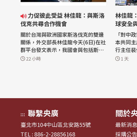
力促彼此受益 林佳龍：與斯洛
林佳龍：
伐克共尋合作機會
球安全
關於台灣與歐洲國家斯洛伐克的雙邊
「對中政
關係，外交部長林佳龍今天(6日)在社
本共同主
群平台發文表示，我國會與包括斯洛
行主任裴倫德
伐克在內的中東歐國家，持續從半導
AC日本
22 小時
1 天
體、人工智慧、電動車等領域尋找合
「凱達格
作機會，讓良好的外交關係轉化為產
表示，外
業發展、投資與就業，促使彼此都能
示，中國
共同受益。 外交部長林佳龍5日在外
具，企圖
交部接待來台訪問的斯洛伐克前外長
應，迫使
柯爾喬...
沈默，因.
聯繫央廣
關於
:::
臺北市104中山區北安路55號
最新消
TEL : 886-2-28856168
採購公