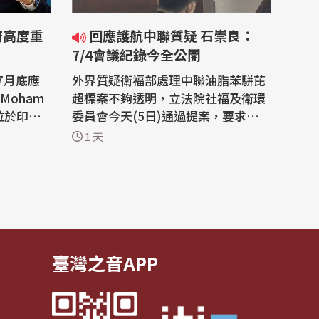
府高度重
回應護航中聯質疑 石崇良：
7/4會議紀錄今全公開
7月底應
外界質疑衛福部處理中聯油脂苯駢芘
Moham
超標案不夠透明，立法院社福及衛環
問位於印度
委員會今天(5日)通過提案，要求公開
tte)相
7月4日專家會議紀錄。衛福部長石崇
1 天
)表示，吳
良表示，相關影音、錄音及文件日前
受到地方
已全數送交檢調，為回應外界質疑，
媒體也廣
衛福部將於今天立即公開所有會議紀
民對台灣
錄，讓社會了解決策過程、釐清爭
伸出援手
議。 中聯油脂苯駢芘超標事件持續延
燒，國...
臺灣之音APP