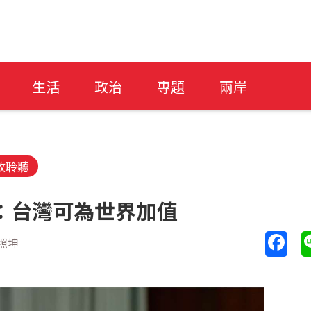
生活
政治
專題
兩岸
放聆聽
：台灣可為世界加值
照坤