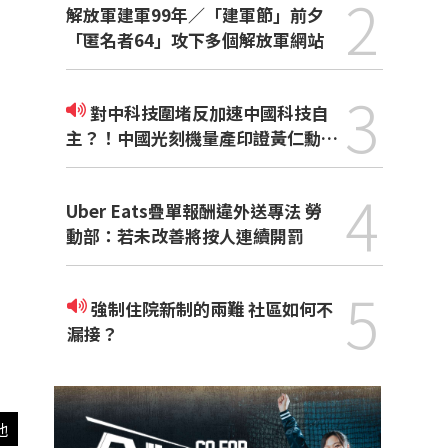
2
解放軍建軍99年／「建軍節」前夕
「匿名者64」攻下多個解放軍網站
3
對中科技圍堵反加速中國科技自
主？！中國光刻機量產印證黃仁勳觀
點
4
Uber Eats疊單報酬違外送專法 勞
動部：若未改善將按人連續開罰
5
強制住院新制的兩難 社區如何不
漏接？
他