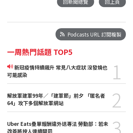
回新聞總覽
回上頁
Podcasts URL 訂閱複製
一周熱門話題 TOP5
1
新冠疫情持續飆升 常見八大症狀 沒發燒也
可能感染
2
解放軍建軍99年／「建軍節」前夕 「匿名者
64」攻下多個解放軍網站
3
Uber Eats疊單報酬違外送專法 勞動部：若未
改善將按人連續開罰