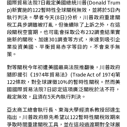
國際貿易法院7日裁定美國總統川普(Donald Trum
p)新實施的122暫時性全球關稅無效，並將於5日內
執行判決。學者今天(8日)分析，川普政府重建關
稅工具步調雖被打亂，但後續除了上訴之外，在這
段關稅空窗期，也可能會採取公布232調查結果實
施新的關稅、加速301調查等方式，來達到吸引企
業投資美國、平衡貿易赤字等目的，不會束手無
策。
對等關稅今年初遭美國最高法院推翻後，川普政府
隨即援引《1974年貿易法》(Trade Act of 1974)第
122條款，對全球課徵10%的暫時性關稅。然而美
國國際貿易法院7日認定這項廣泛關稅於法不符，
裁定無效，且須在5天內執行判決。
亞太商工總會執行長、東海大學經濟系教授邱達生
指出，川普政府原先希望以122暫時性關稅效期來
爭取時間重建關稅工具，並在這段過渡期對全球展