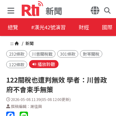
新聞
總覽
#漢光42號演習
財經
國際
:::
/
新聞
232條款
川普關稅戰
301條款
對等關稅
播放聆聽
122條款
122關稅也遭判無效 學者：川普政
府不會束手無策
2026-05-08 11:39(05-08 12:00更新)
撰稿編輯：謝佳興