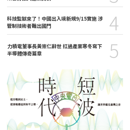
4
科技監獄來了！中國出入境新規9/15實施 涉
管制技術者難出國門
5
力積電董事長黃崇仁辭世 扛過產業寒冬寫下
半導體傳奇篇章