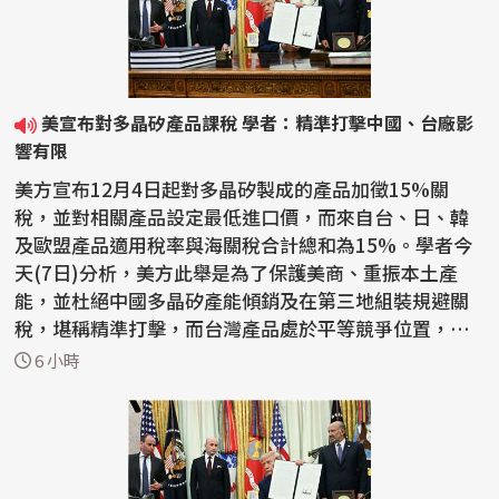
美宣布對多晶矽產品課稅 學者：精準打擊中國、台廠影
響有限
美方宣布12月4日起對多晶矽製成的產品加徵15%關
稅，並對相關產品設定最低進口價，而來自台、日、韓
及歐盟產品適用稅率與海關稅合計總和為15%。學者今
天(7日)分析，美方此舉是為了保護美商、重振本土產
能，並杜絕中國多晶矽產能傾銷及在第三地組裝規避關
稅，堪稱精準打擊，而台灣產品處於平等競爭位置，對
台廠影響有限，...
6 小時