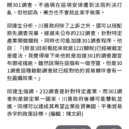
開301調查，不過現在這項安排遭到法院判決打
亂，但他認為，美方也不會就此束手無策。
邱達生分析，川普政府除了上訴之外，還可以搭配
原先調查完畢，遲遲未公布的232調查，針對特定
產業開徵關稅，同時也可能加速301調查程序。他
說：『(原音)目前看起來就是122(關稅)已經被裁定
是違法，我覺得接下來他就是加速301的調查跟宣
布懲戒措施。雖然說現在這個有一個空窗，但是30
1調查這種啟動調查就已經對他的貿易夥伴會有一
些震懾效果。』
邱達生強調，232調查是針對特定產業，而301調
查則是鎖定單一國家，川普政府後續可能雙軌並
進，同樣可以達成其希望企業投資美國、平衡貿易
赤字的政策目標。(編輯：陳文蔚)