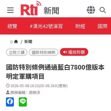
新聞
總覽
#漢光42號演習
財經
國際
:::
/
新聞
播放聆聽
立院三讀
國防特別條例
國防特別條例通過藍白7800億版本
明定軍購項目
2026-05-08 16:23(05-08 18:02更新)
撰稿編輯：趙婉淳