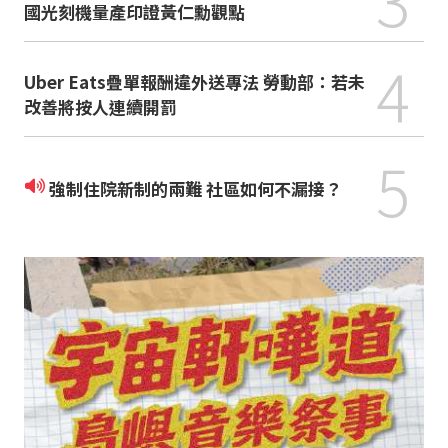
國光刻機量產印證黃仁勳觀點
4
Uber Eats疊單報酬違外送專法 勞動部：若未
改善將按人連續開罰
5
強制住院新制的兩難 社區如何不漏接？