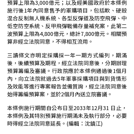
預算上限為3,000億元；以及經美國政府於本條例
施行後1年內同意售予的軍購項目，包括軟、硬殺
混合反制無人機系統、各型反彈道及防空飛彈、中
低空防空系統、反甲飛彈戰備存量補充案，此第二
波預算上限為4,800億元，總計7,800億元。
相關預
算非經立法院同意，不得相互流用。
三讀條文亦明定採購採一年一期方式編列，期滿
後，後續預算及期程，經立法院同意後，分期辦理
預算籌編及審議。行政院應於本條例通過後
1
個月
內，向立法院就過去
5
年軍事採購項目與到貨情形
及效能等進行專案報告並備質詢，經立法院同意後
始得籌編預算案，
並於2個月內送立院審議
。
本條例施行期間自公布日至
2033
年
12
月
31
日止，
本條例及其特別預算施行期滿未及執行部分，必要
時得經立法院同意延長。(編輯：沈鎮江)