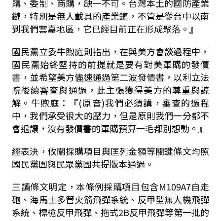
購、委制、商購，缺一不可。台灣本土的國防產業
鏈，特別是無人載具的產業鏈，不管是從台中以南
到我們雲嘉地區，它已經目前正在形成聚落。』
國民黨立委牛煦庭則指出，在與美方會談過程中，
國民黨始終堅持的前提就是要有對美軍購的發價
書，並希望美方儘速通過第二波發價書，以利立法
院後續審查與通過，此主張獲得美方的尊重與諒
解。牛煦庭：『
(
原音
)
我們必須講，審查的過程
中，我們承受很大的壓力，但是原則我們一分都不
會退讓，沒有發價書的軍購預算一毛都別想動。』
經表決，攸關採購項目與匡列金額等關鍵條文均照
國民黨團與民眾黨團共提版本通過。
三讀條文明定，本條例採購項目包含
M109A7
自走
砲、海馬士多管火箭飛彈系統、反甲型無人機飛彈
系統、標槍反甲飛彈、拖式
2B
反甲飛彈等第一批的