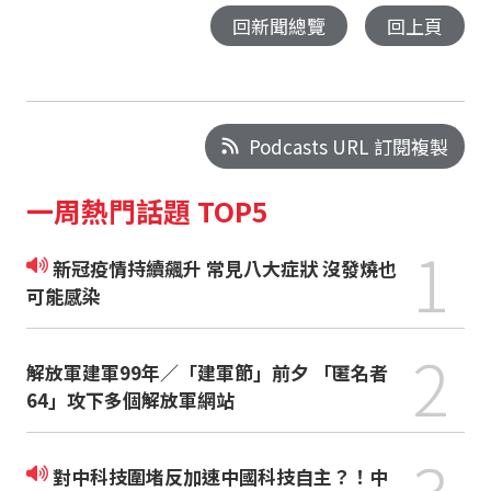
回新聞總覽
回上頁
Podcasts URL 訂閱複製
一周熱門話題 TOP5
1
新冠疫情持續飆升 常見八大症狀 沒發燒也
可能感染
2
解放軍建軍99年／「建軍節」前夕 「匿名者
64」攻下多個解放軍網站
3
對中科技圍堵反加速中國科技自主？！中