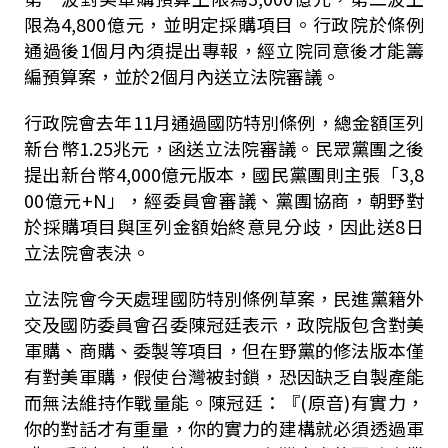
限為4,800億元
，並明定採購項目。
行政院於條例
通過後1個月內須提出專報，經立院同意後才能籌
編預算案，並於2個月內送立法院審議。
行政院會去年
11
月通過國防特別條例，總金額匡列
新台幣
1.25
兆元，函送立法院審議。民眾黨團之後
提出新台幣
4,000
億元版本，國民黨團則主張「
3,8
00
億元
+N
」，經委員會審議、黨團協商，朝野對
於採購項目與匡列金額始終意見分歧，因此送
8
日
立法院會表決。
立法院會今天處理國防特別條例草案，民進黨籍外
交及國防委員會召委陳冠廷表示，政院版包含對美
軍購、商購、委製等項目，但在野黨的修法版本僅
有對美軍購，假使台灣被封鎖，恐因缺乏自製產能
而無法維持作戰量能。陳冠廷：『
(
原音
)
有實力，
你的對話才有重量，你的實力的建構就必須透過軍