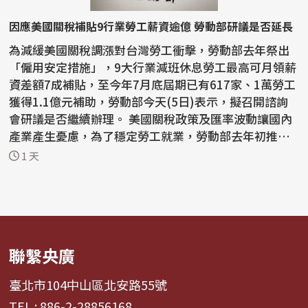
因應美國關稅補貼9行業勞工薪資逾億 勞動部研議是否延長
為減緩美國關稅調漲對台灣勞工衝擊，勞動部去年祭出
「僱用安定措施」，9大行業減班休息勞工最高可月領薪
資差額7成補貼，至今年7月底屆期已有617家、1萬勞工
獲得1.1億元補助，勞動部今天(5日)表示，擬召開諮詢
會研議是否繼續辦理。 美國關稅政策及匯率波動讓國內
產業產生憂慮，為了穩定勞工就業，勞動部去年初推動
僱...
1 天
聯繫央廣
臺北市104中山區北安路55號
TEL : 886-2-28856168