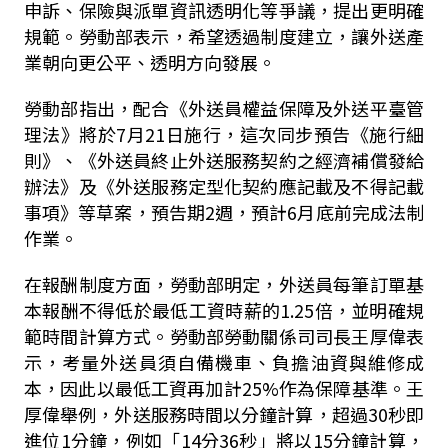
申訴、保險與派單資訊透明化等爭議，提出更明確
規範。勞動部表示，希望透過制度建立，讓外送產
業朝向更公平、透明方向發展。
勞動部指出，配合《外送員權益保障及外送平臺管
理法》將於7月21日施行，這次同步預告《施行細
則》、《外送員終止外送服務契約之經濟補償發給
辦法》及《外送服務定型化契約應記載及不得記載
事項》等草案，預告期2週，預計6月底前完成法制
作業。
在報酬制度方面，勞動部明定，外送員每筆訂單基
本報酬不得低於最低工資時薪的1.25倍，並明確規
範時間計算方式。勞動部勞動關係司司長王厚偉表
示，考量外送員須自備機車、負擔油資與維修成
本，因此以最低工資再加計25%作為保障基準。王
厚偉舉例，外送服務時間以分鐘計算，超過30秒即
進位1分鐘，例如「14分36秒」將以15分鐘計算，