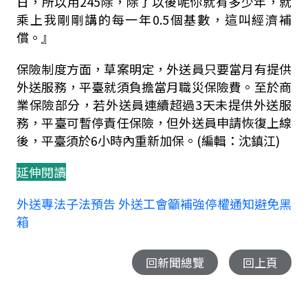
日，所以用245除，除了以後呢你就有多少年，就
乘上我剛剛講的每一年0.5個基數，這叫經濟補
償。』
保險制度方面，草案明定，外送員只要當月有提供
外送服務，平臺就須負擔當月職災保險費。至於商
業保險部分，若外送員連續超過3天未提供外送服
務，平臺可暫停責任保險，但外送員申請恢復上線
後，平臺須於6小時內重新加保。(編輯：沈鎮江)
延伸閱讀
外送專法子法預告 外送工會籲補強停權通知避免黑
箱
回新聞總覽
回上頁