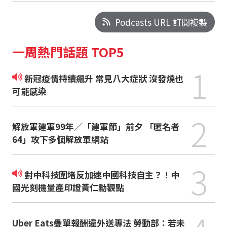
Podcasts URL 訂閱複製
一周熱門話題 TOP5
1
新冠疫情持續飆升 常見八大症狀 沒發燒也
可能感染
2
解放軍建軍99年／「建軍節」前夕 「匿名者
64」攻下多個解放軍網站
3
對中科技圍堵反加速中國科技自主？！中
國光刻機量產印證黃仁勳觀點
Uber Eats疊單報酬違外送專法 勞動部：若未