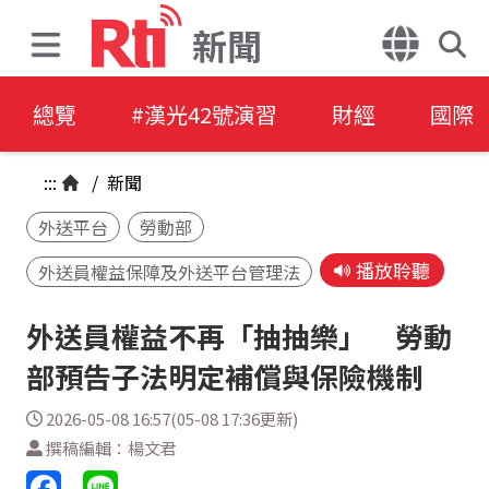
新聞
總覽
#漢光42號演習
財經
國際
:::
/
新聞
外送平台
勞動部
播放聆聽
外送員權益保障及外送平台管理法
外送員權益不再「抽抽樂」 勞動
部預告子法明定補償與保險機制
2026-05-08 16:57(05-08 17:36更新)
撰稿編輯：楊文君