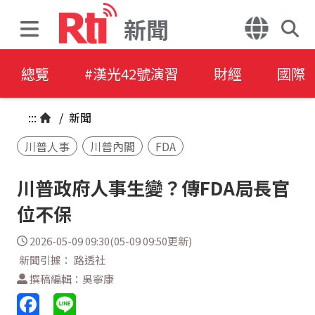
新聞
總覽
#漢光42號演習
財經
國際
:::
/
新聞
川普人事
川普內閣
FDA
川普政府人事生變？傳FDA局長官
位不保
2026-05-09 09:30(05-09 09:50更新)
新聞引據： 路透社
撰稿編輯：吳寧康