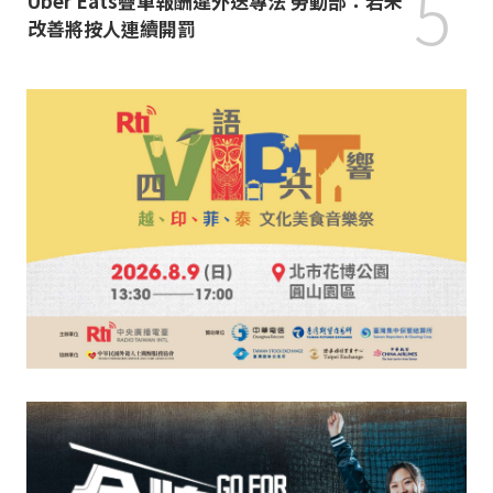
5
Uber Eats疊單報酬違外送專法 勞動部：若未
改善將按人連續開罰