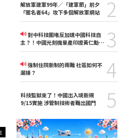
2
解放軍建軍99年／「建軍節」前夕
「匿名者64」攻下多個解放軍網站
3
對中科技圍堵反加速中國科技自
主？！中國光刻機量產印證黃仁勳觀
點
4
強制住院新制的兩難 社區如何不
漏接？
5
科技監獄來了！中國出入境新規
9/15實施 涉管制技術者難出國門
社