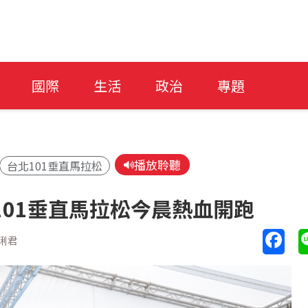
國際
生活
政治
專題
播放聆聽
台北101垂直馬拉松
101垂直馬拉松今晨熱血開跑
琍君