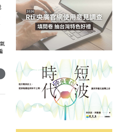
我
火
更
氣
編