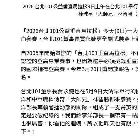
2026 台北101公益垂直馬拉松9日上午在台北10
棒球星「大師兄」林智勝（
「
2026
台北
101
公益垂直馬拉松」今天
(9
日
)
一
血參賽，台北
101
董事長賈永婕更全副武裝穿上
自
2005
年開始舉辦的「台北
101
垂直馬拉松」不
認證的登高專業賽事，也因為選手必須挑戰垂直
的國際指標登高賽。今年
3
月
20
日甫開放報名，
名。
台北
101
董事長賈永婕也在
5
月
9
日大清早舉行的
洋和中華職棒傳奇「大師兄」林智勝都來參賽。
洋部長率領著運動部的團隊，組成了一支菁英的
定是要破紀錄的，我們給李洋部長一個帶有一點
也很厲害，你看他的體魄，所以他昨天也有說，
下。』