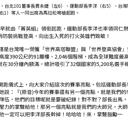
1舉行，台北101董事長賈永婕（左6）、運動部長李洋（右5）、台灣
右1）等人一同出席為馬拉松鳴槍起跑。
大早就由「菁英組」領銜起跑，運動部長李洋也率領同仁
消防裝挑戰登高，向出生入死的打火英雄們致敬！
僅是台灣唯一榮獲「世界高塔聯盟」與「世界登高協會」
高度
390
公尺的
91
層樓、
2,046
個階梯，成為全球難度最
就在
30
分鐘內額滿，總計吸引了
32
個國家的
5,200
名選手
開跑儀式上，向大家介紹這次的賽事亮點，包括運動部長
她說：『
(
原音
)
今年的賽事還有另一個亮點，就是我們的
隊伍，他們的目標呢就是要破紀錄！對不對？部長出馬，
壓力的掌聲給他！那另一個亮點就是我們的大師兄，大師
他一定可以把李洋部長幹掉！哈哈哈！來，掌聲鼓勵一