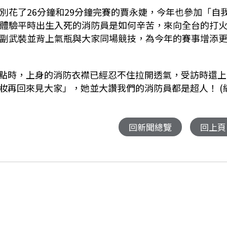
別花了
26
分鐘和
29
分鐘完賽的賈永婕，今年也參加「自
體驗平時出生入死的消防員是如何辛苦，來向全台的打
副武裝並背上氣瓶與大家同場競技，為今年的賽事增添
點時，上身的消防衣襟已經忍不住拉開透氣，受訪時還上
妝再回來見大家」，她並大讚我們的消防員都是超人！
(
回新聞總覽
回上頁