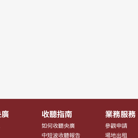
央廣
收聽指南
業務服務
息
如何收聽央廣
參觀申請
告
中短波收聽報告
場地出租