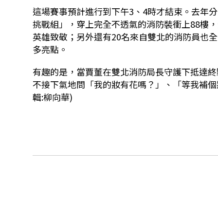
這場賽事預計進行到下午
3
、
4
時才結束。去年分
挑戰組」，穿上完全不透氣的消防裝衝上
88
樓，
英雄致敬；另外還有
20
名來自雙北的消防員也全
多亮點。
有趣的是，當賈董在雙北消防局長守護下抵達終
不接下氣地問「我的妝有花嗎？」、「等我補個
輯:柳向華)