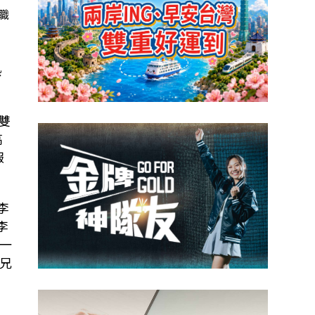
職
熱
雙
高
報
李
李
一
兄