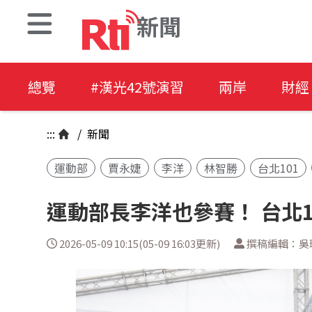
新聞
總覽
#漢光42號演習
兩岸
財經
:::
/
新聞
運動部
賈永婕
李洋
林智勝
台北101
運動部長李洋也參賽！ 台北
2026-05-09 10:15(05-09 16:03更新)
撰稿編輯：吳