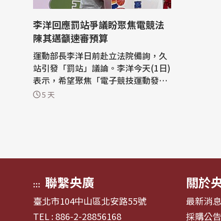
李洋回應罰站爭議盼聚焦電競法
陳其邁籲速審預算
運動部長李洋日前赴立法院備詢，久
站引發「罰站」議論。李洋今天(1日)
表示，希望聚焦「電子競技運動發展
基本法」草案本身。高雄市長陳其邁
5 天
則說，李洋有高EQ，但盼立院支持預
算。 李洋今天出席高雄市三民運動中
心啟用典禮，陳其邁、民進黨立委賴
瑞隆、李昆澤、許智傑、林岱樺等人
陪同出席。 李洋會後面對媒體詢問
「罰...
聯繫央廣
關於
:::
臺北市104中山區北安路55號
最新消
TEL : 886-2-28856168
採購公