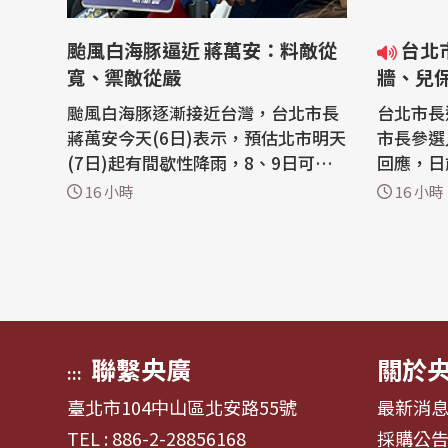
颱風白海豚逼近 蔣萬安：料敵從
台北市長選戰／夜市店家簽名
寬、禦敵從嚴
牆、兒
颱風白海豚逐漸接近台灣，台北市長
台北市長
蔣萬安今天(6日)表示，預估北市明天
市長參選
(7日)起有間歇性降雨，8、9日可能
回應，日
有豪雨或大雨，伴隨7至9級陣風，市
爭議及北
16 小時
16 小時
府料敵從寬、禦敵從嚴，提前做好整
處理兒保
備工作。 根據中央氣象署資訊，中颱
征。台北
白海豚通過琉球群島後，偏西移動機
理兒保案
會提高，目前預測會在明天下半天發
從嚴」原則。 年底九合
布海上颱風警報，8至10日距離台灣
台北市長
最近，...
參選人...
聯繫央廣
關於
:::
臺北市104中山區北安路55號
最新消
TEL : 886-2-28856168
採購公