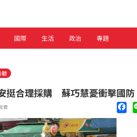
國際
生活
政治
專題
聆聽
萬安挺合理採購 蘇巧慧憂衝擊國防
文君