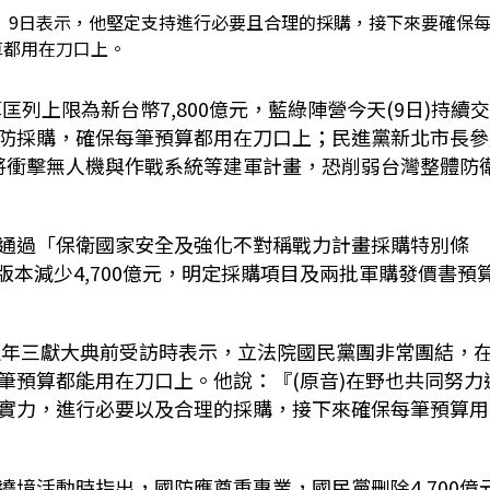
中）9日表示，他堅定支持進行必要且合理的採購，接下來要確保
算都用在刀口上。
算匡列上限為新台幣
7,800
億元，藍綠陣營今天
(9
日
)
持續
防採購，確保每筆預算都用在刀口上；民進黨新北市長參
將衝擊無人機與作戰系統等建軍計畫，恐削弱台灣整體防
通過「保衛國家安全及強化不對稱戰力計畫採購特別條
版本減少
4,700
億元，明定採購項目及兩批軍購發價書預
週年三獻大典前受訪時表示，立法院國民黨團非常團結，
筆預算都能用在刀口上。他說：『
(
原音
)
在野也共同努力
實力，
進行必要以及合理的採購，
接下來確保每筆預算用
遶境活動時指出，國防應尊重專業，國民黨刪除
4,700
億