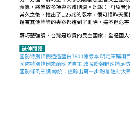
預算，將導致多項專案遭刪減。她說：『
(
原音
)
常久之後，推出了
1.25
兆的版本，很可惜昨天國
還有其他等等的專案都遭到了刪除，這不但危害
蘇巧慧強調，台灣是珍貴的民主國家，全體國人都
延伸閱讀
國防特別條例通過藍白7800億版本 明定軍購項
國防特別條例未納國防自主 政院盼朝野速補足
國防條例三讀 總統：僅跨出第一步 盼加速七大