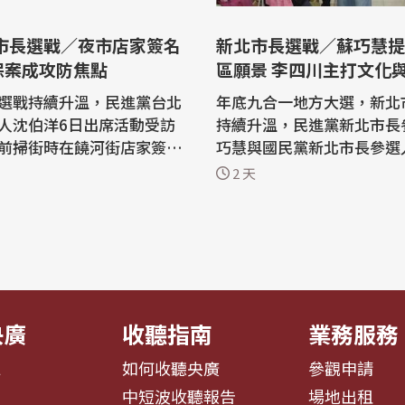
新北市長選戰／蘇巧慧提
保案成攻防焦點
區願景 李四川主打文化
訪
選戰持續升溫，民進黨台北
年底九合一地方大選，新北
人沈伯洋6日出席活動受訪
持續升溫，民進黨新北市長
前掃街時在饒河街店家簽名
巧慧與國民黨新北市長參選
市兒虐案，批評市府未妥善
分別走訪基層爭取市民支持。 蘇
2 天
，也呼籲停止對店家網路出
4日在臉書發布市政座談影
市長蔣萬安則強調，市府處
新北市各區發展願景。她表
件一向秉持「從速、從重、
年4月起已與黨籍新北市議
一地方大選，
候選人舉辦超過40場市政
選戰升溫，民進黨台北市長
過影片向市民分享討論內容
片收...
央廣
收聽指南
業務服務
息
如何收聽央廣
參觀申請
告
中短波收聽報告
場地出租