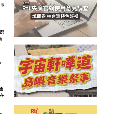
每筆
交
選
衛
算
在
通
在
元