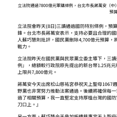
立法院通過7800億元軍購條例，台北市長蔣萬安（
預
立法院會昨天
(8
日
)
三讀通過國防特別條例，預
鋒。台北市長蔣萬安表示，支持必要且合理的國
人蘇巧慧則批評，國民黨刪除
4,700
億元預算，
戰力。
立法院昨天在國民黨與民眾黨立委主導下，三讀
例」，總額較行政院原先提出的新台幣
1.25
兆元
上限共
7,800
億元。
蔣萬安今天出席松山慈祐宮恭祝天上聖母
1067
野黨也非常努力推動法案通過。後續將確保每一
過了相關預算，
我一直堅定支持厚植台灣的國防
刀口上。』
另一方面，蘇巧慧今天參加板橋慈惠宮天上聖母