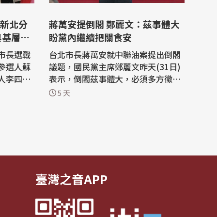
新北分
蔣萬安提倒閣 鄭麗文：茲事體大
與基層走
盼黨內繼續把關食安
市長選戰
台北市長蔣萬安就中聯油案提出倒閣
參選人蘇
議題，國民黨主席鄭麗文昨天(31日)
人李四川
表示，倒閣茲事體大，必須多方徵詢
巧慧
評估，且民眾黨的態度也是重要關
5 天
片，提出
鍵；她比較希望大家能審慎考慮，還
示，自今
是希望黨內繼續把關油品食安。 台北
員及議員
市長蔣萬安就中聯油案提出倒閣議
座談，並透
題，國民黨團總召傅崐萁昨天表示，
。其中影
目前黨團內部並沒有太多討論倒閣的
聲音，國民...
臺灣之音APP