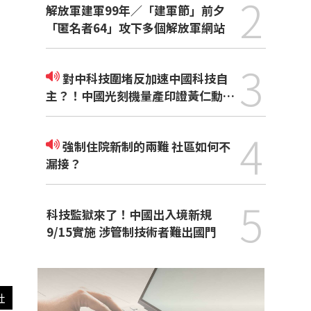
2
解放軍建軍99年／「建軍節」前夕
「匿名者64」攻下多個解放軍網站
3
對中科技圍堵反加速中國科技自
主？！中國光刻機量產印證黃仁勳觀
點
4
強制住院新制的兩難 社區如何不
漏接？
5
科技監獄來了！中國出入境新規
9/15實施 涉管制技術者難出國門
社