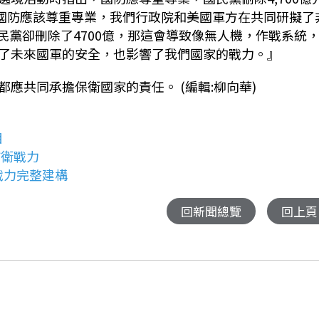
國防應該尊重專業，我們行政院和美國軍方在共同研擬了
民黨卻刪除了
4700
億，
那這會導致像無人機，作戰系統
了未來國軍的安全，也影響了我們國家的戰力。
』
應共同承擔保衛國家的責任。 (編輯:柳向華)
目
防衛戰力
戰力完整建構
回新聞總覽
回上頁