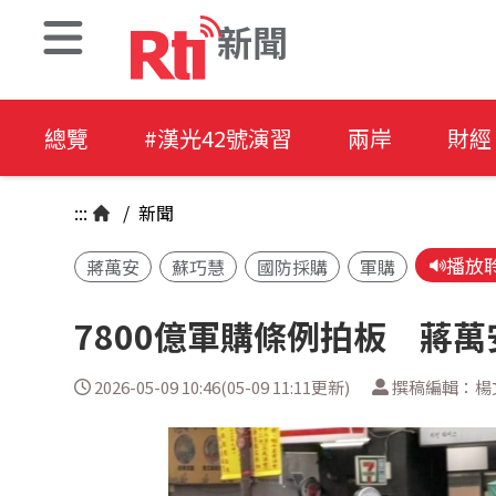
新聞
總覽
#漢光42號演習
兩岸
財經
:::
/
新聞
播放
蔣萬安
蘇巧慧
國防採購
軍購
7800億軍購條例拍板 蔣
2026-05-09 10:46(05-09 11:11更新)
撰稿編輯：楊