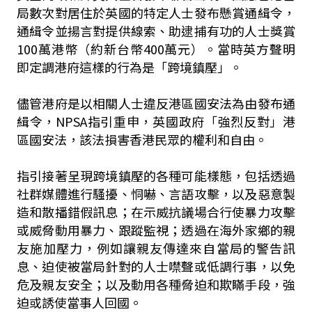
局數次對居住於英國的特定人士發布懸賞通緝令，
通緝令並揚言對提供線索、助逮捕有功的人士獎賞
100萬港幣（約新台幣400萬元）。當時英方聲明
即定調港府這樣的行為是「跨境鎮壓」。
儘管港府是以相關人士違反港區國安法為由發布通
緝令，NPSA指引重申，英國政府「強烈反對」港
區國安法，該法損害香港民眾的權利和自由。
指引接著呈現跨境鎮壓的各種可能樣態，包括透過
社群媒體進行騷擾、恫嚇、言語攻擊，以及惡意製
造和散播錯假訊息；在示威抗議場合行使暴力攻擊
或威脅動用暴力、跟蹤監視；透過在海外家鄉的親
友施加壓力，例如讓親友傳達來自當局的警告訊
息、迫使被當局針對的人士噤聲或低調行事，以免
危及親友安全；以及動用各種脅迫和欺瞞手段，強
迫或誘使當事人回國。