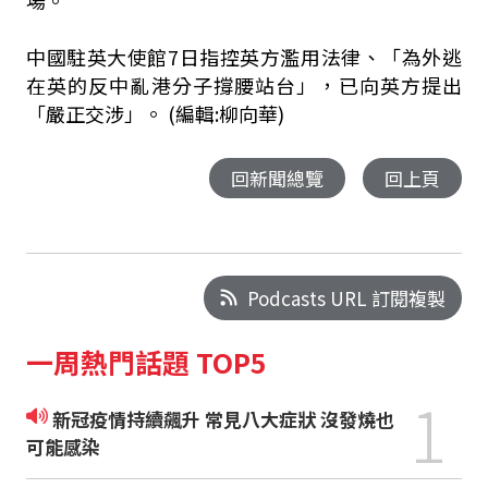
場。
中國駐英大使館7日指控英方濫用法律、「為外逃
在英的反中亂港分子撐腰站台」，已向英方提出
「嚴正交涉」。 (編輯:柳向華)
回新聞總覽
回上頁
Podcasts URL 訂閱複製
一周熱門話題 TOP5
1
新冠疫情持續飆升 常見八大症狀 沒發燒也
可能感染