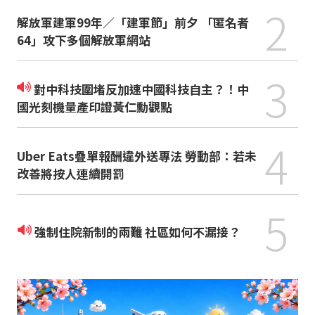
2
解放軍建軍99年／「建軍節」前夕 「匿名者
64」攻下多個解放軍網站
3
對中科技圍堵反加速中國科技自主？！中
國光刻機量產印證黃仁勳觀點
4
Uber Eats疊單報酬違外送專法 勞動部：若未
改善將按人連續開罰
5
強制住院新制的兩難 社區如何不漏接？