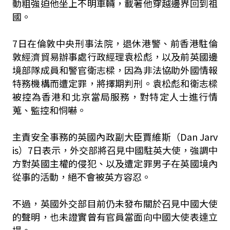
動粗強迫他坐上不明車輛，載著他穿越邊界回到祖
國。
7日在倫敦中央刑事法院，退休港警、前香港駐倫
敦經濟貿易辦事處行政經理袁松彪，以及前英國邊
境部隊成員和警官衛志樑，因為非法協助外國情報
特務機構而遭定罪，將擇期判刑。袁松彪和衛志樑
被控為香港和北京當局服務，對特定人士進行情
蒐、監控和恫嚇。
主責安全事務的英國內政副大臣賈維斯（Dan Jarv
is）7日表示，外交部將召見中國駐英大使，強調中
方對英國主權的侵犯、以及遭定罪男子在英國境內
從事的活動，絕不會被英方容忍。
不過，英國外交部目前仍未發布關於召見中國大使
的聲明，也未證實曾有官員當面向中國大使表達立