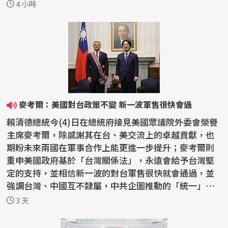
台...
4 小時
麥考爾：美國對台政策不變 新一波軍售很快會過
賴清德總統今(4)日在總統府接見美國眾議院外委會榮譽
主席麥考爾，除感謝其在台、美交流上的卓越貢獻，也
期盼未來兩國在軍事合作上能更進一步提升；麥考爾則
重申美國政府基於「台灣關係法」，永遠會給予台灣堅
定的支持，並相信新一波的對台軍售很快就會通過，並
強調台灣、中國互不隸屬，中共企圖推動的「統一」絕
不會...
3 天