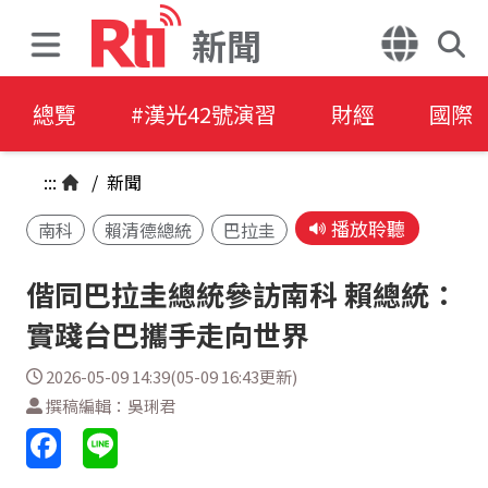
新聞
總覽
#漢光42號演習
財經
國際
:::
/
新聞
播放聆聽
南科
賴清德總統
巴拉圭
偕同巴拉圭總統參訪南科 賴總統：
實踐台巴攜手走向世界
2026-05-09 14:39(05-09 16:43更新)
撰稿編輯：吳琍君