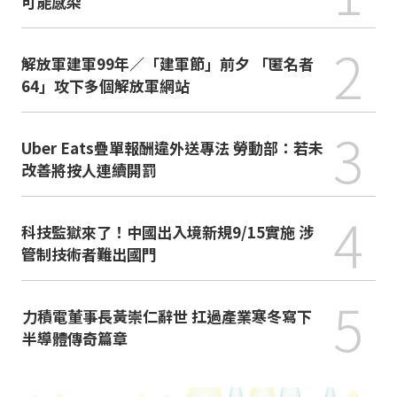
可能感染
2
解放軍建軍99年／「建軍節」前夕 「匿名者
64」攻下多個解放軍網站
3
Uber Eats疊單報酬違外送專法 勞動部：若未
改善將按人連續開罰
4
科技監獄來了！中國出入境新規9/15實施 涉
管制技術者難出國門
5
力積電董事長黃崇仁辭世 扛過產業寒冬寫下
半導體傳奇篇章