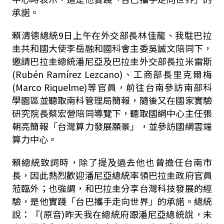
承諾。
賴清德總統
9
日上午在外交部長林佳龍、我駐巴拉
圭共和國大使李岳融和國科會主委吳誠文陪同下，
邀請巴拉圭總統潘尼亞及巴拉圭外交部長拉米雷斯
(Rub
é
n Ram
í
rez Lezcano)
、工商部長里克爾梅
(Marco Riquelme)
等官員，前往台南參訪南部科
學園區並聽取南科管理局簡報，隨後又在國家實驗
研究院長蔡宏營陪同導覽下，聽取國網中心主任張
朝亮簡報「台灣算力發展願景」，並參訪國網雲端
算力中心。
賴總統致詞時，除了提及過去他也曾擔任台南市
長，因此熱烈歡迎潘尼亞總統率領巴拉圭政府官員
蒞臨外；也強調，和巴拉圭分享台灣科技發展的經
驗，是他實踐「台巴攜手走向世界」的承諾。總統
說：『
(
原音
)
昨天我在總統府跟潘尼亞總統說，未