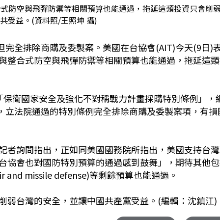
整合式防空與飛彈防禦等相關預算也能通過，拖延這類投資只會削
共受益。(資料照/王照坤 攝)
完全排除商購及委製案。美國在台協會(AIT)今天(9日)
與整合式防空與飛彈防禦等相關預算也能通過，拖延這類
「保衛國家安全及強化不對稱戰力計畫採購特別條例」，
，立法院通過的特別條例完全排除商購及委製案項，有損
記者詢問指出，正如同美國國務院所指出，美國支持台灣
台協會也對國防特別預算的通過感到鼓舞」，期待其他包
and missile defense)等剩餘預算也能通過。
削弱台灣的安全，並讓中國共產黨受益。(編輯：沈鎮江)