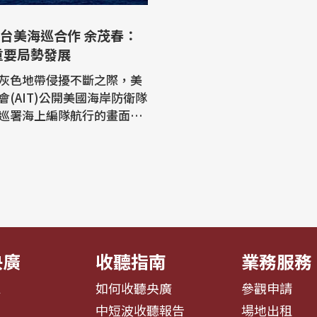
開台美海巡合作 余茂春：
重要局勢發展
灰色地帶侵擾不斷之際，美
會(AIT)公開美國海岸防衛隊
巡署海上編隊航行的畫面。
0中國政策重要智囊余茂春形
「今年東亞最重要的安全局
，他呼籲，華府透過持續的
，攜手夥伴共同因應北京威
，罕見公開台灣與美國主力
央廣
收聽指南
業務服務
息
如何收聽央廣
參觀申請
告
中短波收聽報告
場地出租