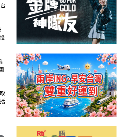
弱台
表
投
編
國
取
括