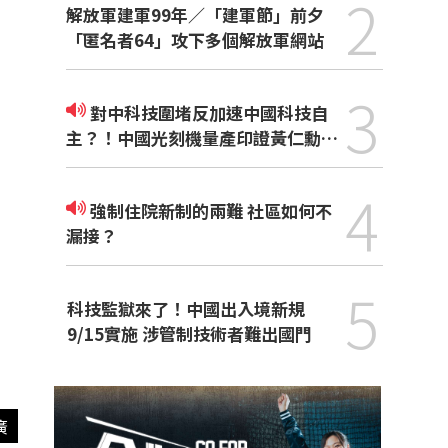
2
解放軍建軍99年／「建軍節」前夕
「匿名者64」攻下多個解放軍網站
3
對中科技圍堵反加速中國科技自
主？！中國光刻機量產印證黃仁勳觀
點
4
強制住院新制的兩難 社區如何不
漏接？
5
科技監獄來了！中國出入境新規
9/15實施 涉管制技術者難出國門
廣