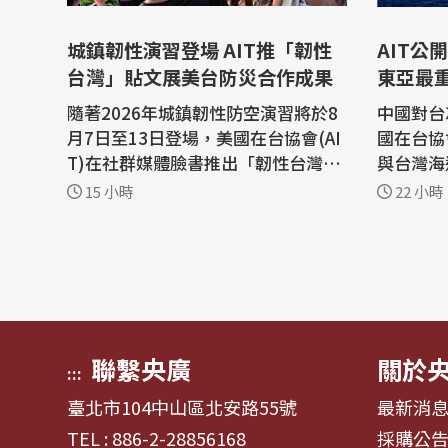
城鎮韌性演習登場 AIT推「韌性
AIT公
台灣」貼文展美台防災合作成果
東亞最
隨著2026年城鎮韌性防空演習將於8
中國對台
月7日至13日登場，美國在台協會(AI
國在台協
T)在社群媒體臉書推出「韌性台灣」
與台灣海
系列貼文，希望大家重視台灣的社會
川普1.
15 小時
22 小時
韌性與防災整備。此系列也展現了美
容，這是
台夥伴關係的緊密，以及美國對台灣
勢發展」
提升社會韌性的堅定支持。 AIT表
海上存在
示，在為期一週的系列活動中，將陸
脅。 美國在台協會(AIT)日前在官方
續發布不同主題的貼文，並在貼文中
臉書發文
依不同主...
海巡...
聯繫央廣
關於
:::
臺北市104中山區北安路55號
最新消
TEL : 886-2-28856168
採購公