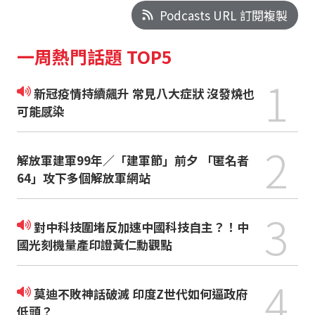
Podcasts URL 訂閱複製
一周熱門話題 TOP5
1
新冠疫情持續飆升 常見八大症狀 沒發燒也
可能感染
2
解放軍建軍99年／「建軍節」前夕 「匿名者
64」攻下多個解放軍網站
3
對中科技圍堵反加速中國科技自主？！中
國光刻機量產印證黃仁勳觀點
4
莫迪不敗神話破滅 印度Z世代如何逼政府
低頭？