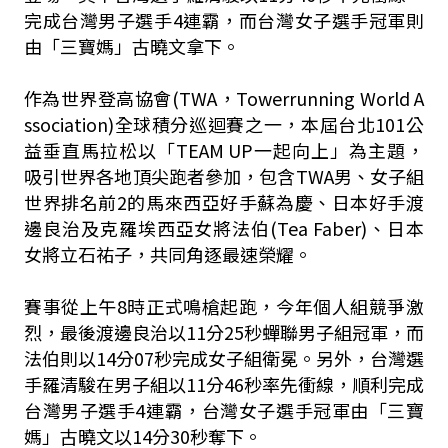
完成台灣男子選手4連霸，而台灣女子選手冠軍則
由「三寶媽」古曉文拿下。
作為世界登高協會(TWA，Towerrunning World A
ssociation)全球積分巡迴賽之一，本屆台北101公
益垂直馬拉松以「TEAM UP一起向上」為主題，
吸引世界各地頂尖跑者參加，包含TWA男、女子組
世界排名前2的馬來西亞好手蘇為慶、日本好手渡
邊良治及克羅埃西亞女將法伯(Tea Faber)、日本
女將立石祐子，共同角逐最速榮耀。
賽事從上午8時正式鳴槍起跑，今年個人組競爭激
烈，最後渡邊良治以11分25秒蟬聯男子組冠軍，而
法伯則以14分07秒完成女子組衛冕。另外，台灣選
手羅清駿在男子組以11分46秒率先衝線，順利完成
台灣男子選手4連霸，台灣女子選手冠軍由「三寶
媽」古曉文以14分30秒奪下。