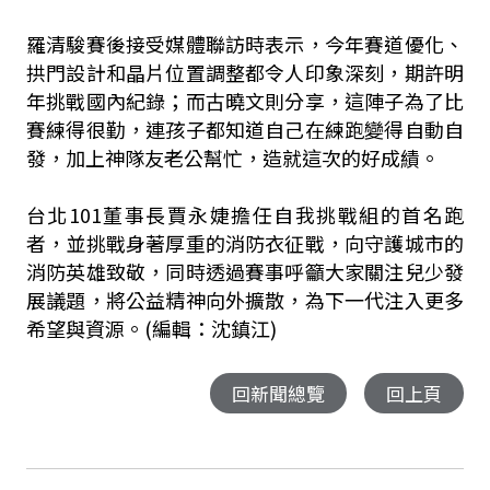
羅清駿賽後接受媒體聯訪時表示，今年賽道優化、
拱門設計和晶片位置調整都令人印象深刻，期許明
年挑戰國內紀錄；而古曉文則分享，這陣子為了比
賽練得很勤，連孩子都知道自己在練跑變得自動自
發，加上神隊友老公幫忙，造就這次的好成績。
台北101董事長賈永婕擔任自我挑戰組的首名跑
者，並挑戰身著厚重的消防衣征戰，向守護城市的
消防英雄致敬，同時透過賽事呼籲大家關注兒少發
展議題，將公益精神向外擴散，為下一代注入更多
希望與資源。(編輯：沈鎮江)
回新聞總覽
回上頁