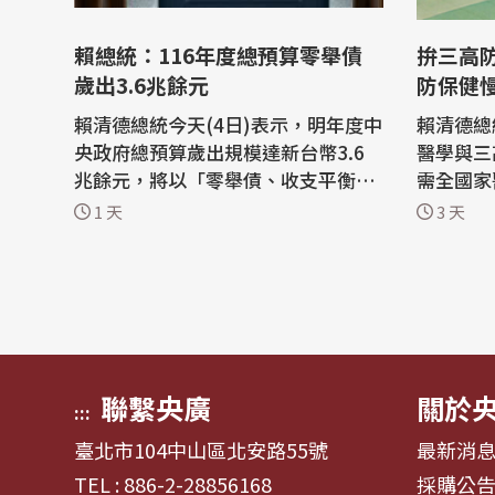
賴總統：116年度總預算零舉債
拚三高防治 賴總統：
歲出3.6兆餘元
防保健
賴清德總統今天(4日)表示，明年度中
賴清德總
央政府總預算歲出規模達新台幣3.6
醫學與三
兆餘元，將以「零舉債、收支平衡、
需全國家
債務餘額下降」為首要目標，並擴大
不會讓大
1 天
3 天
科技、國防、推動加薪、擴大減稅、
防保健與
增加社福、教育及公共建設投資，讓
流程等，給
經濟成長成果由全民共享。 總統府發
晚間出席
布新聞稿指出，116年度中央政府總
年慶祝晚
預算案已籌編完成，行政院依例於今
業與經驗
天下午...
的努...
聯繫央廣
關於
:::
臺北市104中山區北安路55號
最新消
TEL : 886-2-28856168
採購公