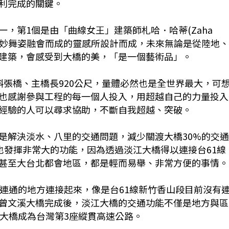
利完成的關鍵。
，第1個是由「曲線女王」建築師札哈．哈蒂(Zaha
集曼妙舞姿融會而成的靈感所設計而成，未來無論是從陸地
建築，會感受到大橋的美，「是一個藝術品」。
斜張橋、主橋長920公尺，量體必然也是全世界最大，可
也感謝參與工程的每一個人投入，用超越自己的力量投入
經驗的人可以尋求協助，不斷自我超越、突破。
是解決淡水、八里的交通問題，減少關渡大橋30%的交
也發揮非常大的功能，因為透過淡江大橋得以連接台61線
甚至大台北都會地區，都是輕而易舉、非常方便的事情。
法連通的地方連接起來，像是台61線新竹香山段目前沒有
曾文溪大橋完成後，淡江大橋的交通功能不僅是地方與區
江大橋成為台灣第3座縱貫高速公路。