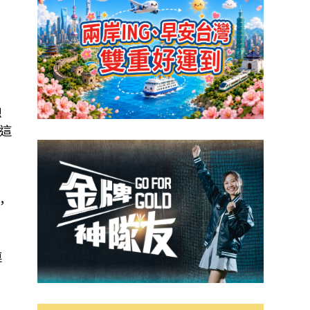
、
想
這
通
，
連