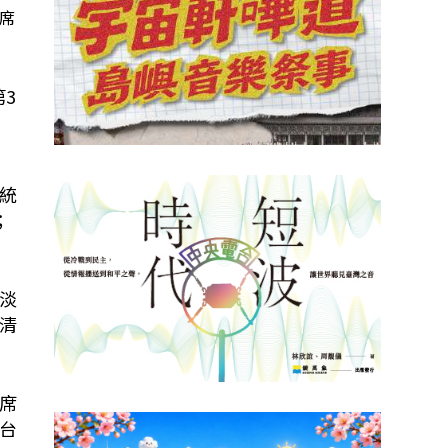
席
3
統
；
淡
清
席
台