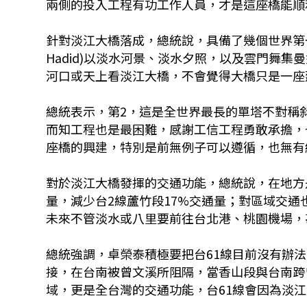
兩側的投入工程有功工作人員，才是這座橋能順
針對淡江大橋落成，總統說，具備了幾個世界第一
Hadid)以淡水河景、淡水夕照，以及雲門舞
河口或天上看淡江大橋，不會覺得大橋只是一座
總統表示，第2，這是全世界最長的單塔不對稱
而知工程也是最困難，感謝工信工程勇敢承擔，
座橋的興建，特別是前無例子可以遵循，也無有
對於淡江大橋發揮的交通功能，總統說，在地方
量，減少台2線蘆竹段17%交通量；對區域交通
未來不管淡水或八里要前往台北港、桃園機場，
總統強調，卓榮泰積極要把台61線目前沒有辦
接，在台南被曾文溪所阻隔，當香山段與台南跨
域，更是全台灣的交通功能，台61線會因為淡