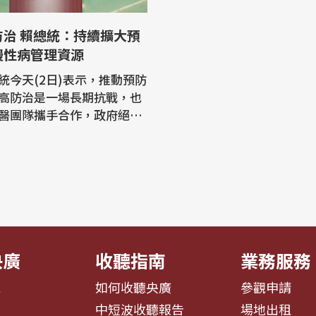
持續擴大預
慢性病管理資源
統今天(2日)表示，推動預防
高防治是一場長期抗戰，也
醫團隊攜手合作，政府絕對
家孤軍奮鬥，包括會擴大預
慢性病管理資源、簡化行政
予最堅實的支持。 賴總統
台灣家庭醫學醫學會「40週
會」時，感謝醫界先進以專
守護人民的健康，感謝大家
央廣
收聽指南
業務服務
息
如何收聽央廣
參觀申請
告
中短波收聽報告
場地出租