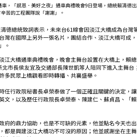
通車，「感恩．美好之夜」通車典禮晚會9日登場，總統賴清德出
有辛苦的工程團隊說「謝謝」。
賴清德
總統致詞表示，未來台61線會因淡江大橋成為台灣第
台灣在國際上另外一張名片，團結合作、淡江大橋可成，
」。
淡江大橋通車典禮晚會，晚會主舞台設置在大橋上，賴總
新北市長侯友宜及交通部長陳世凱等人陪同下進入主舞台
許多民眾上橋觀看即時轉播、共襄盛舉。
時任行政院秘書長卓榮泰做了一個正確且關鍵的決定，讓
英文，以及歷任行政院長卓榮泰、陳建仁、蘇貞昌、「賴
政府的鼎力協助，也是不可缺的元素，他並點名今天也出
，都是興建淡江大橋功不可沒的原因；他並感謝坐在主舞