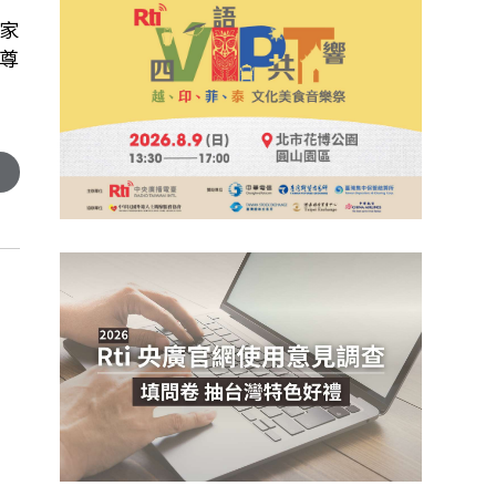
家
尊
：