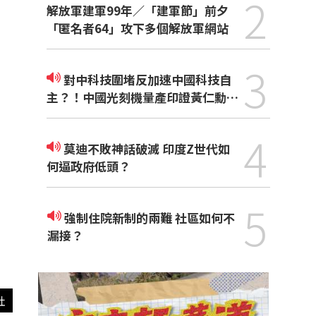
2
解放軍建軍99年／「建軍節」前夕
「匿名者64」攻下多個解放軍網站
3
對中科技圍堵反加速中國科技自
主？！中國光刻機量產印證黃仁勳觀
點
4
莫迪不敗神話破滅 印度Z世代如
何逼政府低頭？
5
強制住院新制的兩難 社區如何不
漏接？
社