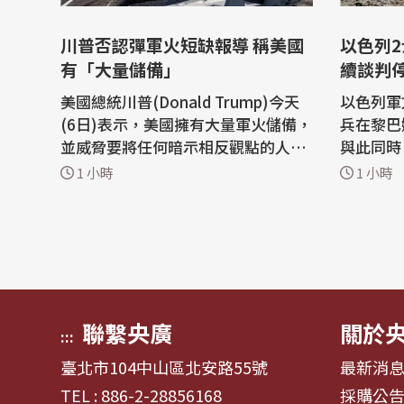
川普否認彈軍火短缺報導 稱美國
以色列2
有「大量儲備」
續談判
美國總統川普(Donald Trump)今天
以色列軍
(6日)表示，美國擁有大量軍火儲備，
兵在黎巴
並威脅要將任何暗示相反觀點的人送
與此同時
進監獄，他對伊朗戰爭的不滿顯然已
判也在美
1 小時
1 小時
經爆發。 這位共和黨領導人在他的
進行。 路透社引述色列陸軍廣播電台
「真實社群」(Truth Social)平台上
（Israe
抨擊了關於武器庫存減少的媒體報
兵5日執
導，稱美國擁有「大量軍火，尤其是
裝置炸死，
某些特定種類」，但沒有具體說明更
社指出，
多細節。 ...
列首...
聯繫央廣
關於
:::
臺北市104中山區北安路55號
最新消
TEL : 886-2-28856168
採購公