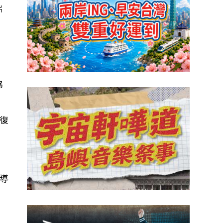
片
便
協
復
導