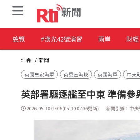
新聞
總覽
#漢光42號演習
兩岸
財經
:::
/
新聞
英國皇家海軍
荷莫茲海峽
英國海軍
中東
英部署驅逐艦至中東 準備參
2026-05-10 07:06(05-10 07:36更新)
新聞引據：中央