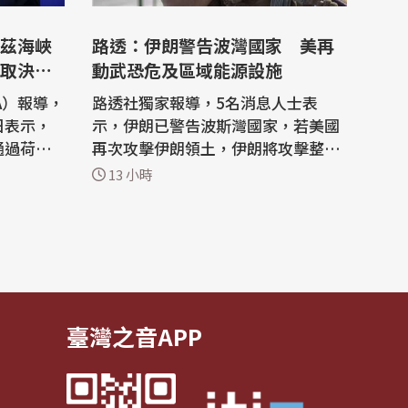
茲海峽
路透：伊朗警告波灣國家 美再
取決美
動武恐危及區域能源設施
A）報導，
路透社獨家報導，5名消息人士表
日表示，
示，伊朗已警告波斯灣國家，若美國
通過荷莫
再次攻擊伊朗領土，伊朗將攻擊整個
，但海峽
波斯灣地區的重要能源基礎設施，以
13 小時
履行承
示報復。 根據路透社，伊朗政府希望
藉由威脅美國在波斯灣地區的最親近
記者表示，
盟友，提高美國政府採取軍事行動所
of Hor
需承擔的成本。 消息人士指出，在美
n）談判持
國總統川普於7月28日威脅攻擊伊朗
能源網絡...
臺灣之音APP