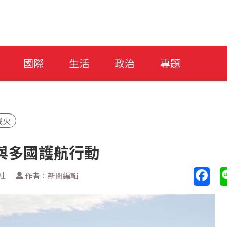
國際
生活
政治
專題
戰火
與多國護航行動
社
作者：新聞編輯