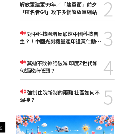
2
解放軍建軍99年／「建軍節」前夕
「匿名者64」攻下多個解放軍網站
3
對中科技圍堵反加速中國科技自
主？！中國光刻機量產印證黃仁勳觀
點
4
莫迪不敗神話破滅 印度Z世代如
何逼政府低頭？
5
強制住院新制的兩難 社區如何不
漏接？
他