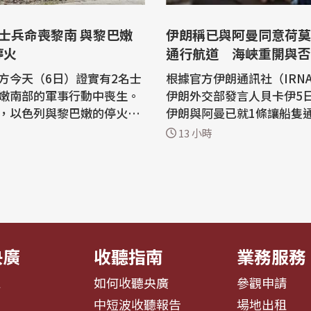
士兵命喪黎南 與黎巴嫩
伊朗稱已與阿曼同意荷莫
停火
通行航道 海峽重開與否
國
方今天（6日）證實有2名士
根據官方伊朗通訊社（IRN
嫩南部的軍事行動中喪生。
伊朗外交部發言人貝卡伊5
，以色列與黎巴嫩的停火談
伊朗與阿曼已就1條讓船隻
國居中斡旋下，持續在羅馬
茲海峽的航行路線達成同意
13 小時
開放與否仍取決於美國是否
li Army Radio）報導，2名士
諾。 法新社報導，貝卡伊（Esmaeil
行安全搜查任務時，遭爆炸
Baqaei）據稱對伊朗媒體
另有4名士兵受傷。 法新
伊朗與隔荷莫茲海峽（Strait 
這是自6月28日以來，以色
muz）相望的阿曼（Oma
續推進，雙方...
央廣
收聽指南
業務服務
息
如何收聽央廣
參觀申請
告
中短波收聽報告
場地出租