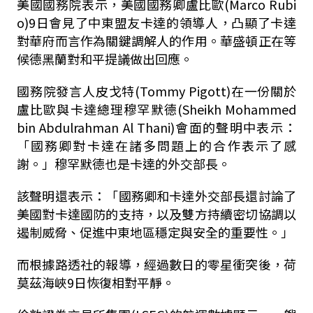
美國國務院表示，美國國務卿盧比歐(Marco Rubi
o)9日會見了中東盟友卡達的領導人，凸顯了卡達
對華府而言作為關鍵調解人的作用。華盛頓正在等
候德黑蘭對和平提議做出回應。
國務院發言人皮戈特(Tommy Pigott)在一份關於
盧比歐與卡達總理穆罕默德(Sheikh Mohammed
bin Abdulrahman Al Thani)會面的聲明中表示：
「國務卿對卡達在諸多問題上的合作表示了感
謝。」穆罕默德也是卡達的外交部長。
該聲明還表示：「國務卿和卡達外交部長還討論了
美國對卡達國防的支持，以及雙方持續密切協調以
遏制威脅、促進中東地區穩定與安全的重要性。」
而根據路透社的報導，經過數日的零星衝突後，荷
莫茲海峽9日恢復相對平靜。