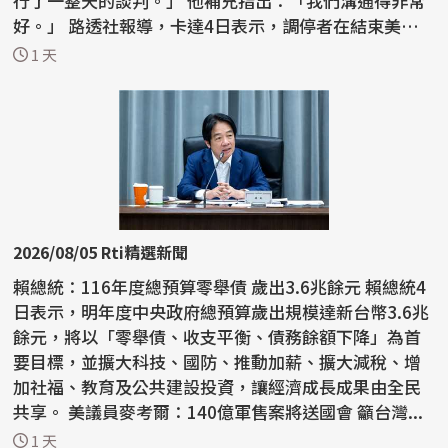
行了一整天的談判。」 他補充指出：「我們溝通得非常
好。」 路透社報導，卡達4日表示，調停者在結束美伊
戰爭的...
1 天
2026/08/05 Rti精選新聞
賴總統：116年度總預算零舉債 歲出3.6兆餘元 賴總統4
日表示，明年度中央政府總預算歲出規模達新台幣3.6兆
餘元，將以「零舉債、收支平衡、債務餘額下降」為首
要目標，並擴大科技、國防、推動加薪、擴大減稅、增
加社福、教育及公共建設投資，讓經濟成長成果由全民
共享。 美議員麥考爾：140億軍售案將送國會 籲台灣...
1 天