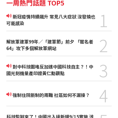
一周熱門話題 TOP5
1
新冠疫情持續飆升 常見八大症狀 沒發燒也
可能感染
2
解放軍建軍99年／「建軍節」前夕 「匿名者
64」攻下多個解放軍網站
3
對中科技圍堵反加速中國科技自主？！中
國光刻機量產印證黃仁勳觀點
4
強制住院新制的兩難 社區如何不漏接？
科技監獄來了！中國出入境新規9/15實施 涉