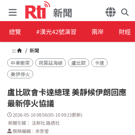
新聞
總覽
#漢光42號演習
兩岸
財經
:::
/
新聞
中東衝突
荷莫茲海峽
盧比歐
卡達
美伊停火
盧比歐會卡達總理 美靜候伊朗回應
最新停火協議
2026-05-10 08:56(05-10 09:23更新)
新聞引據： 法新社 路透社
撰稿編輯：余思瑩