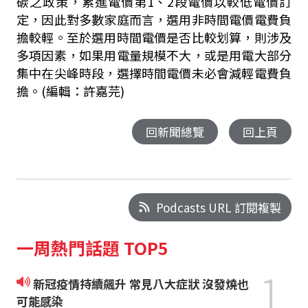
碳之政策，累進電價第1、2段電價以較低電價訂
定，因此對多數家庭而言，選用非時間電價電費負
擔較輕。至於選用時間電價是否比較划算，則涉及
多項因素，如果用電量規模不大，或是用電大部分
集中在尖峰時段，選擇時間電價未必會減輕電費負
擔。(編輯：許嘉芫)
回新聞總覽
回上頁
Podcasts URL 訂閱複製
一周熱門話題 TOP5
1
新冠疫情持續飆升 常見八大症狀 沒發燒也
可能感染