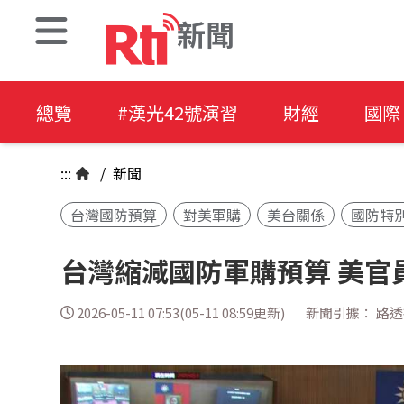
新聞
總覽
#漢光42號演習
財經
國際
:::
/
新聞
台灣國防預算
對美軍購
美台關係
國防特
台灣縮減國防軍購預算 美官
2026-05-11 07:53(05-11 08:59更新)
新聞引據： 路