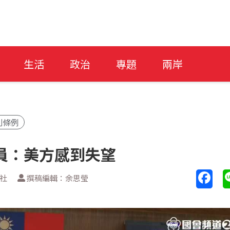
生活
政治
專題
兩岸
別條例
員：美方感到失望
透社
撰稿編輯：余思瑩