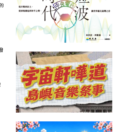
的
頓
撥
灣