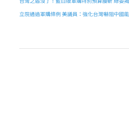
台灣之盾沒了！藍白版軍購特別預算腰斬 綠委
立院通過軍購條例 美議員：強化台灣嚇阻中國