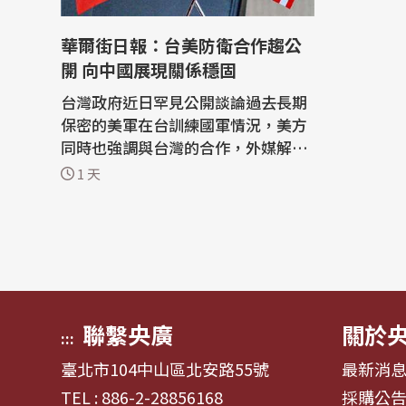
華爾街日報：台美防衛合作趨公
開 向中國展現關係穩固
台灣政府近日罕見公開談論過去長期
保密的美軍在台訓練國軍情況，美方
同時也強調與台灣的合作，外媒解讀
其旨在向中國傳遞訊息：儘管美國總
1 天
統川普（Donald Trump）部分發言
似乎不利台美關係，雙方關係依然穩
固。 「華爾街日報」（The Wall Str
eet Journal）報導，國防部長顧立
雄近日向媒體坦言，台美軍事合作
「比各位的...
聯繫央廣
關於
:::
臺北市104中山區北安路55號
最新消
TEL : 886-2-28856168
採購公