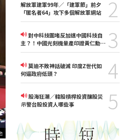
2
解放軍建軍99年／「建軍節」前夕
「匿名者64」攻下多個解放軍網站
3
對中科技圍堵反加速中國科技自
主？！中國光刻機量產印證黃仁勳觀
點
4
莫迪不敗神話破滅 印度Z世代如
何逼政府低頭？
5
股海狂潮／韓股槓桿投資釀股災
示警台股投資人哪些事
他