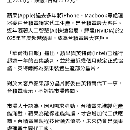
至2255元，跌破5日線2272元。
蘋果(Apple)過去多年將iPhone、Macbook等處理
器委由台積電獨家代工生產，是台積電最大客戶。
近年隨著人工智慧(AI)快速發展，輝達(NVIDIA)於2
025年首度超越蘋果，成為台積電最大客戶。
「華爾街日報」指出，蘋果與英特爾(Intel)已進行
超過一年的密集談判，並於最近幾個月敲定正式協
議，英特爾將為蘋果裝置生產部分晶片。
對於大客戶蘋果部分晶片將委由英特爾代工一事，
台積電表示，不評論市場傳聞。
市場人士認為，因AI需求強勁，台積電先進製程產
能滿載，蘋果為確保產能無虞，才會增加代工供應
商。台積電具製程技術領先優勢，未來仍會是蘋果
處理器主要代工廠。