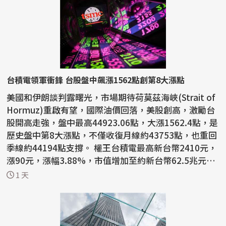
台積電領軍衝鋒 台股盤中飆漲1562點創第8大漲點
美國和伊朗談判露曙光，市場期待荷莫茲海峽(Strait of
Hormuz)重啟有望，國際油價回落，美股創高，激勵台
股開高走強，盤中最高44923.06點，大漲1562.4點，是
歷史盤中第8大漲點，不僅收復月線約43753點，也重回
季線約44194點支撐。 權王台積電最高新台幣2410元，
漲90元，漲幅3.88%，市值增加至約新台幣62.5兆元。
截至...
1 天