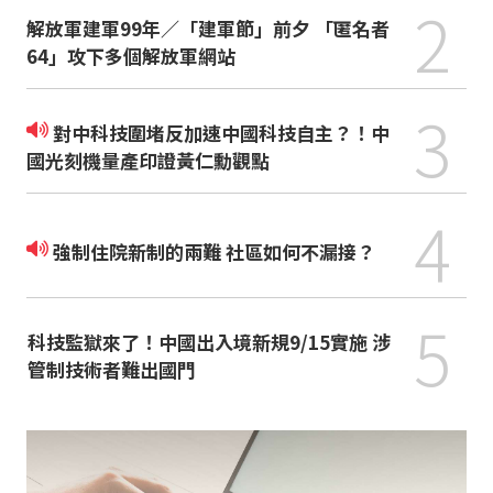
2
解放軍建軍99年／「建軍節」前夕 「匿名者
64」攻下多個解放軍網站
3
對中科技圍堵反加速中國科技自主？！中
國光刻機量產印證黃仁勳觀點
4
強制住院新制的兩難 社區如何不漏接？
5
科技監獄來了！中國出入境新規9/15實施 涉
管制技術者難出國門