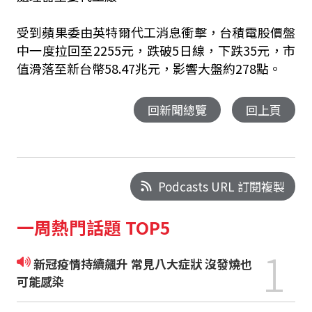
受到蘋果委由英特爾代工消息衝擊，台積電股價盤
中一度拉回至2255元，跌破5日線，下跌35元，市
值滑落至新台幣58.47兆元，影響大盤約278點。
回新聞總覽
回上頁
Podcasts URL 訂閱複製
一周熱門話題 TOP5
1
新冠疫情持續飆升 常見八大症狀 沒發燒也
可能感染