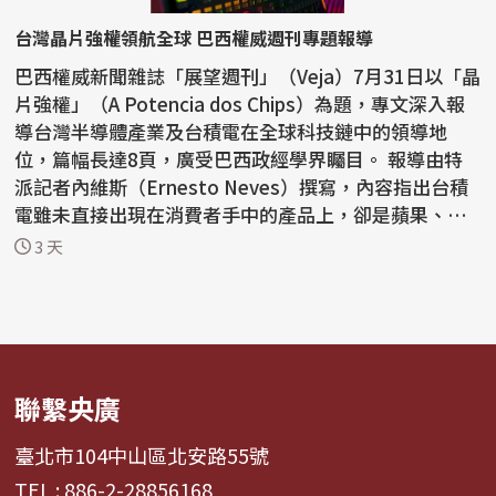
台灣晶片強權領航全球 巴西權威週刊專題報導
巴西權威新聞雜誌「展望週刊」（Veja）7月31日以「晶
片強權」（A Potencia dos Chips）為題，專文深入報
導台灣半導體產業及台積電在全球科技鏈中的領導地
位，篇幅長達8頁，廣受巴西政經學界矚目。 報導由特
派記者內維斯（Ernesto Neves）撰寫，內容指出台積
電雖未直接出現在消費者手中的產品上，卻是蘋果、輝
達、超...
3 天
聯繫央廣
臺北市104中山區北安路55號
TEL : 886-2-28856168