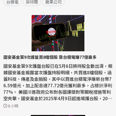
台積電
英特爾
蘋果公司
國安基金第9次護盤買8檔個股 靠台積電賺77億最多
國安基金第9次護盤台股已在5月6日將持股全數出清，根
據國安基金揭露當次護盤持股明細，共買進8檔個股，涵
蓋科技、傳產及金融股，其中以買進台積電淨賺新台幣7
6.59億元，加上配息達77.72億元獲利最多，占總計淨利
77%。 美國川普政府公布對各國課徵對等關稅措施等利
空夾擊，國安基金於2025年4月9日起進場護台股，202
6...
8 小時