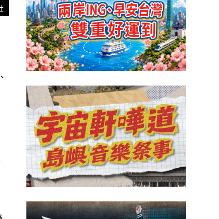
社
、
，
4
美