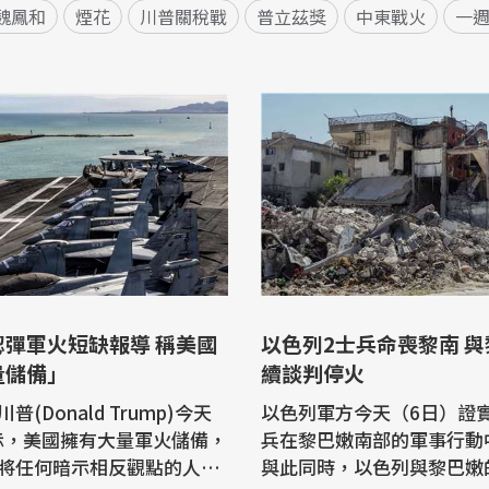
魏鳳和
煙花
川普關稅戰
普立茲獎
中東戰火
一
認彈軍火短缺報導 稱美國
以色列2士兵命喪黎南 
量儲備」
續談判停火
普(Donald Trump)今天
以色列軍方今天（6日）證
表示，美國擁有大量軍火儲備，
兵在黎巴嫩南部的軍事行動
將任何暗示相反觀點的人送
與此同時，以色列與黎巴嫩