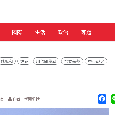
國際
生活
政治
專題
魏鳳和
煙花
川普關稅戰
普立茲獎
中東戰火
社
作者：新聞編輯