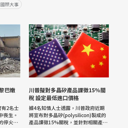
週國際大事
與黎巴嫩
川普擬對多晶矽產品課徵15%關
稅 設定最低進口價格
實有2名士
據4名知情人士透露，川普政府近期
中喪生。
將宣布對多晶矽(polysilicon)製成的
的停火談
產品課徵15%關稅，並針對相關產品