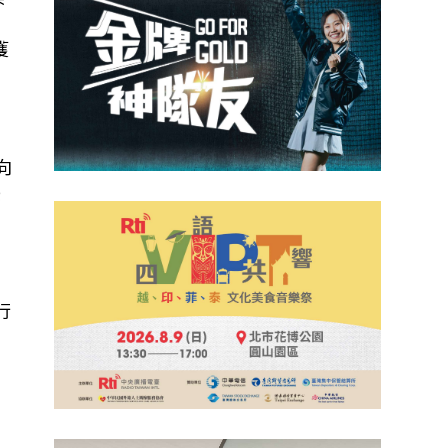
獲
向
美
行