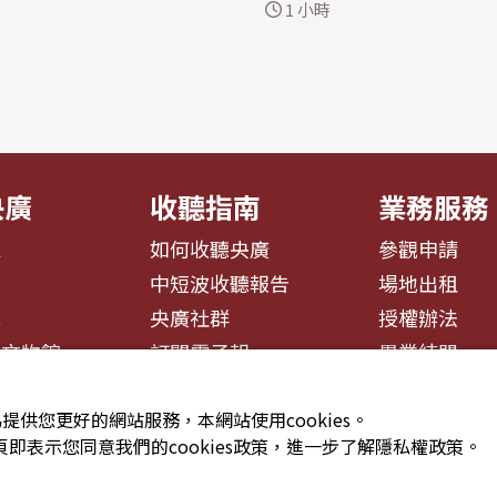
他對伊朗戰爭的不滿顯然已
判也在美國居中斡旋下，持
1 小時
的
進行。 路透社引述色列陸軍廣播電台
(Truth Social)平台上
（Israeli Army Radio
於武器庫存減少的媒體報
兵5日執行安全搜查任務時
國擁有「大量軍火，尤其是
裝置炸死，另有4名士兵受傷。 
種類」，但沒有具體說明更
社指出，這是自6月28日以
..
列首...
央廣
收聽指南
業務服務
息
如何收聽央廣
參觀申請
告
中短波收聽報告
場地出租
募
央廣社群
授權辦法
播文物館
訂閱電子報
異業結盟
提供您更好的網站服務，本網站使用cookies。
即表示您同意我們的cookies政策，進一步了解隱私權政策。
安全政策聲明
服務條款
隱私權條款