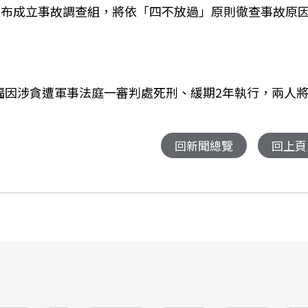
院宣布成立事故調查組，將依「四不放過」原則徹查事故原
福因涉貪遭軍事法庭一審判處死刑、緩期2年執行，兩人
回新聞總覽
回上頁