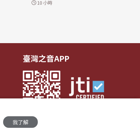
續在羅馬
設定一系列最低進口價格。多晶矽是
10 小時
製造太陽能板和半導體的關鍵原料。
）報導，2名士
此舉目的在於保護美國多晶矽製造
，遭爆炸
商，以因應中國在晶片供應鏈中影響
法新
力持續擴張。 4名消息人士指出，美
來，以色
國總統川普預計將發布公告，對多晶
矽、矽晶...
臺灣之音APP
我了解