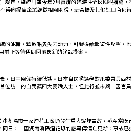
日）裁定，總統川普今年2月實施的臨時性全球關稅措施，
限於不得向提告企業課徵相關關稅，是否擴及其他進口商仍
國旗的油輪，導致船隻失去動力，引發後續報復性攻擊，
目前正等待伊朗回覆最新的終戰提案。
」後，日中關係持續低迷。日本自民黨選舉對策委員長西
後首位訪中的自民黨四大要職人士，但此行並未與中國官
長沙瀏陽市一家煙花工廠仍發生重大爆炸事故，截至當晚
責。同日，中國湖南瀏陽煙花爆竹廠再傳傷亡更新，事故已