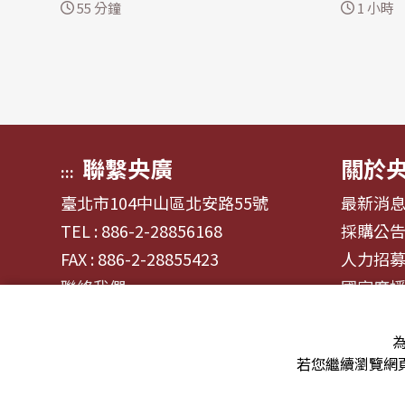
傍晚回應，依照外媒揭露資訊，此項
進監獄，
55 分鐘
1 小時
可能的關稅主要針對多晶矽及其太陽
經爆發。 這位共和黨領導人在他
能供應鏈供應鏈產品，不涉及半導體
「真實社群」
晶片，但實際適用範圍仍要以美方後
抨擊了關
續公布內容而定。 多晶矽是製造太陽
導，稱美
光電板、半導體的關鍵原料，此次傳
某些特定
出美方...
多細節。 .
聯繫央廣
關於
:::
臺北市104中山區北安路55號
最新消
TEL : 886-2-28856168
採購公
FAX : 886-2-28855423
人力招
聯絡我們
國家廣
為
若您繼續瀏覽網頁
© 2024財團法人中央廣播電臺 版權所有
資通