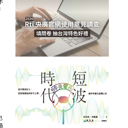
不
待
也
村
員
已
造