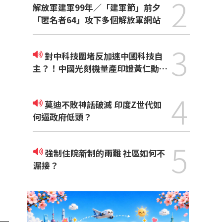
2
解放軍建軍99年／「建軍節」前夕
「匿名者64」攻下多個解放軍網站
3
對中科技圍堵反加速中國科技自
主？！中國光刻機量產印證黃仁勳觀
點
4
莫迪不敗神話破滅 印度Z世代如
何逼政府低頭？
5
強制住院新制的兩難 社區如何不
漏接？