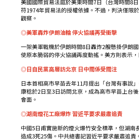
美國國際貿易法庭於美東時間7日（台灣時間8
符1974年貿易法的授權依據。不過，判決僅
觀察。
◎美軍轟炸伊朗油輪 停火協議再受衝擊
一架美軍戰機於伊朗時間8日轟炸2艘懸掛伊朗
使原本脆弱的停火協議再度動搖。美方則表示，
◎日自民黨高層訪北京 日中關係受關注
日本首相高市早苗去年11月提出「台灣有事說
康稔於2日至3日訪問北京，成為高市早苗上台
會面。
◎湖南煙花工廠爆炸 習近平要求嚴肅追責
中國5日甫實施新的煙火爆竹安全標準，但湖南
造成3死25傷。中共總書記習近平要求嚴肅追