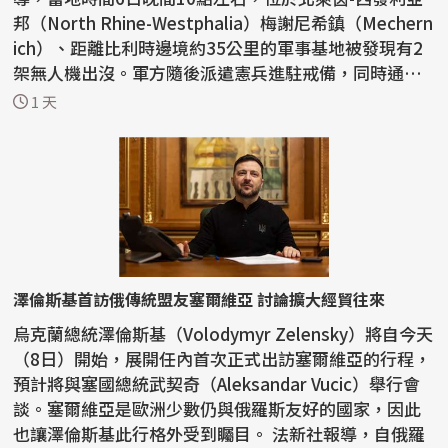
邦（North Rhine-Westphalia）梅謝尼希鎮（Mechern
ich）、距離比利時邊境約35公里的軍事基地被發現有2
架無人機出沒。軍方隨後派遣憲兵進駐戒備，同時通知
警方...
1 天
澤倫斯基首訪俄傳統盟友塞爾維亞 討論擴大經貿往來
烏克蘭總統澤倫斯基（Volodymyr Zelensky）將自今天
（8日）開始，展開任內首次正式出訪塞爾維亞的行程，
預計將與塞國總統武契奇（Aleksandar Vucic）舉行會
談。塞爾維亞是歐洲少數仍與俄羅斯友好的國家，因此
也讓澤倫斯基此行格外受到矚目。 法新社報導，自俄羅