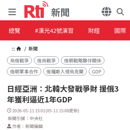
新聞
總覽
#漢光42號演習
財經
國際
:::
/
新聞
烏俄戰爭
俄烏戰爭
俄朝戰略夥伴關係
俄朝軍事合作
俄羅斯入侵烏克蘭
GDP
日經亞洲：北韓大發戰爭財 援俄3
年獲利逼近1年GDP
2026-05-11 15:01(05-11 15:08更新)
新聞引據：中央社
作者：新聞編輯