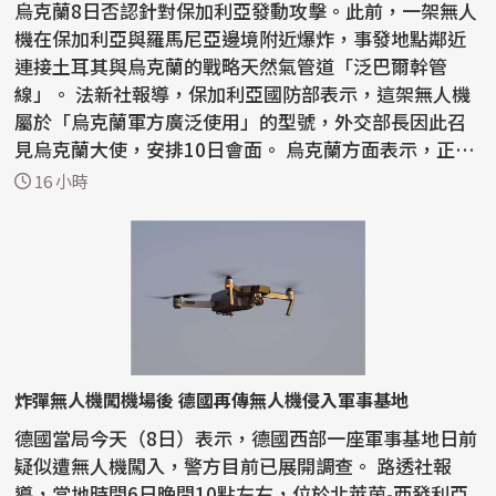
烏克蘭8日否認針對保加利亞發動攻擊。此前，一架無人
機在保加利亞與羅馬尼亞邊境附近爆炸，事發地點鄰近
連接土耳其與烏克蘭的戰略天然氣管道「泛巴爾幹管
線」。 法新社報導，保加利亞國防部表示，這架無人機
屬於「烏克蘭軍方廣泛使用」的型號，外交部長因此召
見烏克蘭大使，安排10日會面。 烏克蘭方面表示，正
「與保...
16 小時
炸彈無人機闖機場後 德國再傳無人機侵入軍事基地
德國當局今天（8日）表示，德國西部一座軍事基地日前
疑似遭無人機闖入，警方目前已展開調查。 路透社報
導，當地時間6日晚間10點左右，位於北萊茵-西發利亞