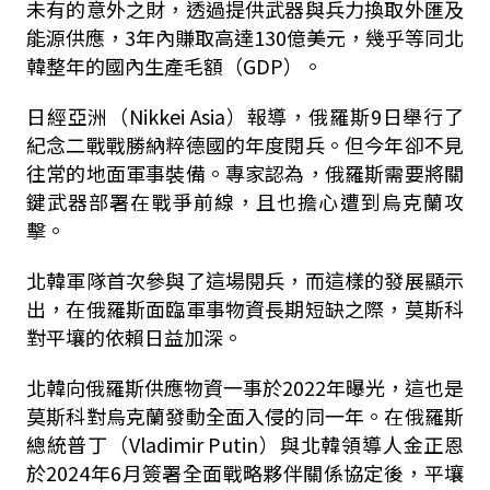
未有的意外之財，透過提供武器與兵力換取外匯及
能源供應，3年內賺取高達130億美元，幾乎等同北
韓整年的國內生產毛額（GDP）。
日經亞洲（Nikkei Asia）報導，俄羅斯9日舉行了
紀念二戰戰勝納粹德國的年度閱兵。但今年卻不見
往常的地面軍事裝備。專家認為，俄羅斯需要將關
鍵武器部署在戰爭前線，且也擔心遭到烏克蘭攻
擊。
北韓軍隊首次參與了這場閱兵，而這樣的發展顯示
出，在俄羅斯面臨軍事物資長期短缺之際，莫斯科
對平壤的依賴日益加深。
北韓向俄羅斯供應物資一事於2022年曝光，這也是
莫斯科對烏克蘭發動全面入侵的同一年。在俄羅斯
總統普丁（Vladimir Putin）與北韓領導人金正恩
於2024年6月簽署全面戰略夥伴關係協定後，平壤