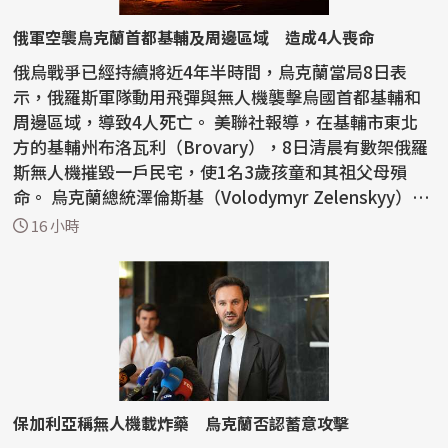
俄軍空襲烏克蘭首都基輔及周邊區域 造成4人喪命
俄烏戰爭已經持續將近4年半時間，烏克蘭當局8日表
示，俄羅斯軍隊動用飛彈與無人機襲擊烏國首都基輔和
周邊區域，導致4人死亡。 美聯社報導，在基輔市東北
方的基輔州布洛瓦利（Brovary），8日清晨有數架俄羅
斯無人機摧毀一戶民宅，使1名3歲孩童和其祖父母殞
命。 烏克蘭總統澤倫斯基（Volodymyr Zelenskyy）還
提到，基輔...
16 小時
保加利亞稱無人機載炸藥 烏克蘭否認蓄意攻擊