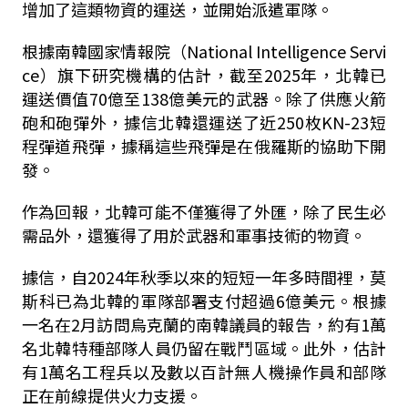
增加了這類物資的運送，並開始派遣軍隊。
根據南韓國家情報院（National Intelligence Servi
ce）旗下研究機構的估計，截至2025年，北韓已
運送價值70億至138億美元的武器。除了供應火箭
砲和砲彈外，據信北韓還運送了近250枚KN-23短
程彈道飛彈，據稱這些飛彈是在俄羅斯的協助下開
發。
作為回報，北韓可能不僅獲得了外匯，除了民生必
需品外，還獲得了用於武器和軍事技術的物資。
據信，自2024年秋季以來的短短一年多時間裡，莫
斯科已為北韓的軍隊部署支付超過6億美元。根據
一名在2月訪問烏克蘭的南韓議員的報告，約有1萬
名北韓特種部隊人員仍留在戰鬥區域。此外，估計
有1萬名工程兵以及數以百計無人機操作員和部隊
正在前線提供火力支援。