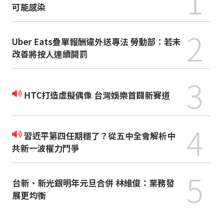
1
可能感染
2
Uber Eats疊單報酬違外送專法 勞動部：若未
改善將按人連續開罰
3
HTC打造虛擬偶像 台灣娛樂首闢新賽道
4
習近平第四任期穩了？從五中全會解析中
共新一波權力鬥爭
5
台新、新光銀明年元旦合併 林維俊：業務發
展更均衡